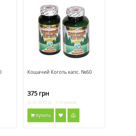
0
Кошачий Коготь капс. №60
375 грн
0
отзывов
Купить