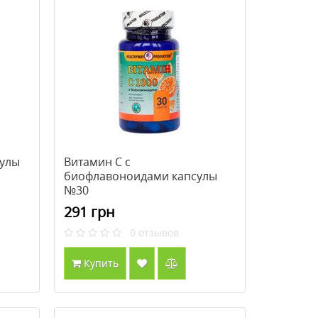
сулы
Витамин С с
биофлавоноидами капсулы
№30
291 грн
0
отзывов
Купить