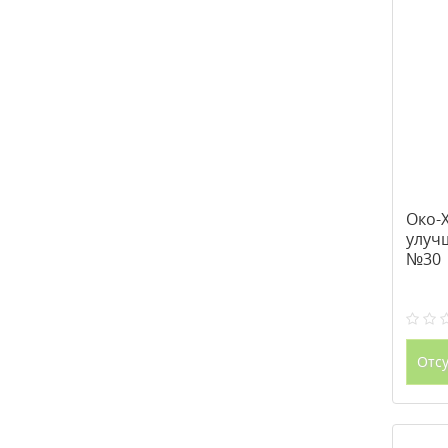
Око-
улуч
№30
Отсу