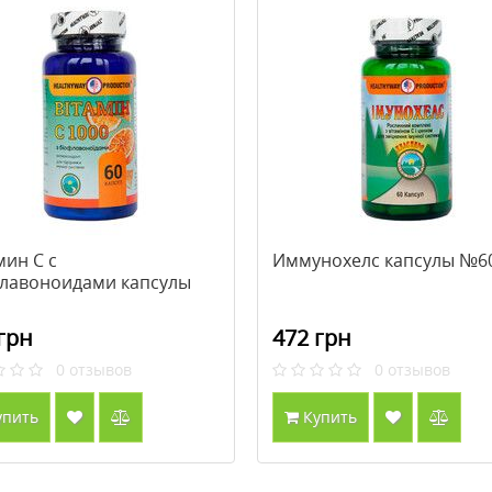
мин С с
Иммунохелс капсулы №6
лавоноидами капсулы
грн
472 грн
0
отзывов
0
отзывов
упить
Купить