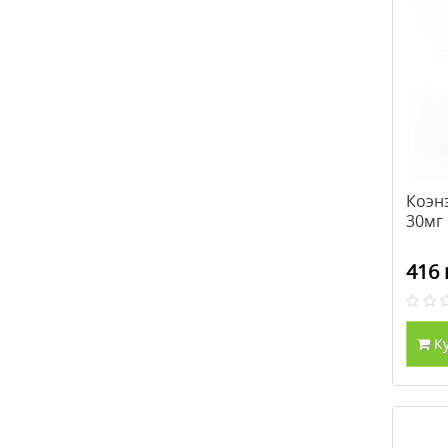
Коэн
30мг
416 
К