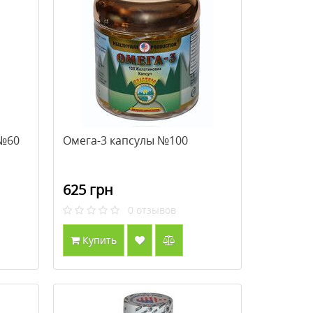
 №60
Омега-3 капсулы №100
625 грн
0
отзывов
Купить