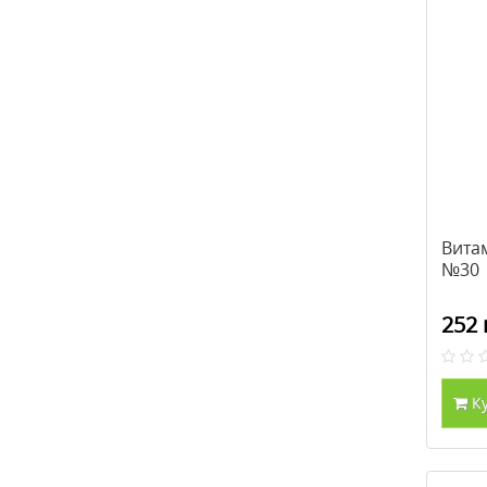
Вита
№30
252 
К