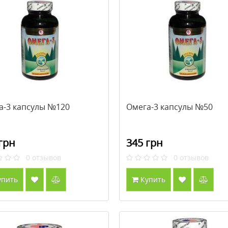
а-3 капсулы №120
Омега-3 капсулы №50
грн
345 грн
0
отзывов
0
отзывов
упить
Купить