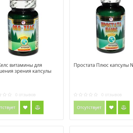
Хелс витамины для
Простата Плюс капсулы 
шения зрения капсулы
0
отзывов
0
отзывов
тствует
Отсутствует