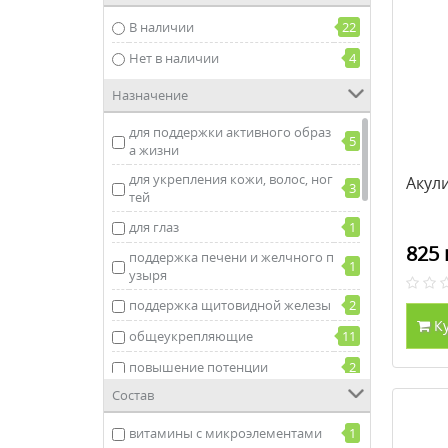
В наличии
22
Нет в наличии
4
Назначение
для поддержки активного образ
5
а жизни
для укрепления кожи, волос, ног
Акул
3
тей
для глаз
1
825 
поддержка печени и желчного п
1
узыря
поддержка щитовидной железы
2
К
общеукрепляющие
11
повышение потенции
2
Состав
поддержка работы предстатель
2
ной железы
витамины с микроэлементами
1
поддержка опорно-двигательно