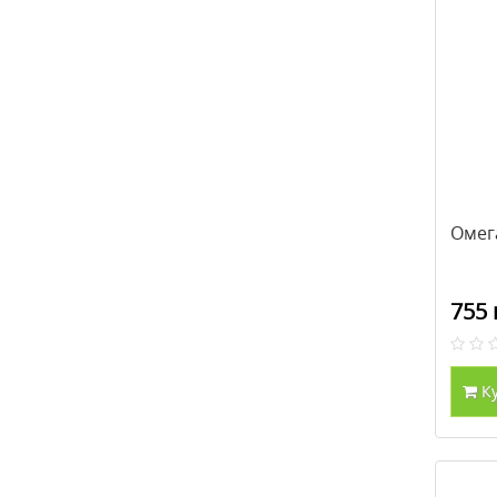
Омег
755 
К