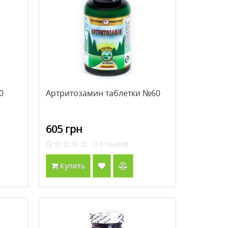
0
Артритозамин таблетки №60
605 грн
0
отзывов
Купить