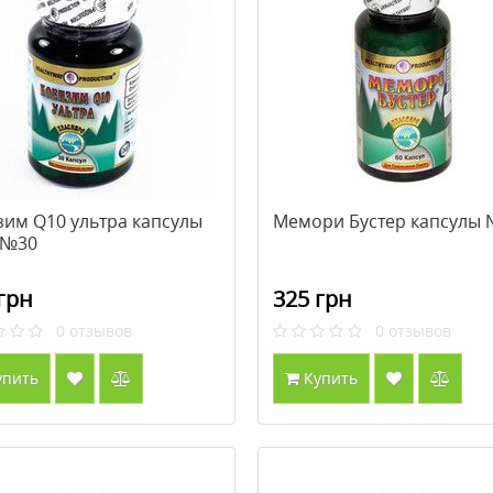
зим Q10 ультра капсулы
Мемори Бустер капсулы
 №30
грн
325 грн
0
отзывов
0
отзывов
упить
Купить