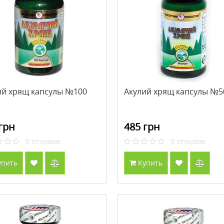
ий хрящ капсулы №100
Акулий хрящ капсулы №5
грн
485 грн
0
отзывов
0
отзывов
упить
Купить