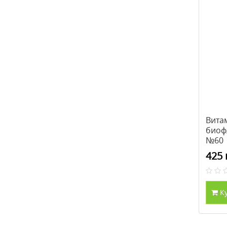
Вита
биоф
№60
425 
К