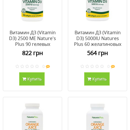
Витамин Д3 (Vitamin
Витамин Д3 (Vitamin
D3) 2500 МЕ Nature's
D3) 5000IU Natures
Plus 90 гелевых
Plus 60 желатиновых
капсул
капсул
822 грн
564 грн
0
0
Купить
Купить