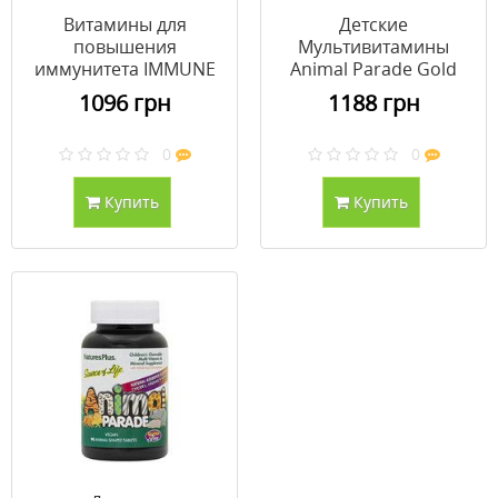
Витамины для
Детские
повышения
Мультивитамины
иммунитета IMMUNE
Animal Parade Gold
BOOST Natures Plus 60
Вкус Винограда
1096 грн
1188 грн
таблеток
Natures Plus 120
жевательных конфет
0
0
Купить
Купить