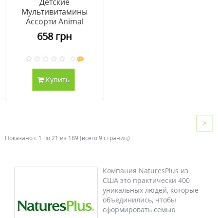
Детские
Мультивитамины
Ассорти Animal
Parade (Children's
658 грн
Multi-Vitamin) Natures
Plus 90 жевательных
0
конфет
Купить
>
Показано с 1 по 21 из 189 (всего 9 страниц)
Компания NaturesPlus из
США это практически 400
уникальных людей, которые
объединились, чтобы
сформировать семью