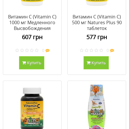
Витамин С (Vitamin C)
Витамин С (Vitamin C)
1000 мг Медленного
500 мг Natures Plus 90
Высвобождения
таблеток
Natures Plus 60
607 грн
577 грн
таблеток
0
0
Купить
Купить