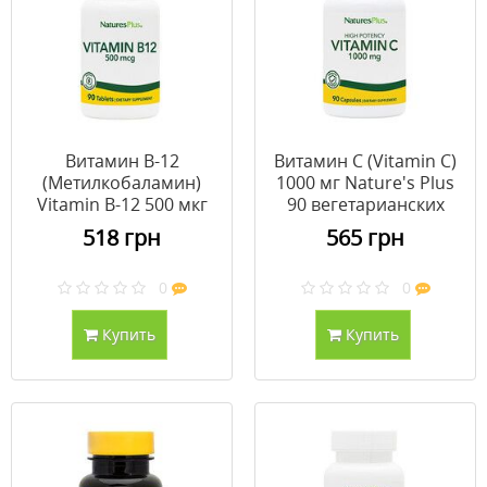
Витамин B-12
Витамин C (Vitamin C)
(Метилкобаламин)
1000 мг Nature's Plus
Vitamin B-12 500 мкг
90 вегетарианских
Nature's Plus 90
капсул
518 грн
565 грн
таблеток
0
0
Купить
Купить