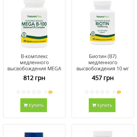
B-комплекс
Биотин (В7)
медленного
медленного
высвобождения MEGA
высвобождения 10 мг
В-100 Nature's Plus 60
(Biotin) Nature's Plus
812 грн
457 грн
таблеток
90 таблеток
0
0
Купить
Купить