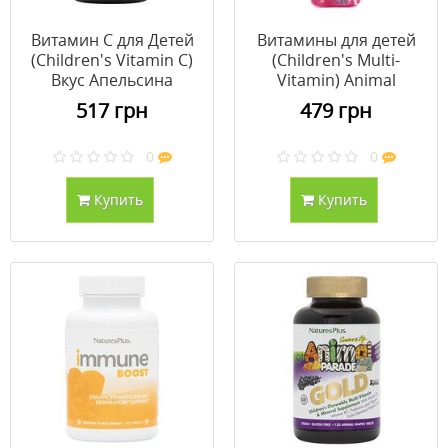
Витамин С для Детей
Витамины для детей
(Children's Vitamin C)
(Children's Multi-
Вкус Апельсина
Vitamin) Animal
Animal Parade Natures
Parade Gold
517 грн
479 грн
Plus 90 жевательных
Тропический вкус
таблеток
Nature's Plus 236.56
0
0
мл
Купить
Купить