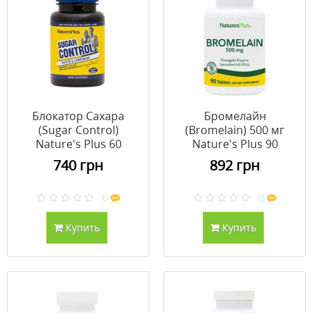
Блокатор Сахара
Бромелайн
(Sugar Control)
(Bromelain) 500 мг
Nature's Plus 60
Nature's Plus 90
гелевых капсул
таблеток
740 грн
892 грн
0
0
Купить
Купить