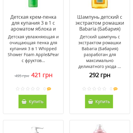
Детская крем-пенка
Шампунь детский с
для купания 3 в 1 с
экстрактом ромашки
ароматом яблока и
Babaria (Бабария)
груши O'LYSEE
600мл
Детская увлажняющая и
Детский шампунь с
Whipped Shower Foam
очищающая пенка для
экстрактом ромашки
Apple & Pear 250 мл
купания 3 в 1 Whipped
Babaria (Бабария)
Shower Foam Apple&Pear
разработан для
с фруктов...
максимально
деликатного ухода ...
421 грн
292 грн
495 грн
0
0
Купить
Купить