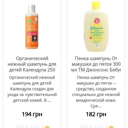
Органический
Пенка-шампунь От
нежный шампунь для
макушки до пяток 300
детей Календула 250
мл ТМ Джонсонc Беби
мл
/ Johnson’s Baby
Органический нежный
Пенка-шампунь От
шампунь для детей
макушки до пяток –
Календула создан для
средство, созданное
ухода за чувствительной
специально для нежной
детской кожей. В ...
младенческой кожи.
Сре...
194 грн
182 грн
0
0