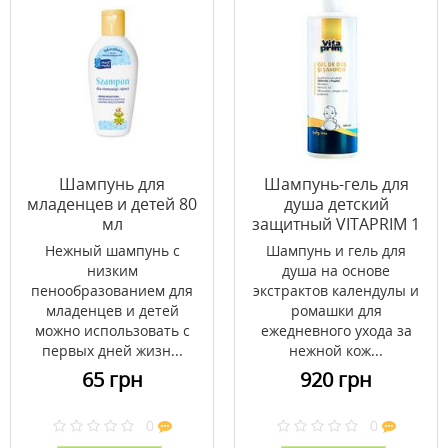
Шампунь для
Шампунь-гель для
младенцев и детей 80
душа детский
мл
защитный VITAPRIM 1
л
Нежный шампунь с
Шампунь и гель для
низким
душа на основе
пенообразованием для
экстрактов календулы и
младенцев и детей
ромашки для
можно использовать с
ежедневного ухода за
первых дней жизн...
нежной кож...
65 грн
920 грн
0
0