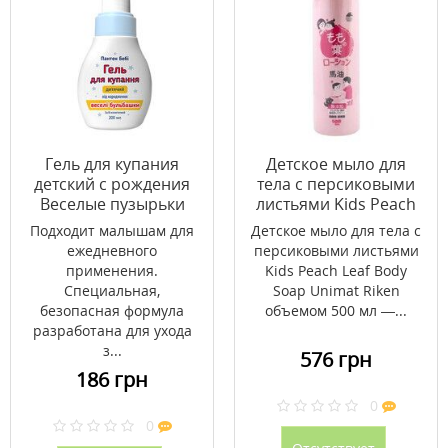
Гель для купания
Детское мыло для
детский с рождения
тела с персиковыми
Веселые пузырьки
листьями Kids Peach
ПАНТЕН БЕБИ 200 мл
Leaf Body Soap Unimat
Подходит малышам для
Детское мыло для тела с
Riken 500мл
ежедневного
персиковыми листьями
применения.
Kids Peach Leaf Body
Специальная,
Soap Unimat Riken
безопасная формула
объемом 500 мл —...
разработана для ухода
з...
576 грн
186 грн
0
0