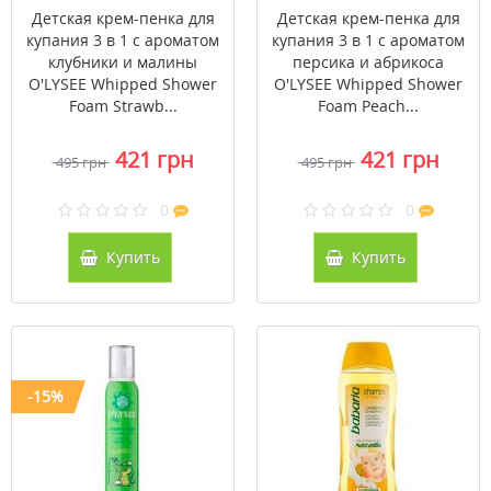
малины O'LYSEE
абрикоса O'LYSEE
Детская крем-пенка для
Детская крем-пенка для
Whipped Shower Foam
Whipped Shower Foam
купания 3 в 1 с ароматом
купания 3 в 1 с ароматом
Strawberry &
Peach & Apricot 250
клубники и малины
персика и абрикоса
Raspberry 250 мл
мл
O'LYSEE Whipped Shower
O'LYSEE Whipped Shower
Foam Strawb...
Foam Peach...
421 грн
421 грн
495 грн
495 грн
0
0
Купить
Купить
-15%