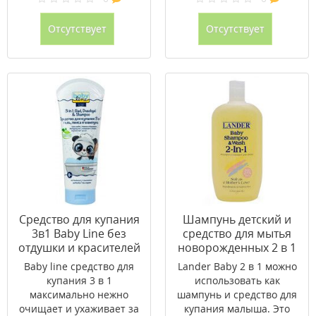
Отсутствует
Отсутствует
Средство для купания
Шампунь детский и
3в1 Baby Line без
средство для мытья
отдушки и красителей
новорожденных 2 в 1
без слез 200 мл
ТМ Лендер / Lander
Baby line средство для
Lander Baby 2 в 1 можно
444 мл
купания 3 в 1
использовать как
максимально нежно
шампунь и средство для
очищает и ухаживает за
купания малыша. Это