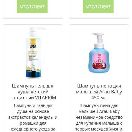
Отсутствует
Отсутствует
Шампунь-гель для
Шампунь-пена для
душа детский
малышей Arau Baby
защитный VITAPRIM
450 мл
250 мл
Шампунь и гель для
Шампунь-пена для
душа на основе
малышей Arau Baby
экстрактов календулы и
незаменимое средство
ромашки для
для купания малыша с
ежедневного ухода за
первых месяцев жизни.