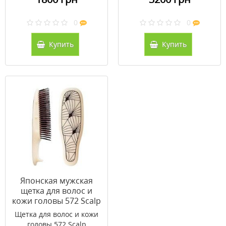
0
0
Купить
Купить
Японская мужская
щетка для волос и
кожи головы 572 Scalp
Shampoo Brush
Щетка для волос и кожи
Nouveau
головы 572 Scalp