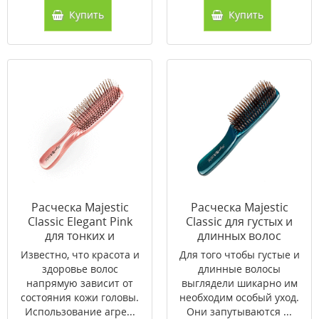
Купить
Купить
Расческа Majestic
Расческа Majestic
Classic Elegant Pink
Classic для густых и
для тонких и
длинных волос
ослабленных волос
Известно, что красота и
Для того чтобы густые и
здоровье волос
длинные волосы
напрямую зависит от
выглядели шикарно им
состояния кожи головы.
необходим особый уход.
Использование агре...
Они запутываются ...