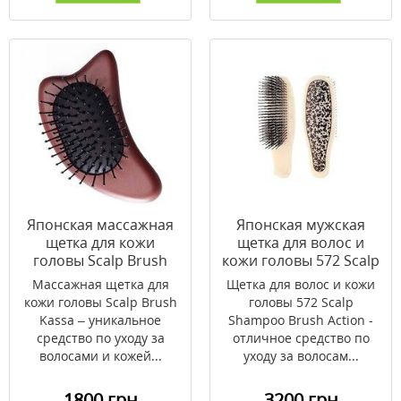
Японская массажная
Японская мужская
щетка для кожи
щетка для волос и
головы Scalp Brush
кожи головы 572 Scalp
Kassa Wooden
Shampoo Brush Action
Массажная щетка для
Щетка для волос и кожи
кожи головы Scalp Brush
головы 572 Scalp
Kassa – уникальное
Shampoo Brush Action -
средство по уходу за
отличное средство по
волосами и кожей...
уходу за волосам...
1800 грн
3200 грн