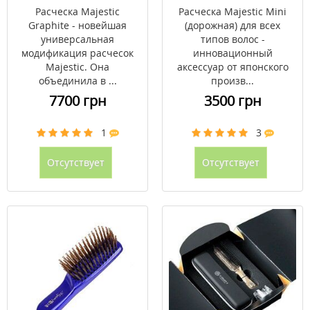
всех типов волос
Расческа Majestic
Расческа Majestic Mini
Graphite - новейшая
(дорожная) для всех
универсальная
типов волос -
модификация расчесок
инновационный
Majestic. Она
аксессуар от японского
объединила в ...
произв...
7700 грн
3500 грн
1
3
Отсутствует
Отсутствует