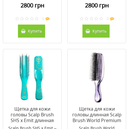
2800 грн
2800 грн
0
0
Купить
Купить
Щетка для кожи
Щетка для кожи
головы Scalp Brush
головы длинная Scalp
SHS x Emit длинная
Brush World Premium
(голубая)
Long фиолетовая (без
Scalp Brush SHS x Emit –
Scalp Brush World