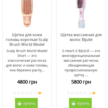
Щетка для кожи
Щетка массажная для
головы короткая Scalp
волос Bijulie
Brush World Model
Розовое золото (без
Scalp Brush World Model
S-Heart-S BIJULIE — это
упаковки)
Short — это
многофункциональная
классическая расческа
массажная расческа,
для волос и кожи головы,
объединяющая
она бережно распу...
профессиональную
щетку ...
4800 грн
5800 грн
0
0
Купить
Купить