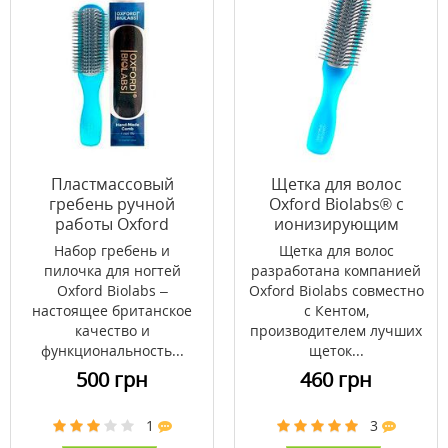
Пластмассовый
Щетка для волос
гребень ручной
Oxford Biolabs® с
работы Oxford
ионизирующим
Biolabs® в наборе с
эффектом
Набор гребень и
Щетка для волос
пилочкой для ногтей
пилочка для ногтей
разработана компанией
Oxford Biolabs –
Oxford Biolabs совместно
настоящее британское
с Кентом,
качество и
производителем лучших
функциональность...
щеток...
500 грн
460 грн
1
3