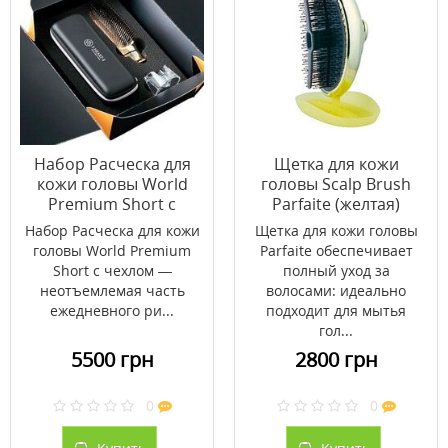
Набор Расческа для
Щетка для кожи
кожи головы World
головы Scalp Brush
Premium Short с
Parfaite (желтая)
чехлом (золото
Набор Расческа для кожи
Щетка для кожи головы
шампань)
головы World Premium
Parfaite обеспечивает
Short с чехлом —
полный уход за
неотъемлемая часть
волосами: идеально
ежедневного ри...
подходит для мытья
гол...
5500 грн
2800 грн
0
0