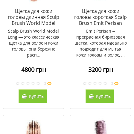
Щетка для кожи
Щетка для кожи
головы длинная Sculp
головы короткая Scalp
Brush World Model
Brush Emit Perisan
Розовое золото (без
(голубая)
Scalp Brush World Model
Emit Perisan –
упаковки)
Long — это классическая
прекрасная бирюзовая
щетка для волос и кожи
щетка, которая идеально
головы, она бережно
подходит для мытья
расп...
кожи головы и волос, ...
4800 грн
3200 грн
0
0
Купить
Купить