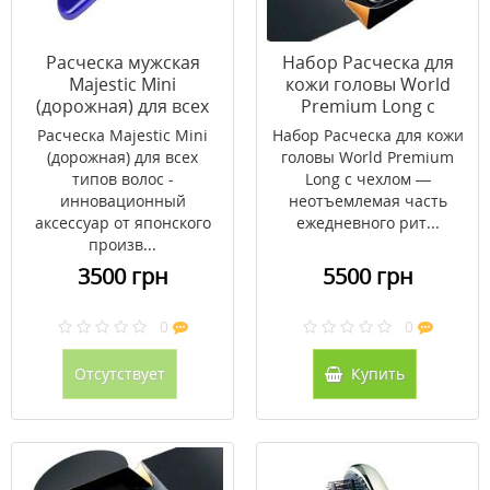
Расческа мужская
Набор Расческа для
Majestic Mini
кожи головы World
(дорожная) для всех
Premium Long с
типов волос
чехлом (шампань
Расческа Majestic Mini
Набор Расческа для кожи
золото)
(дорожная) для всех
головы World Premium
типов волос -
Long с чехлом —
инновационный
неотъемлемая часть
аксессуар от японского
ежедневного рит...
произв...
3500 грн
5500 грн
0
0
Отсутствует
Купить