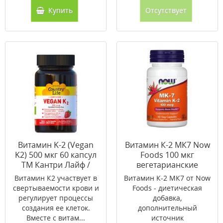
Купить
Отсутствует
Витамин K-2 (Vegan
Витамин К-2 МК7 Now
K2) 500 мкг 60 капсул
Foods 100 мкг
ТМ Кантри Лайф /
вегетарианские
Country Life
капсулы №60
Витамин К2 участвует в
Витамин К-2 МК7 от Now
свертываемости крови и
Foods - диетическая
регулирует процессы
добавка,
создания ее клеток.
дополнительный
Вместе с витам...
источник