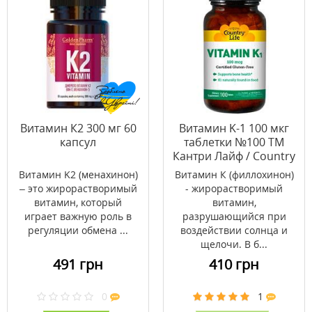
Витамин К2 300 мг 60
Витамин K-1 100 мкг
капсул
таблетки №100 ТМ
Кантри Лайф / Country
Life
Витамин K2 (менахинон)
Витамин К (филлохинон)
– это жирорастворимый
- жирорастворимый
витамин, который
витамин,
играет важную роль в
разрушающийся при
регуляции обмена ...
воздействии солнца и
щелочи. В б...
491 грн
410 грн
0
1