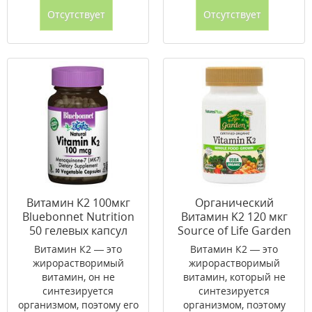
Отсутствует
Отсутствует
Витамин К2 100мкг
Органический
Bluebonnet Nutrition
Витамин K2 120 мкг
50 гелевых капсул
Source of Life Garden
Natures Plus 60
Витамин К2 — это
Витамин К2 — это
гелевых капсул
жирорастворимый
жирорастворимый
витамин, он не
витамин, который не
синтезируется
синтезируется
организмом, поэтому его
организмом, поэтому