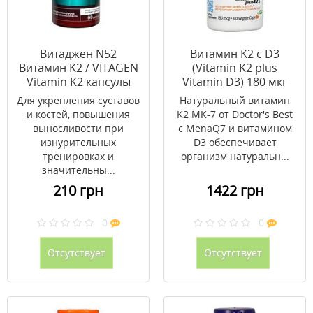
Витаджен N52
Витамин K2 с D3
Витамин K2 / VITAGEN
(Vitamin K2 plus
Vitamin K2 капсулы
Vitamin D3) 180 мкг
№60
Doctor's Best 60
Для укрепления суставов
Натуральный витамин
капсул
и костей, повышения
K2 MK-7 от Doctor's Best
выносливости при
с MenaQ7 и витамином
изнурительных
D3 обеспечивает
тренировках и
организм натуральн...
значительны...
210 грн
1422 грн
0
0
Отсутствует
Отсутствует