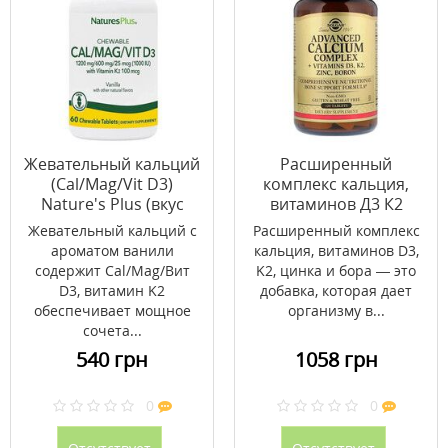
Жевательный кальций
Расширенный
(Cal/Mag/Vit D3)
комплекс кальция,
Nature's Plus (вкус
витаминов Д3 К2
ванили) 60
цинка и бора Solgar
Жевательный кальций с
Расширенный комплекс
жевательных таблеток
120 таблеток
ароматом ванили
кальция, витаминов D3,
содержит Cal/Mag/Вит
K2, цинка и бора — это
D3, витамин K2
добавка, которая дает
обеспечивает мощное
организму в...
сочета...
540 грн
1058 грн
0
0