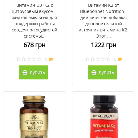
капли 59 мл
вегетарианских
Витамин D3+K2 с
Витамин K2 от
капсул
цитрусовым вкусом –
Bluebonnet Nutrition -
жидкая эмульсия для
диетическая добавка,
поддержки работы
дополнительный
сердечно-сосудистой
источник витамина К2.
системы...
Этот ...
678 грн
1222 грн
0
0
Купить
Купить