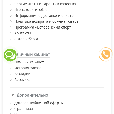
Сертификаты и гарантии качества
кальция и обеспечивает доставку кальция в кости, где он
Что такое Фитоблог
необходим для укрепления и сохранения их прочности. Без
достаточного уровня витамина K повышаются риски
Информация о доставке и оплате
возникновения остеопороза, что может привести к тяжелым
Политика возврата и обмена товара
проблемам с костями и мышцами.
Программа «Ветеранский спорт»
Контакты
Авторы блога
Личный кабинет
Личный кабинет
История заказа
Закладки
Рассылка
Дополнительно
Договор публичной оферты
В каких формах бывает витамин К?
Франшиза