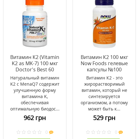
Витамин К2 (Vitamin
Витамин К2 100 мкг
K2 as MK-7) 100 мкг
Now Foods гелевые
Doctor's Best 60
капсулы №100
капсул
Натуральный витамин
Витамин К2 - это
K2 с MenaQ7 содержит
жирорастворимый
улучшенную форму
витамин, который не
витамина K,
синтезируется
обеспечивая
организмом, а потому
оптимальную биодос...
может быть к...
962 грн
529 грн
0
0