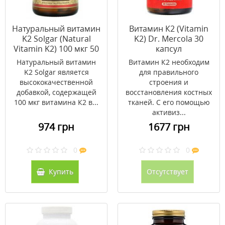
Натуральный витамин
Витамин К2 (Vitamin
K2 Solgar (Natural
K2) Dr. Mercola 30
Vitamin K2) 100 мкг 50
капсул
вег капсул
Натуральный витамин
Витамин К2 необходим
K2 Solgar является
для правильного
высококачественной
строения и
добавкой, содержащей
восстановления костных
100 мкг витамина К2 в...
тканей. С его помощью
активиз...
974 грн
1677 грн
0
0
Купить
Отсутствует