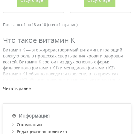
Отсутствует
Отсутствует
Показано с 1 по 18 из 18 (всего 1 страниц)
Что такое витамин K
Витамин K — это жирорастворимый витамин, играющий
важную роль в процессах свертывания крови и здоровья
костей. Витамин К состоит из двух основных форм:
филлохинона (витамин К1) и менадиона (витамин К2).
Витамин К1 обычно находится в зелени, в то время как
витамин К2 обычно получают из молочных продуктов и
мяса животных.
Читать далее
Витамин K помогает обеспечить эффективное свертывание
крови в случае травмы или нарушения целостности сосудов.
Дефицит этого витамина может провоцировать сложность
остановки кровотечения, что может быть особенно опасно в
Информация
случае серьезных травм или хирургических вмешательств.
О компании
Кроме того, витамин K играет немаловажную роль в
Редакционная политика
здоровье костей. Он помогает увеличить поглощение