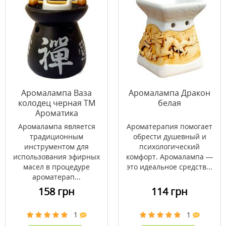
Аромалампа Ваза
Аромалампа Дракон
колодец черная ТМ
белая
Ароматика
Аромалампа является
Ароматерапия помогает
традиционным
обрести душевный и
инструментом для
психологический
использования эфирных
комфорт. Аромалампа —
масел в процедуре
это идеальное средств...
ароматерап...
158 грн
114 грн
1
1