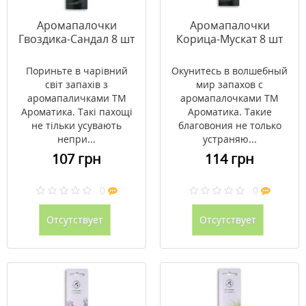
Аромапалочки
Аромапалочки
Гвоздика-Сандал 8 шт
Корица-Мускат 8 шт
Пориньте в чарівний
Окунитесь в волшебный
світ запахів з
мир запахов с
аромапаличками ТМ
аромапалочками ТМ
Ароматика. Такі пахощі
Ароматика. Такие
не тільки усувають
благовония не только
непри...
устраняю...
107 грн
114 грн
0
0
Отсутствует
Отсутствует