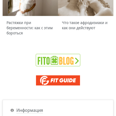
Что такое афродизиаки и
Почему краснеет лицо и
им
как они действуют
можно ли это убрать
Информация