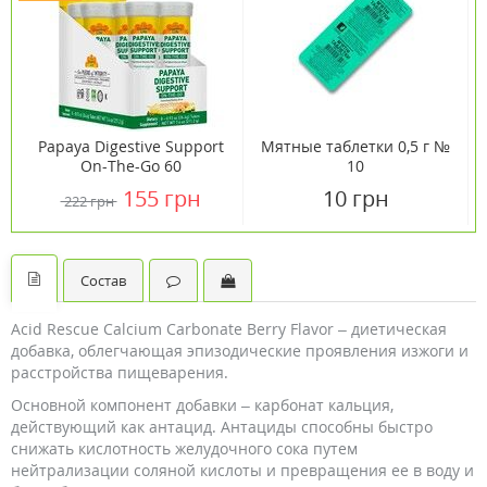
Papaya Digestive Support
Мятные таблетки 0,5 г №
On-The-Go 60
10
жевательных таблеток
155 грн
10 грн
222 грн
ТМ Кантри Лайф /
Country Life
Состав
Acid Rescue Calcium Carbonate Berry Flavor – диетическая
добавка, облегчающая эпизодические проявления изжоги и
расстройства пищеварения.
Основной компонент добавки – карбонат кальция,
действующий как антацид. Антациды способны быстро
снижать кислотность желудочного сока путем
нейтрализации соляной кислоты и превращения ее в воду и