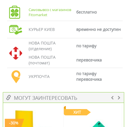
Самовывоз с магазинов
бесплатно
Fitomarket
КУРЬЕР КИЕВ
временно не доступен
НОВА ПОШТА
по тарифу
(отделение)
НОВА ПОШТА
перевозчика
(почтомат)
по тарифу
УКРПОЧТА
перевозчика
МОГУТ ЗАИНТЕРЕСОВАТЬ
ХИТ
-30%