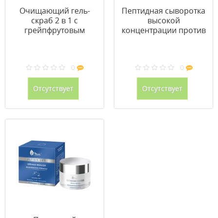
Очищающий гель-
Пептидная сыворотка
скраб 2 в 1 с
высокой
грейпфрутовым
концентрации против
маслом и экстрактом
морщин 15 мл
василька 200 мл
0
0
Отсутствует
Отсутствует