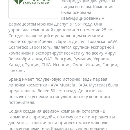
экопродукции для ухода за
лицом и телом. Компания
была основана
квалифицированным
фармацевтом Иреной Диспут в 1961 году. Она
управляла компанией единолично в течение 25 лет.
Сегодня владелицей и управленцем компании
является дочь Ирены - Лариса Диспут-Голавска. «AVA
Cosmetics Laboratory» является крупной экспортной
компанией и экспортирует косметику по всему миру:
Великобритания, ОАЭ, Венгрия, Румыния, Украина,
Канада, Турция, США, Испания, Оман, Италия, Греция,
Гонконг.
Бренд имеет полувековую историю, ведь первая
линейка косметики «AVA Mustela» (АВА Мустела) была
представлена более 50 лет назад. До ныне она
пользуется успехом и популярностью у конечного
потребителя.
Со дня создания девизом компании остается «В
гармонии с природой», поэтому все ее ингредиенты
доступны, экологичны и приносят максимальную
пользу нашему телу. Каждый год существования