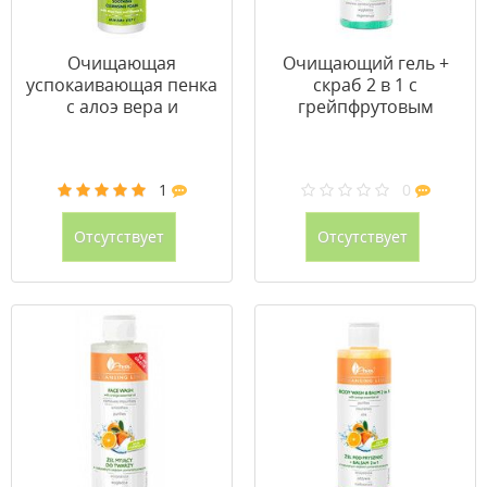
Очищающая
Очищающий гель +
успокаивающая пенка
скраб 2 в 1 с
с алоэ вера и
грейпфрутовым
витамином B3 150 мл
маслом для тела 200
мл
1
0
Отсутствует
Отсутствует