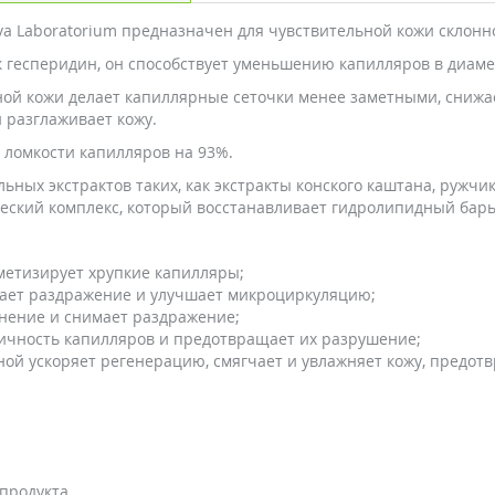
a Laboratorium предназначен для чувствительной кожи склонн
к гесперидин, он способствует уменьшению капилляров в диаме
ной кожи делает капиллярные сеточки менее заметными, снижа
 разглаживает кожу.
ломкости капилляров на 93%.
ых экстрактов таких, как экстракты конского каштана, ружчика
ческий комплекс, который восстанавливает гидролипидный бар
рметизирует хрупкие капилляры;
ивает раздражение и улучшает микроциркуляцию;
снение и снимает раздражение;
тичность капилляров и предотвращает их разрушение;
ной ускоряет регенерацию, смягчает и увлажняет кожу, предо
продукта.