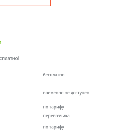
и
есплатно!
бесплатно
временно не доступен
по тарифу
перевозчика
по тарифу