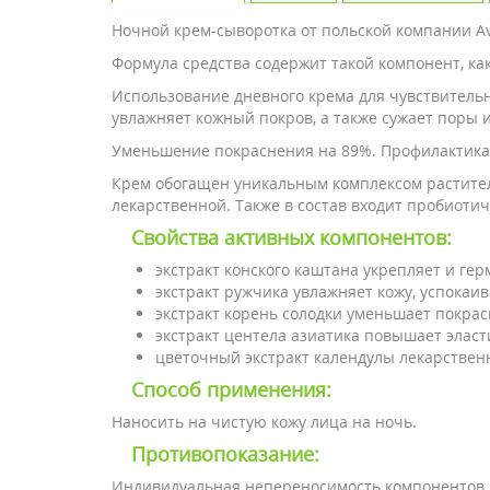
Ночной крем-сыворотка от польской компании Av
Формула средства содержит такой компонент, ка
Использование дневного крема для чувствитель
увлажняет кожный покров, а также сужает поры и
Уменьшение покраснения на 89%. Профилактика 
Крем обогащен уникальным комплексом растительн
лекарственной. Также в состав входит пробиоти
Свойства активных компонентов:
экстракт конского каштана укрепляет и ге
экстракт ружчика увлажняет кожу, успока
экстракт корень солодки уменьшает покра
экстракт центела азиатика повышает элас
цветочный экстракт календулы лекарствен
Способ применения:
Наносить на чистую кожу лица на ночь.
Противопоказание:
Индивидуальная непереносимость компонентов 