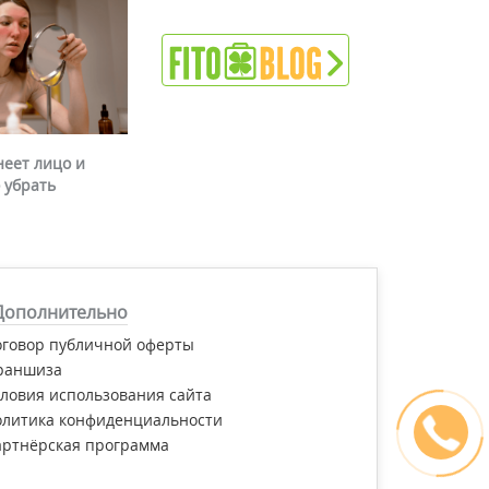
неет лицо и
 убрать
Дополнительно
оговор публичной оферты
раншиза
ловия использования сайта
олитика конфиденциальности
артнёрская программа