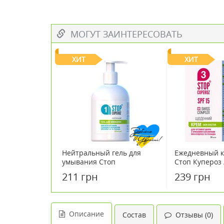
МОГУТ ЗАИНТЕРЕСОВАТЬ
ХИТ
ХИТ
Нейтральный гель для
Ежедневный к
умывания Стоп
Стоп Купероз 
Купероз/Stop Cuperoz® 270
Cuperoz ® Ski
211 грн
239 грн
мл
Описание
Состав
Отзывы (0)