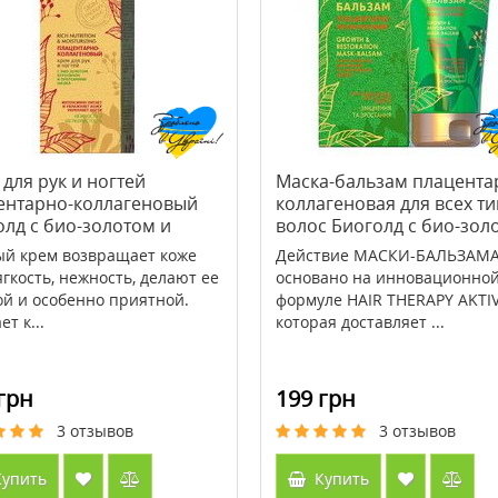
alin (Конъюгированная
>Babor Body Grounding
я кислота) 1000 мг 90
Soul&Room Fragrance 220 мл
М Кантри Лайф / Country
1100 грн
2407 грн
3009 грн
для рук и ногтей
Маска-бальзам плацента
ентарно-коллагеновый
коллагеновая для всех т
ить
Купить
олд с био-золотом и
волос Биоголд с био-зол
тином 125 мл
и кератином 150мл
й крем возвращает коже
Действие МАСКИ-БАЛЬЗАМ
ягкость, нежность, делают ее
основано на инновационно
ой и особенно приятной.
формуле HAIR THERAPY AKTIV
т к...
которая доставляет ...
грн
199 грн
3
отзывов
3
отзывов
упить
Купить