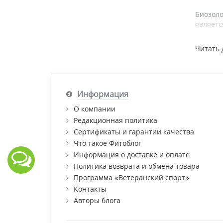
Биозоло
являетс
Плацент
Читать 
жизнесп
Коллаге
омолож
Информация
Кератин
О компании
предотв
Редакционная политика
Сертификаты и гарантии качества
Протеин
Что такое Фитоблог
поврежд
Информация о доставке и оплате
Соли ян
Политика возврата и обмена товара
Программа «Ветеранский спорт»
Купить 
Контакты
консуль
Авторы блога