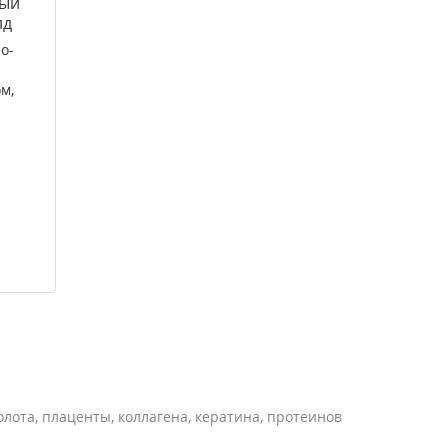
вый
лд
о-
м,
олота, плаценты, коллагена, кератина, протеинов