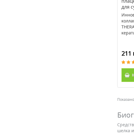
плац
для 
повр
Иннов
200м
колла
THERA
керат
211 
К
Показано 
Биог
Средств
шелка и