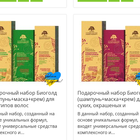
рочный набор Биоголд
Подарочный набор Биог
пунь+маска+крем) для
(шампунь+маска+крем) д
типов волос
сухих, окрашеных и
поврежденных волос
ный набор, созданный на
В данный набор, созданный
е уникальных формул,
основе уникальных формул,
т универсальные средства
входят универсальные сред
ексного и...
комплексного и...