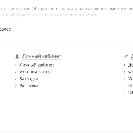
то - сочетание 24-каратного золота и растительных аминокисло
я проводником питательных веществ в клетки.
а - останавливает выпадение волос, ускоряет их рост, активиз
далее
особность волос и их устойчивость к стрессам.
н - строительный белок, восстанавливает стержень волоса, обе
ению волоса.
Личный кабинет
 - строительный белок, заполняет поврежденные участки, сгла
Личный кабинет
Д
ращает обезвоживание, увеличивает блеск и объем.
История заказа
Ф
Закладки
Ус
ы шелка - восстанавливают естественный защитный слой, увл
Рассылка
П
енные участки, полируют поверхность волоса, обладают конд
П
тарной кислоты - мягче, эффективнее и безопаснее чем лаури
продукцию ТМ Биоголд по самой низкой цене с доставкой по Ки
тацию провизора Вы можете в нашем интернет-магазине "Фито