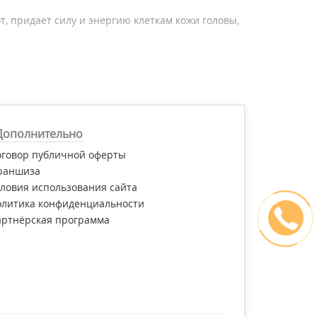
т, придает силу и энергию клеткам кожи головы,
ирует деятельность фолликулов, повышает
спечивает его прочность, способствует
Дополнительно
живает неровный рельеф, регенерирует волосы,
оговор публичной оферты
раншиза
ловия использования сайта
ажняют, приглаживают чешуйки, заполняют
олитика конфиденциальности
иционирующими и антистатическими свойствами.
артнёрская программа
лсульфат промывают волосы.
еву и Украине и получить бесплатную
маркет".