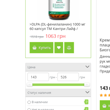
m Carbonate
>DLPA (DL-фенилаланин) 1000 мг
>CLA Ton
Go 14
60 капсул ТМ Кантри Лайф /
линолева
ок ТМ
Country Life
капсул Т
1063 грн
1518 грн
1572 грн
y Life
Life
Крем 
плац
Купить
Куп
Биог
кера
Данны
рук м
гладк
Цена
Придае
грн -
грн
143 
Статус наличия
В наличии
7
К
Нет в наличии
1