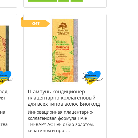
ХИТ
олд
Шампунь-кондиционер
ля
плацентарно-коллагеновый
для всех типов волос Биоголд
200 мл
 на
Инновационная плацентарно-
коллагеновая формула HAIR
ства
THERAPY ACTIVE с био-золотом,
кератином и прот...