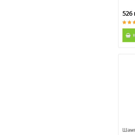
526 
К
Шамп