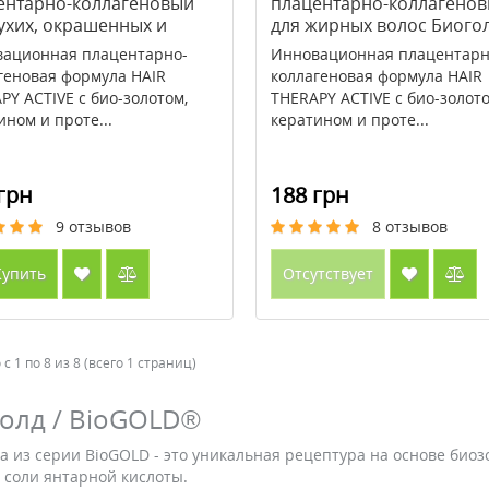
ентарно-коллагеновый
плацентарно-коллагено
сухих, окрашенных и
для жирных волос Биого
ежденных волос Биоголд
200мл
ационная плацентарно-
Инновационная плацентарн
л
геновая формула HAIR
коллагеновая формула HAIR
PY ACTIVE с био-золотом,
THERAPY ACTIVE с био-золото
ином и проте...
кератином и проте...
грн
188 грн
9
отзывов
8
отзывов
упить
Отсутствует
с 1 по 8 из 8 (всего 1 страниц)
олд / BioGOLD®
а из серии BioGOLD - это уникальная рецептура на основе биоз
 соли янтарной кислоты.