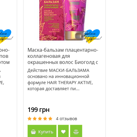
> Увлажняющая сыворотка
>Bee Propolis (Пчелины
Doctor Babor Hydro Filler Serum
прополис) 500 мг 100 к
30 мл
Кантри Лайф / Country L
3034 грн
571 грн
3792 грн
816 грн
рно-
Маска-бальзам плацентарно-
ипов
коллагеновая для
Купить
Купить
отом
окрашенных волос Биоголд с
био-золотом и
А
Действие МАСКИ-БАЛЬЗАМА
кератином150мл
й
основано на инновационной
E,
формуле HAIR THERAPY AKTIVE,
которая доставляет пи...
199 грн
4
отзывов
Купить