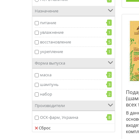
Назначение
питание
1
увлажнение
1
восстановление
5
укрепление
1
Форма выпуска
маска
2
шампунь
3
Пода
набор
2
(шам
всех 
Производители
В дан
ОСК-фарм, Украина
8
основ
входя
Сброс
компл