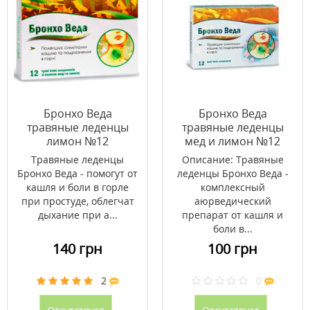
Бронхо Веда
Бронхо Веда
травяные леденцы
травяные леденцы
лимон №12
мед и лимон №12
Травяные леденцы
Описание: Травяные
Бронхо Веда - помогут от
леденцы Бронхо Веда -
кашля и боли в горле
комплексный
при простуде, облегчат
аюрведический
дыхание при а...
препарат от кашля и
боли в...
140 грн
100 грн
2
0