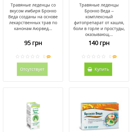
№12
Травяные леденцы со
Травяные леденцы
вкусом имбиря Бронхо
Бронхо Веда –
Веда созданы на основе
комплексный
лекарственных трав по
фитопрепарат от кашля,
канонам Аюрвед...
боли в горле и простуды,
оказывающ...
95 грн
140 грн
0
0
Отсутствует
Купить