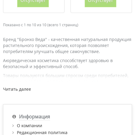
Отсутствует
Отсутствует
Показано с 1 по 10 из 10 (всего 1 страниц)
Бренд "Бронхо Веда" - качественная натуральная продукция
растительного происхождения, которая позволяет
потребителям улучшать общее самочувствие.
Аюрведическая косметика способствует здоровью в
безопасный и эффективный способ.
Товары пользуются большим спросом среди потребителей,
так как имеют большое влияние на организм.
Читать далее
Продукция "Бронхо Веда" обеспечивает целостный и
комплексный подход к заболеваниям, имеет широкую
терапевтическую эффективность, позволяет повлиять на
большинство патологических процессов.
Информация
Купить продукцию "Бронхо Веда" по выгодной цене с
доставкой по Киеву и Украине и получить бесплатную
О компании
консультацию провизора Вы можете в нашем интернет-
Редакционная политика