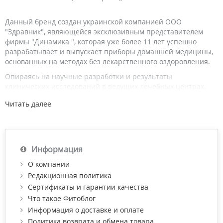
Данный бренд создан украинской компанией ООО
"Здравник", являющейся эксклюзивным представителем
фирмы "Динамика ", которая уже более 11 лет успешно
разрабатывает и выпускает приборы домашней медицины,
основанных на методах без лекарственного оздоровления.
Опираясь на научные разработки и результаты
клинических исследований в ведущих лечебных центрах,
предприятие создает эффективные и многофункциональные
Читать далее
приборы, экономически доступные каждому человеку.
Основываясь на технологии респираторной гигиены был
разработан комплекс Долфин для носа, который успешно
применяется на лечения ринита, гайморита, улучшает
Информация
состояние при операциях на полости носа и около носовых
пазух.
О компании
Редакционная политика
Уникальный состав данного минерально-растительного
средства позволяет получить раствор, сбалансированный
Сертификаты и гарантии качества
по основным микроэлементам и аналогичный по своему
Что такое Фитоблог
составу плазме крови. Результаты научных исследований и
Информация о доставке и оплате
практического применения прибора в ведущих клиниках и
Политика возврата и обмена товара