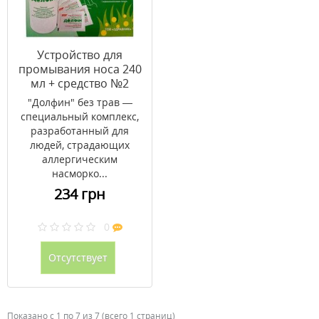
Устройство для
промывания носа 240
мл + средство №2
пакеты по 2 г №30
"Долфин" без трав —
специальный комплекс,
разработанный для
людей, страдающих
аллергическим
насморко...
234 грн
0
Отсутствует
Показано с 1 по 7 из 7 (всего 1 страниц)