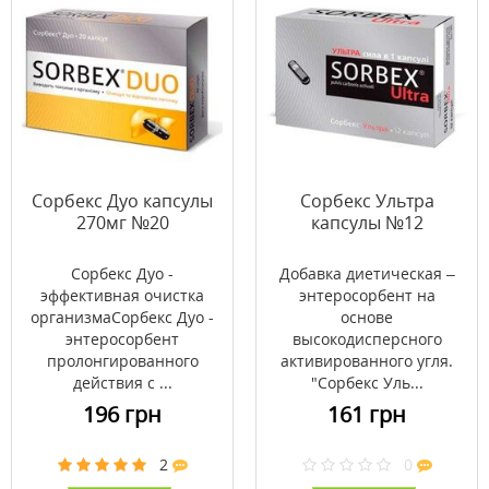
Сорбекс Дуо капсулы
Сорбекс Ультра
270мг №20
капсулы №12
Сорбекс Дуо -
Добавка диетическая –
эффективная очистка
энтеросорбент на
организмаСорбекс Дуо -
основе
энтеросорбент
высокодисперсного
пролонгированного
активированного угля.
действия с ...
"Сорбекс Уль...
196 грн
161 грн
2
0