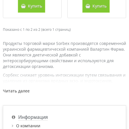
Купить
Купить
Показано с 1 по 2 из 2 (всего 1 страниц)
Продукты торговой марки Sorbex производятся современной
украинской фармацевтической компанией Валартин Фарма.
Они являются диетической добавкой с
энтеросорбирующими свойствами и используются для
детоксикации организма.
Сорбекс снижает уровень интоксикации путем связывания и
удаления из организма вредных экзо- и эндотоксинов,
поэтому показан при пищевых отравлениях.
Читать далее
Продуктовая линейка компании под торговой маркой Sorbex
пользуется большим спросом в Украине и широко известна
за ее пределами: странах СНГ, Балтии, Финляндии, Польши,
Болгарии.
Информация
О компании