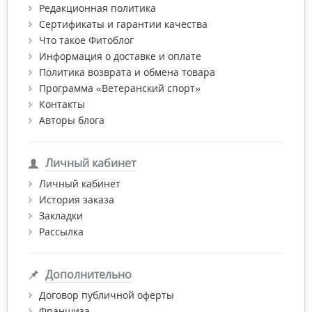
Купить товары ТМ Сорбекс (Sorbex) по выгодной цене с
Редакционная политика
доставкой по Киеву и Украине и получить бесплатную
Сертификаты и гарантии качества
консультацию провизора вы можете в интернет-магазине
Что такое Фитоблог
"Фитомаркет".
Информация о доставке и оплате
Политика возврата и обмена товара
Программа «Ветеранский спорт»
Контакты
Авторы блога
Личный кабинет
Личный кабинет
История заказа
Закладки
Рассылка
Дополнительно
Договор публичной оферты
Франшиза