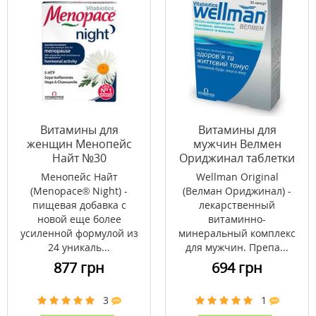
Витамины для
Витамины для
женщин Менопейс
мужчин Велмен
Найт №30
Ориджинал таблетки
№30
Менопейс Найт
Wellman Original
(Menopace® Night) -
(Велман Ориджинал) -
пищевая добавка с
лекарственный
новой еще более
витаминно-
усиленной формулой из
минеральный комплекс
24 уникаль...
для мужчин. Препа...
877 грн
694 грн
3
1