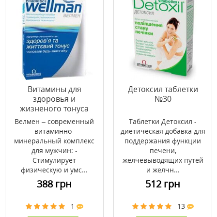
Витамины для
Детоксил таблетки
здоровья и
№30
жизненого тонуса
Велмен капсулы №30
Велмен – современный
Таблетки Детоксил -
витаминно-
диетическая добавка для
минеральный комплекс
поддержания функции
для мужчин: -
печени,
Стимулирует
желчевыводящих путей
физическую и умс...
и желчн...
388 грн
512 грн
1
13