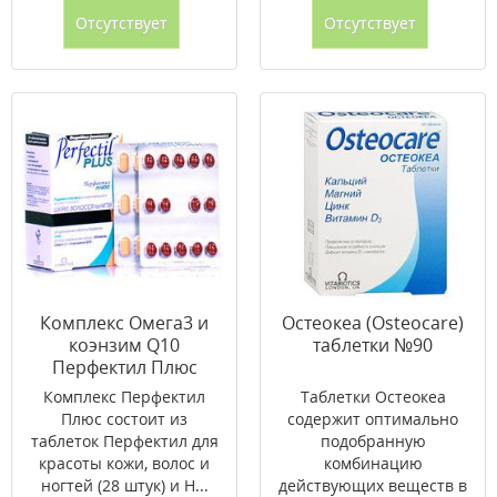
Отсутствует
Отсутствует
Комплекс Омега3 и
Остеокеа (Osteocare)
коэнзим Q10
таблетки №90
Перфектил Плюс
капсулы 28 шт +
Комплекс Перфектил
Таблетки Остеокеа
таблетки 28 шт
Плюс состоит из
содержит оптимально
таблеток Перфектил для
подобранную
красоты кожи, волос и
комбинацию
ногтей (28 штук) и Н...
действующих веществ в