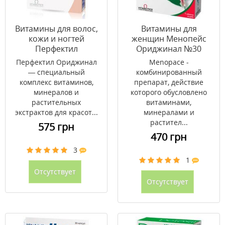
Витамины для волос,
Витамины для
кожи и ногтей
женщин Менопейс
Перфектил
Ориджинал №30
Ориджинал / Perfectil
Перфектил Ориджинал
Menopace -
Original №30
— специальный
комбинированный
комплекс витаминов,
препарат, действие
минералов и
которого обусловлено
растительных
витаминами,
экстрактов для красот...
минералами и
растител...
575 грн
470 грн
3
1
Отсутствует
Отсутствует