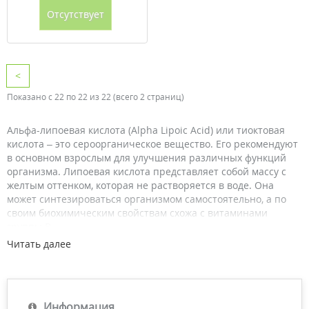
Отсутствует
<
Показано с 22 по 22 из 22 (всего 2 страниц)
Альфа-липоевая кислота (Alpha Lipoic Acid) или тиоктовая
кислота – это сероорганическое вещество. Его рекомендуют
в основном взрослым для улучшения различных функций
организма. Липоевая кислота представляет собой массу с
желтым оттенком, которая не растворяется в воде. Она
может синтезироваться организмом самостоятельно, а по
своим биохимическим свойствам схожа с витаминами
группы В.
Читать далее
Зачастую ALA рекомендуют употреблять дополнительно
некоторым группам населения, так как она вырабатывается
телом в небольших количествах. Принимать альфа-
липоевую кислоту можно как в составе комплексных
витаминных добавок, так и в спортивных добавках или
Информация