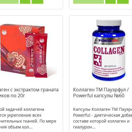
ген с экстрактом граната
Коллаген ТМ Пауэрфул /
иков по 20г
Powerful капсулы №60
ой задачей коллагена
Капсулы Коллаген ТМ Пауэр
тся укрепление всех
Powerful - диетическая добав
нительных тканей. По мере
составе которой коллаген и
ния объем кол...
гиалурон...