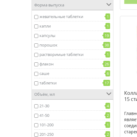
стимуляторы тестостерона
1
Форма выпуска
поддержка нервной системы
1
жевательные таблетки
1
капли
1
капсулы
19
порошок
38
растворимые таблетки
1
флакон
26
саше
6
таблетки
17
Колла
Объём, мл
15 ст
21-30
4
Главн
41-50
2
являе
101-200
1
соеди
старе
201-250
2