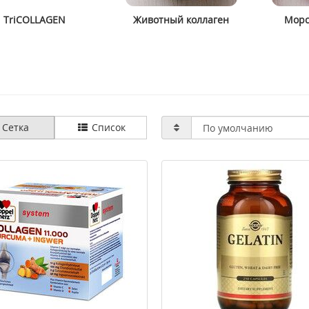
TriCOLLAGEN
Животный коллаген
Морс
зрастная ночная маска
>Babor Body Grounding
Babor HSR Lifting
Soul&Room Fragrance 220 мл
t Mask 50 мл
3947 грн
2407 грн
3009 грн
Сетка
Список
ить
Купить