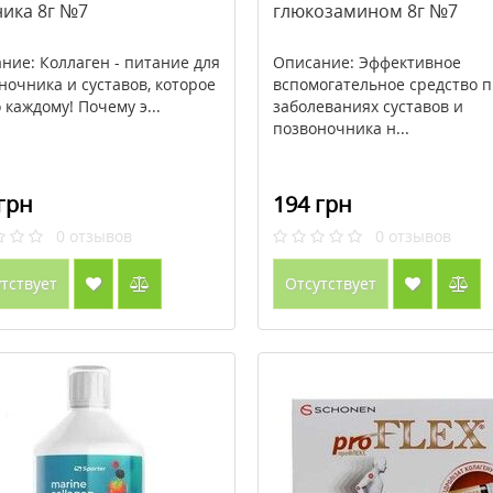
ника 8г №7
глюкозамином 8г №7
ние: Коллаген - питание для
Описание: Эффективное
ночника и суставов, которое
вспомогательное средство 
 каждому! Почему э...
заболеваниях суставов и
позвоночника н...
грн
194 грн
0
отзывов
0
отзывов
тствует
Отсутствует