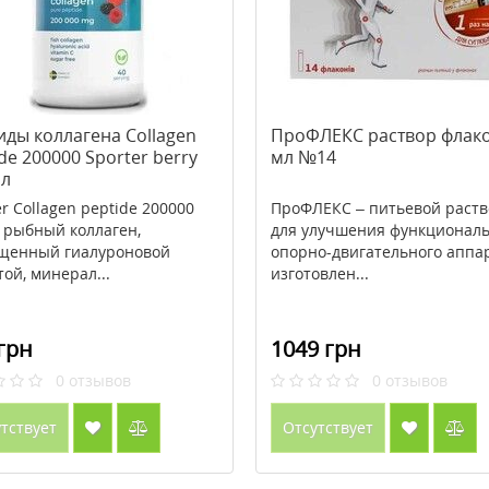
иды коллагена Collagen
ПроФЛЕКС раствор флако
de 200000 Sporter berry
мл №14
мл
er Collagen peptide 200000
ПроФЛЕКС – питьевой раств
 - рыбный коллаген,
для улучшения функционал
щенный гиалуроновой
опорно-двигательного аппар
той, минерал...
изготовлен...
грн
1049 грн
0
отзывов
0
отзывов
тствует
Отсутствует