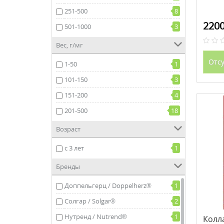
251-500
8
2200
501-1000
3
Вес, г/мг
Отсу
1-50
1
101-150
3
151-200
4
201-500
18
Возраст
с 3 лет
1
Бренды
Доппельгерц / Doppelherz®
1
Солгар / Solgar®
2
Нутренд / Nutrend®
1
Колл