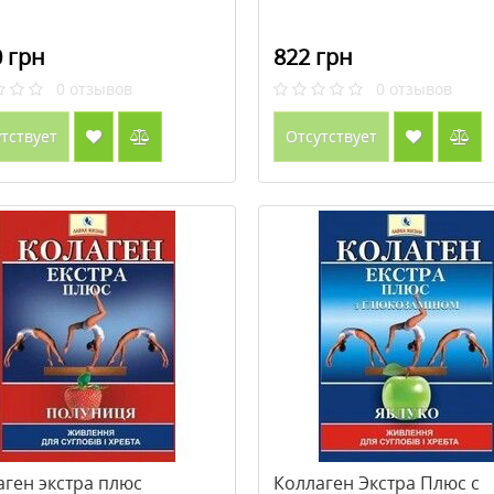
 грн
822 грн
0
отзывов
0
отзывов
тствует
Отсутствует
аген экстра плюс
Коллаген Экстра Плюс с