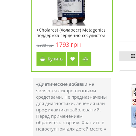
vene
>Cholarest (Холарест) Metagenics
> Антиво
рщин
поддержка сердечно-сосудистой
для лица 
й 50 мл
системы 60 таблеток
Overnigh
1793 грн
2988 грн
4934 грн
Купить
Куп
«
Диетические добавки
не
являются лекарственными
средствами. Не предназначены
для диагностики, лечения или
профилактики заболеваний.
Перед применением
обратитесь к врачу. Хранить в
недоступном для детей месте.»