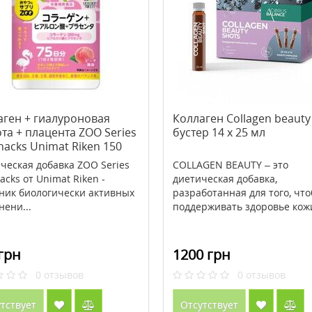
аген + гиалуроновая
Коллаген Collagen beauty
та + плацента ZOO Series
бустер 14 x 25 мл
nacks Unimat Riken 150
еток
ческая добавка ZOO Series
COLLAGEN BEAUTY – это
acks от Unimat Riken -
диетическая добавка,
ник биологически активных
разработанная для того, чт
нени...
поддерживать здоровье кожи,
грн
1200 грн
0
отзывов
0
отзывов
тствует
Отсутствует