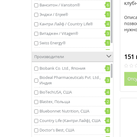
клуб
Ванситон / Vansiton®
6
Энджи / Enjee®
1
Описа
позво
Кантри Лайф / Country Life®
4
нужно
Витаджен / Vitagen®
3
Swiss Energy®
1
Натрол / Natrol, США
1
151 
Производители
Biobank Co. Ltd., Япония
3
Biodeal Pharmaceuticals Pvt. Ltd.,
Отсу
3
Индия
BioTechUSA, США
4
Blastex, Польща
2
Bluebonnet Nutrition, США
1
Country Life (Кантри Лайф), США
4
Doctor's Best, США
6