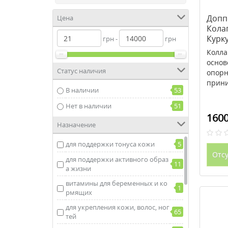
Допп
Цена
Кола
Курк
грн -
грн
ампу
Колла
основ
Статус наличия
опорн
прини
В наличии
53
Нет в наличии
51
1600
Назначение
для поддержки тонуса кожи
5
Отсу
для поддержки активного образ
11
а жизни
витамины для беременных и ко
1
рмящих
для укрепления кожи, волос, ног
65
тей