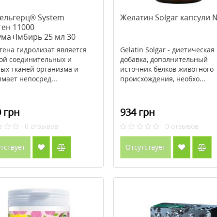
ельгерц® System
Желатин Solgar капсули 
ген 11000
ума+Імбирь 25 мл 30
л
гена гидролизат является
Gelatin Solgar - диетическая
ой соединительных и
добавка, дополнительный
ых тканей организма и
источник белков животного
мает непосред...
происхождения, необхо...
 грн
934 грн
0
отзывов
0
отзывов
тствует
Отсутствует