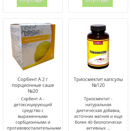
Отсутствует
Отсутствует
Сорбент А 2 г
Триосмектит капсулы
порционные саше
№120
№20
Сорбент А -
Триосмектит -
детоксицирующий
натуральная
средство с
диетическая добавка,
выраженными
источник магния и еще
сорбционными и
более 40 биологически
противовоспалительными
активных ...