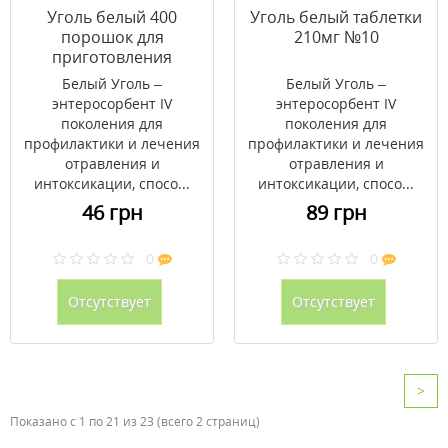
Уголь белый 400
Уголь белый таблетки
порошок для
210мг №10
приготовления
суспензии 12г
Белый Уголь –
Белый Уголь –
энтеросорбент IV
энтеросорбент IV
поколения для
поколения для
профилактики и лечения
профилактики и лечения
отравления и
отравления и
интоксикации, спосо...
интоксикации, спосо...
46 грн
89 грн
0
0
Отсутствует
Отсутствует
>
Показано с 1 по 21 из 23 (всего 2 страниц)