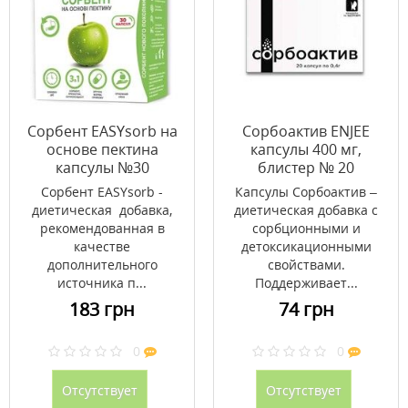
Сорбент EASYsorb на
Сорбоактив ENJEE
основе пектина
капсулы 400 мг,
капсулы №30
блистер № 20
Сорбент EASYsorb -
Капсулы Сорбоактив –
диетическая добавка,
диетическая добавка с
рекомендованная в
сорбционными и
качестве
детоксикационными
дополнительного
свойствами.
источника п...
Поддерживает...
183 грн
74 грн
0
0
Отсутствует
Отсутствует