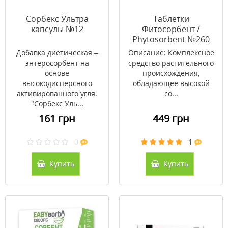
Сорбекс Ультра
Таблетки
капсулы №12
Фитосорбент /
Phytosorbent №260
Добавка диетическая –
Описание: Комплексное
энтеросорбент на
средство растительного
основе
происхождения,
высокодисперсного
обладающее высокой
активированного угля.
со...
"Сорбекс Уль...
161 грн
449 грн
0
1
Купить
Купить