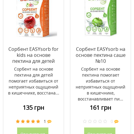
Сорбент EASYsorb for
Сорбент EASYsorb на
kids на основе
основе пектина саше
пектина для детей
№10
саше №10
Сорбент на основе
Сорбент на основе
пектина для детей
пектина помогает
помогает избавиться от
избавиться от
неприятных ощущений
неприятных ощущений
в кишечнике, восстана...
в кишечнике,
восстанавливает пи...
135 грн
161 грн
1
0