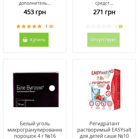
дополнитель...
средст...
453 грн
271 грн
1
0
Купить
Отсутствует
Белый уголь
Регидратант
микрогранулированный
растворимый EASYsalt
порошок 4 г №16
для детей саше №10