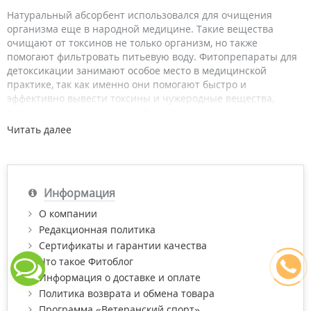
Натуральный абсорбент использовался для очищения
организма еще в народной медицине. Такие вещества
очищают от токсинов не только организм, но также
помогают фильтровать питьевую воду. Фитопрепараты для
детоксикации занимают особое место в медицинской
практике, так как именно они помогают быстро и
эффективно вывести токсины и чужеродные вещества,
попавшие в тело из внешней среды.
Читать далее
Отдельно стоит рассказать об энтеросорбентах - это
абсорбирующие вещества направленные на защиту и
восстановление работоспособности тела. Этот сорбент
действует как быстрый очиститель, выводя все токсические
соединения наружу. Природные сорбенты, которые
Информация
используются при отравлении, не рекомендуется применять
О компании
для детей. Лучше всего использовать проверенные
Редакционная политика
средства, вроде такого препарата как активированный
уголь.
Сертификаты и гарантии качества
Что такое Фитоблог
Преимущества сорбентов при
Информация о доставке и оплате
отравлении
Политика возврата и обмена товара
В большинстве случаев химический порошок для снятия
Программа «Ветеранский спорт»