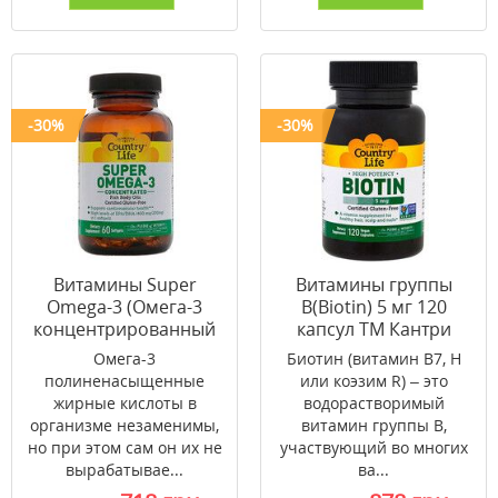
-30%
-30%
Витамины Super
Витамины группы
Omega-3 (Омега-3
B(Biotin) 5 мг 120
концентрированный
капсул ТМ Кантри
рыбий жир) 60 капсул
Лайф / Country Life
Омега-3
Биотин (витамин В7, Н
ТМ Кантри Лайф /
полиненасыщенные
или коэзим R) – это
Country Life
жирные кислоты в
водорастворимый
организме незаменимы,
витамин группы В,
но при этом сам он их не
участвующий во многих
вырабатывае...
ва...