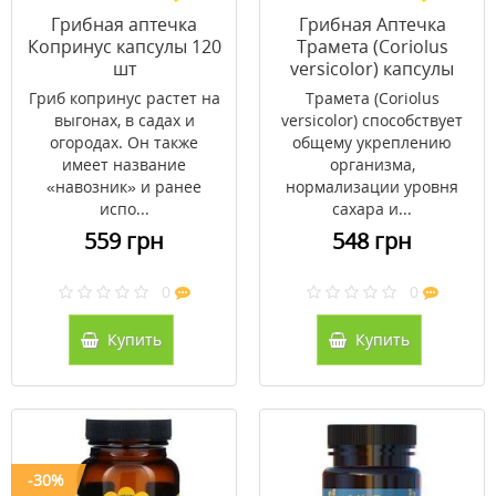
Грибная аптечка
Грибная Аптечка
Копринус капсулы 120
Трамета (Coriolus
шт
versicolor) капсулы
№120
Гриб копринус растет на
Трамета (Coriolus
выгонах, в садах и
versicolor) способствует
огородах. Он также
общему укреплению
имеет название
организма,
«навозник» и ранее
нормализации уровня
испо...
сахара и...
559 грн
548 грн
0
0
Купить
Купить
-30%