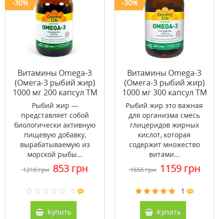
-30%
-30%
Витамины Omega-3
Витамины Omega-3
(Омега-3 рыбий жир)
(Омега-3 рыбий жир)
1000 мг 200 капсул ТМ
1000 мг 300 капсул ТМ
Кантри Лайф / Country
Кантри Лайф / Country
Рыбий жир —
Рыбий жир это важная
Life
Life
представляет собой
для организма смесь
биологически активную
глицеридов жирных
пищевую добавку,
кислот, которая
вырабатываемую из
содержит множество
морской рыбы...
витами...
853 грн
1159 грн
1218 грн
1656 грн
0
1
Купить
Купить