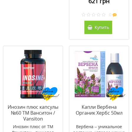
621 грн
0
Купить
Инозин плюс капсулы
Капли Вербена
№60 ТМ Ванситон /
Органик Хербс 50мл
Vansiton
Инозин плюс от ТМ
Вербена – уникальное