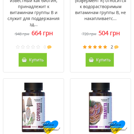
известный как биотин,
(кофермент R) относится
принадлежит к
к водорастворимым
витаминам группы В и
витаминам группы В, не
служит для поддержания
накапливаетс...
зд...
664 грн
504 грн
948 грн
720 грн
0
2
Купить
Купить