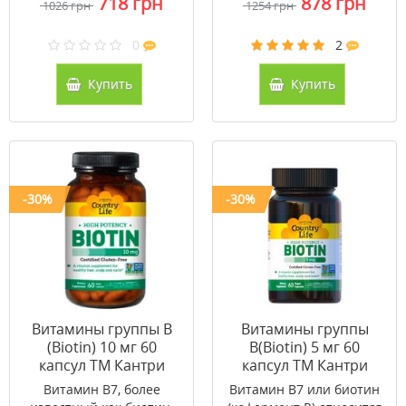
718 грн
878 грн
1026 грн
1254 грн
0
2
Купить
Купить
-30%
-30%
Витамины группы В
Витамины группы
(Biotin) 10 мг 60
В(Biotin) 5 мг 60
капсул ТМ Кантри
капсул ТМ Кантри
Лайф / Country Life
Лайф / Country Life
Витамин B7, более
Витамин B7 или биотин