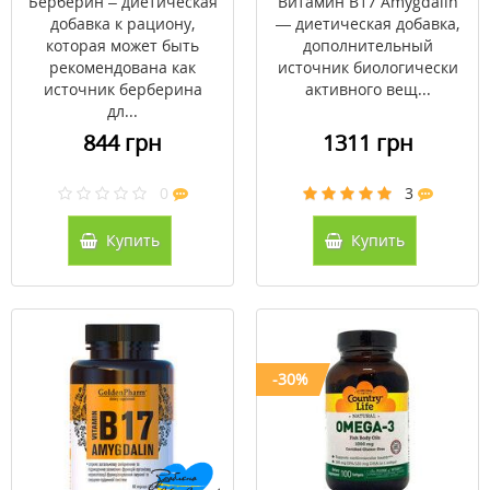
Берберин – диетическая
Витамин В17 Amygdalin
добавка к рациону,
— диетическая добавка,
которая может быть
дополнительный
рекомендована как
источник биологически
источник берберина
активного вещ...
дл...
844 грн
1311 грн
0
3
Купить
Купить
-30%