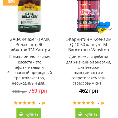
-30%
GABA Relaxer (ГАМК
L-Карнитин + Коэнзим
Релаксант) 90
Q-10 60 капсул ТМ
таблеток ТМ Кантри
Ванситон / Vansiton
Лайф / Country Life
Гамма-аминомасляная
Диетическая добавка
кислота - это
для жизненной энергии,
эффективный и
физической
безопасный природный
выносливости и
транквилизатор,
сопротивляемости
необходимый для...
стрессовым сит...
769 грн
462 грн
1098 грн
2
2
Купить
Купить