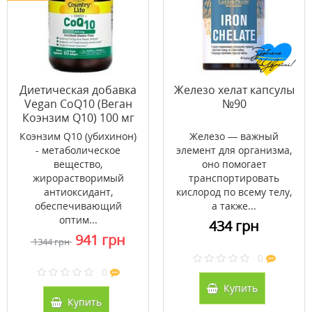
Диетическая добавка
Железо хелат капсулы
Vegan CoQ10 (Веган
№90
Коэнзим Q10) 100 мг
60 капсул ТМ Кантри
Коэнзим Q10 (убихинон)
Железо — важный
Лайф / Country Life
- метаболическое
элемент для организма,
вещество,
оно помогает
жирорастворимый
транспортировать
антиоксидант,
кислород по всему телу,
обеспечивающий
а также...
оптим...
434 грн
941 грн
1344 грн
0
0
Купить
Купить