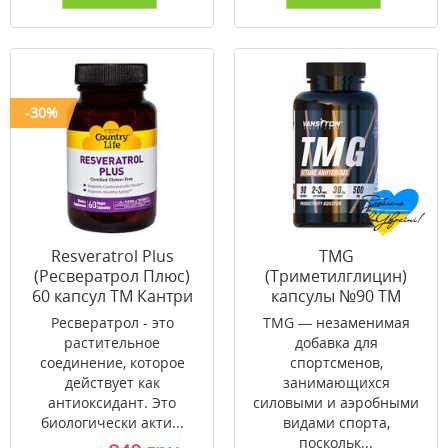
-30%
Resveratrol Plus
TMG
(Ресвератрол Плюс)
(Триметилглицин)
60 капсул ТМ Кантри
капсулы №90 ТМ
Лайф / Country Life
Ванситон / Vansiton
Ресвератрол - это
TMG — незаменимая
растительное
добавка для
соединение, которое
спортсменов,
действует как
занимающихся
антиоксидант. Это
силовыми и аэробными
биологически акти...
видами спорта,
поскольк...