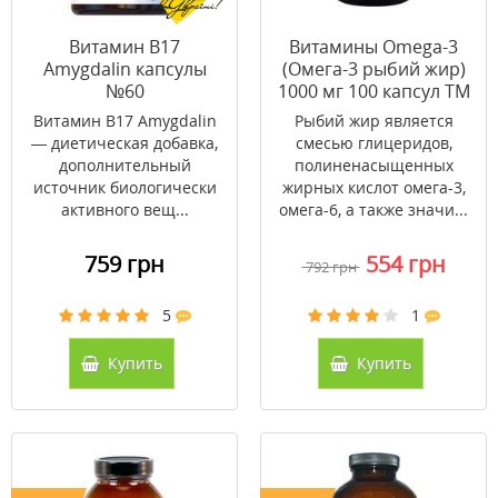
Витамин В17
Витамины Omega-3
Amygdalin капсулы
(Омега-3 рыбий жир)
№60
1000 мг 100 капсул ТМ
Кантри Лайф / Country
Витамин В17 Amygdalin
Рыбий жир является
Life
— диетическая добавка,
смесью глицеридов,
дополнительный
полиненасыщенных
источник биологически
жирных кислот омега-3,
активного вещ...
омега-6, а также значи...
759 грн
554 грн
792 грн
5
1
Купить
Купить