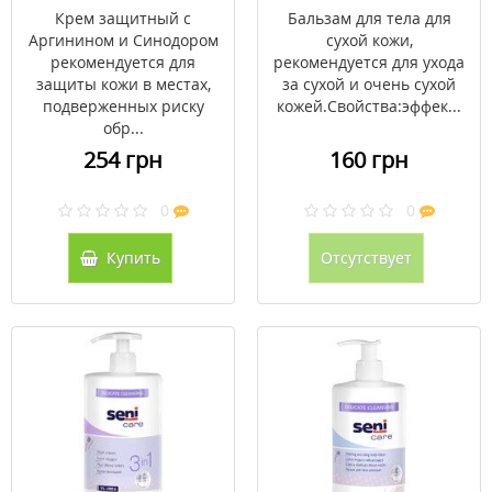
Кеар/Seni Care 200 мл
Крем защитный с
Бальзам для тела для
Аргинином и Синодором
сухой кожи,
рекомендуется для
рекомендуется для ухода
защиты кожи в местах,
за сухой и очень сухой
подверженных риску
кожей.Свойства:эффек...
обр...
254 грн
160 грн
0
0
Купить
Отсутствует