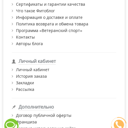
Купить средства по уходу за лежачими больными по самой
Сертификаты и гарантии качества
низкой цене с доставкой по Киеву и Украине и получить
Что такое Фитоблог
бесплатную консультацию провизора Вы можете в нашем
Информация о доставке и оплате
интернет-магазине"Фитомаркет".
Политика возврата и обмена товара
Программа «Ветеранский спорт»
Контакты
Авторы блога
Личный кабинет
Личный кабинет
История заказа
Закладки
Рассылка
Дополнительно
Договор публичной оферты
Франшиза