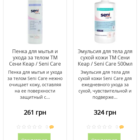
Пенка для мытья и
Эмульсия для тела для
ухода за телом ТМ
сухой кожи ТМ Сени
Сени Кеар / Seni Care
Кеар / Seni Care 500мл
500мл
Пенка для мытья и ухода
Эмульсия для тела для
за телом Seni Care нежно
сухой кожи Seni Care для
очищает кожу, оставляя
ежедневного ухода за
на ее поверхности
сухой, чувствительной и
защитный с...
подверже...
261 грн
324 грн
0
0