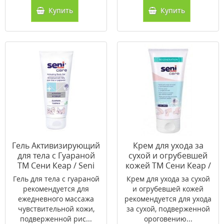
Купить
Купить
Гель Активизирующий
Крем для ухода за
для тела с Гуараной
сухой и огрубевшей
ТМ Сени Кеар / Seni
кожей ТМ Сени Кеар /
Care 200 мл
Seni Care 100мл
Гель для тела с гуараной
Крем для ухода за сухой
рекомендуется для
и огрубевшей кожей
ежедневного массажа
рекомендуется для ухода
чувствительной кожи,
за сухой, подверженной
подверженной рис...
ороговению...