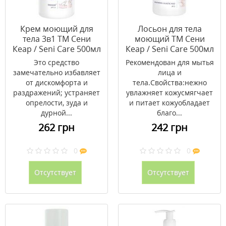
Крем моющий для
Лосьон для тела
тела 3в1 ТМ Сени
моющий ТМ Сени
Кеар / Seni Care 500мл
Кеар / Seni Care 500мл
Это средство
Рекомендован для мытья
замечательно избавляет
лица и
от дискомфорта и
тела.Свойства:нежно
раздражений; устраняет
увлажняет кожусмягчает
опрелости, зуда и
и питает кожуобладает
дурной...
благо...
262 грн
242 грн
0
0
Отсутствует
Отсутствует