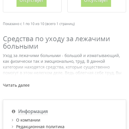
Отсутствует
Отсутствует
Показано с 1 по 10 из 10 (всего 1 страниц)
Средства по уходу за лежачими
больными
Уход за лежачими больными - большой и изматывающий,
как физически так и эмоционально, труд. В данной
категории находятся средства, которые существенно
помогут в этом нелегком деле. Ведь облегчая себе труд, Вы
экономите силы и получаете больше возможностей
эффективно использовать время.
Читать далее
Средства по уходу за лежачими больными предохраняют
кожу от появления воспалительных процессов и
нейтрализуют неприятные запахи, опрелости, пролежни,
Информация
которые образовываются от воздействия раздражающих
веществ, содержащихся в моче и кале.
О компании
Редакционная политика