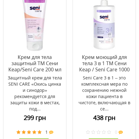
Крем для тела
Крем моющий для
защитный ТМ Сени
тела 3 в 1 ТМ Сени
Кеар/Seni Care 200 мл
Кеар / Seni Care 1000
мл
Защитный крем для тела
Seni Care 3 в 1 – это
SENI CARE «Окись цинка
комплексная мера по
и синодор»
сохранению нежной
рекомендуется для
кожи пациента в
защиты кожи в местах,
чистоте, включающая в
под...
се...
299 грн
438 грн
1
0