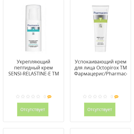
Укрепляющий
Успокаивающий крем
пептидный крем
для лица Octopirox ТМ
SENSI-RELASTINE-E ТМ
Фармацерис/Pharmaceri
Фармацерис /
30 мл
Pharmaceris 50 мл
0
0
Отсутствует
Отсутствует