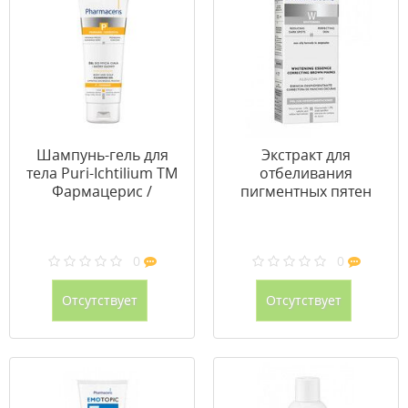
Шампунь-гель для
Экстракт для
тела Puri-Ichtilium ТМ
отбеливания
Фармацерис /
пигментных пятен
Pharmaceris 225 мл
Albucin-PP ТМ
Фармацерис /
Pharmaceris №3
0
0
Отсутствует
Отсутствует