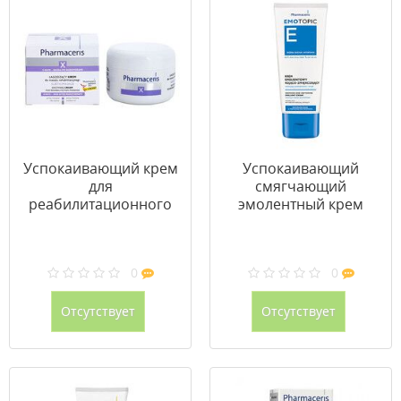
Успокаивающий крем
Успокаивающий
для
смягчающий
реабилитационного
эмолентный крем
массажа Xray-
Emotopic ТМ
Subtilimasage ТМ
Фармацерис /
Фармацерис /
Pharmaceris 200 мл
0
0
Pharmaceris 175 мл
Отсутствует
Отсутствует