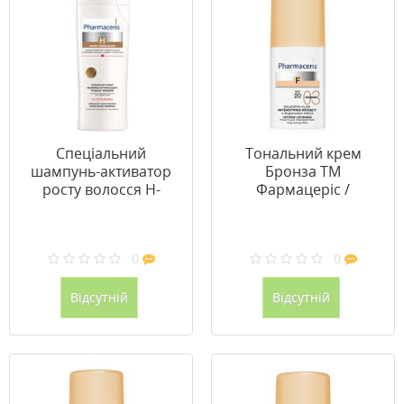
Спеціальний
Тональний крем
шампунь-активатор
Бронза ТМ
росту волосся H-
Фармацеріс /
Stimupurin 250 мл ТМ
Pharmaceris 30мл
Фармацеріс /
Pharmaceris
0
0
Відсутній
Відсутній