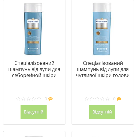
Спеціалізований
Спеціалізований
шампунь від лупи для
шампунь від лупи для
себорейной шкіри
чутливої шкіри голови
голови H-Purin ТМ
H-Purin ТМ
Фармацеріс /
Фармацеріс /
Pharmaceris
Pharmaceris
0
0
Відсутній
Відсутній