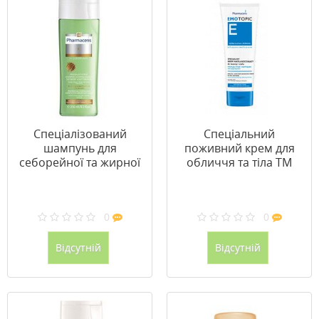
Спеціалізований
Спеціальний
шампунь для
поживний крем для
себорейної та жирної
обличчя та тіла ТМ
шкіри голови H-
Фармацеріс /
Sebopurin ТМ
Pharmaceris 75мл
Фармацеріс /
0
0
Pharmaceris
Відсутній
Відсутній