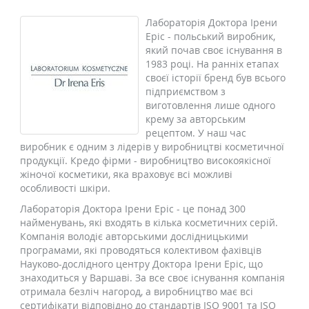
Лабораторія Доктора Ірени
Еріс - польський виробник,
який почав своє існування в
1983 році. На ранніх етапах
своєї історії бренд був всього
підприємством з
виготовлення лише одного
крему за авторським
рецептом. У наш час
виробник є одним з лідерів у виробництві косметичної
продукції. Кредо фірми - виробництво високоякісної
жіночої косметики, яка враховує всі можливі
особливості шкіри.
Лабораторія Доктора Ірени Еріс - це понад 300
найменувань, які входять в кілька косметичних серій.
Компанія володіє авторськими дослідницькими
програмами, які проводяться колективом фахівців
Науково-дослідного центру Доктора Ірени Еріс, що
знаходиться у Варшаві. За все своє існування компанія
отримала безліч нагород, а виробництво має всі
сертифікати відповідно до стандартів ISO 9001 та ISO