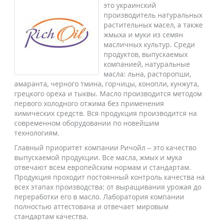
это украинский
производитель натуральных
растительных масел, а также
жмыха и муки из семян
масличных культур. Среди
продуктов, выпускаемых
компанией, натуральные
масла: льна, расторопши,
амаранта, черного тмина, горчицы, конопли, кунжута,
грецкого ореха и тыквы. Масло производится методом
первого холодного отжима без применения
химических средств. Вся продукция производится на
современном оборудовании по новейшим
технологиям.
Главный приоритет компании Ричойл – это качество
выпускаемой продукции. Все масла, жмых и мука
отвечают всем европейским нормам и стандартам.
Продукция проходит постоянный контроль качества на
всех этапах производства: от выращивания урожая до
переработки его в масло. Лаборатория компании
полностью аттестована и отвечает мировым
стандартам качества.