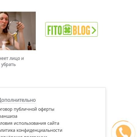
неет лицо и
 убрать
Дополнительно
оговор публичной оферты
раншиза
ловия использования сайта
олитика конфиденциальности