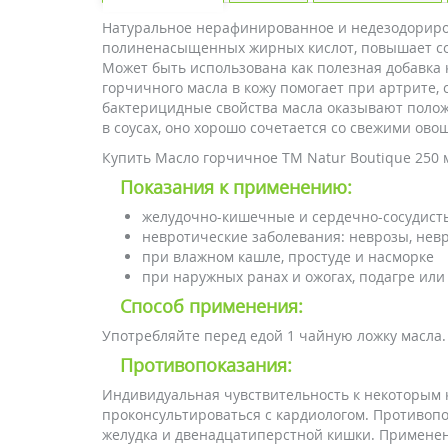
Натуральное нерафинированное и недезодориров
полиненасыщенных жирных кислот, повышает со
Может быть использована как полезная добавка 
горчичного масла в кожу помогает при артрите,
бактерицидные свойства масла оказывают полож
в соусах, оно хорошо сочетается со свежими ово
Купить Масло горчичное ТМ Natur Boutique 250 м
Показания к применению:
желудочно-кишечные и сердечно-сосудист
невротические заболевания: неврозы, нев
при влажном кашле, простуде и насморке
при наружных ранах и ожогах, подагре или
Способ применения:
Употребляйте перед едой 1 чайную ложку масла.
Противопоказания:
Индивидуальная чувствительность к некоторым 
проконсультироваться с кардиологом. Противоп
желудка и двенадцатиперстной кишки. Примене