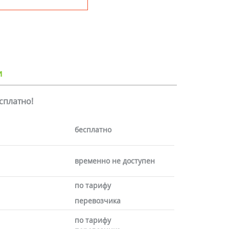
и
есплатно!
бесплатно
временно не доступен
по тарифу
перевозчика
по тарифу