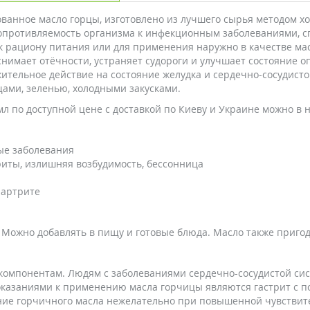
анное масло горцы, изготовлено из лучшего сырья методом хо
противляемость организма к инфекционным заболеваниями, сп
к рациону питания или для применения наружно в качестве ма
 снимает отёчности, устраняет судороги и улучшает состояние 
ительное действие на состояние желудка и сердечно-сосудист
щами, зеленью, холодными закусками.
л по доступной цене с доставкой по Киеву и Украине можно в 
ые заболевания
риты, излишняя возбудимость, бессонница
 артрите
 Можно добавлять в пищу и готовые блюда. Масло также приго
компонентам. Людям с заболеваниями сердечно-сосудистой си
оказаниями к применению масла горчицы являются гастрит с п
ние горчичного масла нежелательно при повышенной чувствит