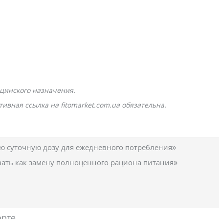
цинского назначения.
ивная ссылка на fitomarket.com.ua обязательна.
 суточную дозу для ежедневного потребления»
вать как замену полноценного рациона питания»
орте