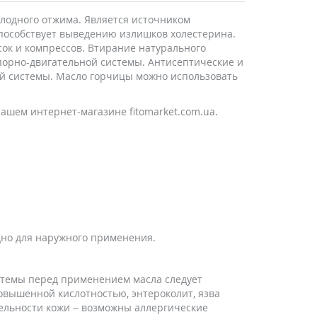
лодного отжима. Является источником
особствует выведению излишков холестерина.
сок и компрессов. Втирание натурального
опорно-двигательной системы. Антисептические и
ой системы. Масло горчицы можно использовать
нашем интернет-магазине fitomarket.com.ua.
дно для наружного применения.
стемы перед применением масла следует
овышенной кислотностью, энтероколит, язва
ельности кожи – возможны аллергические