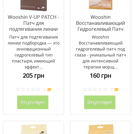
Wooshin V-UP PATCH -
Wooshin
Патч для
Восстанавливающий
подтягивания линии
Гидрогелевый Патч
подбородка 2 в уп.
под Глаза 4 пары в уп.
Патч для подтягивания
Wooshin
линии подбородка — это
Восстанавливающий
инновационный
гидрогелевый патч под
гидрогелевый тип
глаза - уникальный патч
пластыря, имеющий
для интенсивной
эффект...
терапии морщ...
205 грн
160 грн
0
0
Отсутствует
Отсутствует