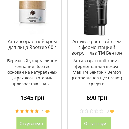
Антивозрастной крем
Антивозрастной крем
для лица Rootree 60 г
с ферментацией
вокруг глаз ТМ Бентон
/ Benton 30 мл
Бережный уход за лицом
Антивозрастной крем с
компании Rootree
ферментацией вокруг
основан на натуральных
глаз ТМ Бентон / Benton
дарах леса, который
(Fermentation Eye Cream)
произрастают на к...
- средств...
1345 грн
690 грн
1
0
Отсутствует
Отсутствует