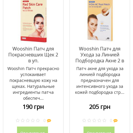
Wooshin Патч для
Wooshin Патч для
Покрасневших Щек 2
Ухода за Линией
в уп.
Подбородка Акне 2 в
уп.
Wooshin Патч прекрасно
Патч акне для ухода за
успокаивает
линией подбородка
покрасневшую кожу на
предназначен для
щеках. Натуральные
интенсивного ухода за
ингредиенты патча
кожей подбородка стр...
обеспеч...
190 грн
205 грн
0
0