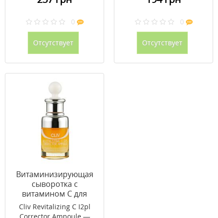
0
0
Отсутствует
Отсутствует
Витаминизирующая
сыворотка с
витамином С для
сияния кожи лица
Cliv Revitalizing C I2pl
CLIV 30 мл
Corrector Ampoule —