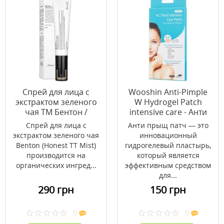
Cпрей для лица с
Wooshin Anti-Pimple
экстрактом зеленого
W Hydrogel Patch
чая ТМ Бентон /
intensive care - Анти
Benton 40 мл
прыщ патч
Спрей для лица c
Анти прыщ патч — это
экстрактом зеленого чая
инновационный
Benton (Honest TT Mist)
гидрогелевый пластырь,
производится на
который является
органических ингред...
эффективным средством
для...
290 грн
150 грн
0
0