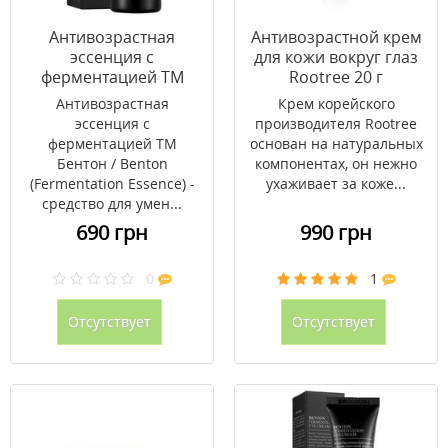
Антивозрастная
Антивозрастной крем
эссенция с
для кожи вокруг глаз
ферментацией ТМ
Rootree 20 г
Бентон / Benton 100
Антивозрастная
Крем корейского
мл
эссенция с
производителя Rootree
ферментацией ТМ
основан на натуральных
Бентон / Benton
компонентах, он нежно
(Fermentation Essence) -
ухаживает за коже...
средство для умен...
690 грн
990 грн
0
1
Отсутствует
Отсутствует