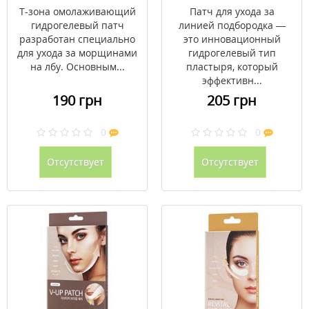
омолаживающий
подбородка
T-зона омолаживающий
Патч для ухода за
гидрогелевый патч
линией подбородка —
разработан специально
это инновационный
для ухода за морщинами
гидрогелевый тип
на лбу. Основным...
пластыря, который
эффективн...
190 грн
205 грн
0
0
Отсутствует
Отсутствует