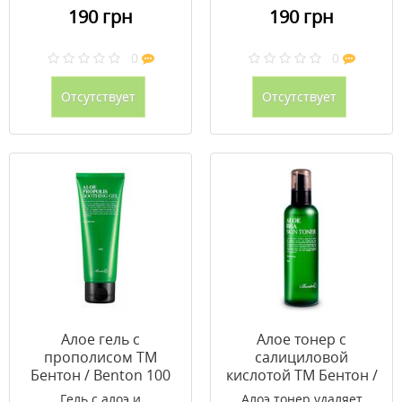
190 грн
190 грн
0
0
Отсутствует
Отсутствует
Алое гель с
Алое тонер с
прополисом ТМ
салициловой
Бентон / Benton 100
кислотой ТМ Бентон /
мл
Benton 200 мл
Гель с алоэ и
Алоэ тонер удаляет