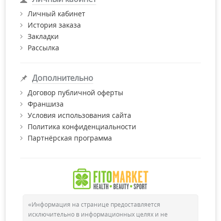
кожи;
Личный кабинет
гигиеническая, поскольку средства представлены в
История заказа
тубах, а к продукции в баночках прилагается
Закладки
специальный шпатель, чтобы руки не контактировали с
Рассылка
содержимым;
интересный и креативный дизайн упаковок;
Дополнительно
высокое качество продукции по доступной цене.
Договор публичной оферты
Франшиза
Условия использования сайта
Политика конфиденциальности
Партнёрская программа
«Информация на странице предоставляется
исключительно в информационных целях и не