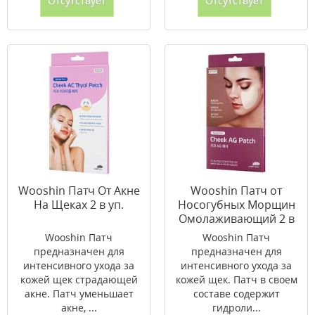
Отсутствует
Отсутствует
Wooshin Патч От Акне
Wooshin Патч от
На Щеках 2 в уп.
Носогубных Морщин
Омолаживающий 2 в
уп.
Wooshin Патч
Wooshin Патч
предназначен для
предназначен для
интенсивного ухода за
интенсивного ухода за
кожей щек страдающей
кожей щек. Патч в своем
акне. Патч уменьшает
составе содержит
акне, ...
гидроли...