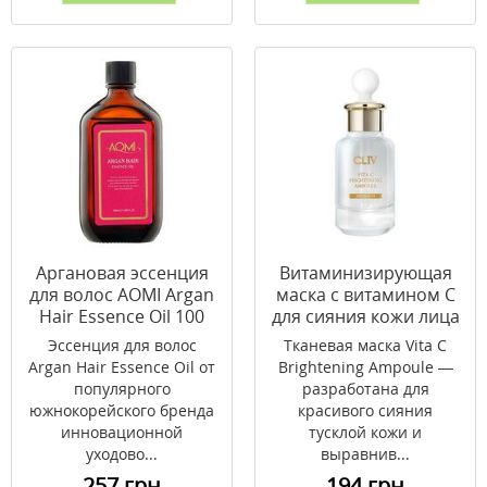
Аргановая эссенция
Витаминизирующая
для волос AOMI Argan
маска с витамином С
Hair Essence Oil 100
для сияния кожи лица
мл
CLIV 22 г
Эссенция для волос
Тканевая маска Vita C
Argan Hair Essence Oil от
Brightening Ampoule —
популярного
разработана для
южнокорейского бренда
красивого сияния
инновационной
тусклой кожи и
уходово...
выравнив...
257 грн
194 грн