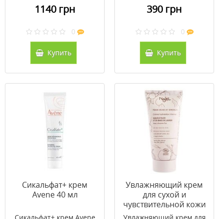
1140 грн
390 грн
0
0
Купить
Купить
Сикальфат+ крем
Увлажняющий крем
Avene 40 мл
для сухой и
чувствительной кожи
Najel 50 мл
Сикальфат+ крем Avene
Увлажняющий крем для