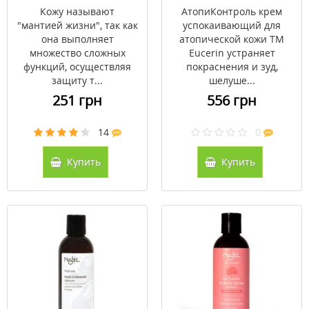
Эуцерин/Eucerin 40
Кожу называют
АтопиКонтроль крем
мл
"мантией жизни", так как
успокаивающий для
она выполняет
атопической кожи ТМ
множество сложных
Eucerin устраняет
функций, осуществляя
покраснения и зуд,
защиту т...
шелуше...
251 грн
556 грн
14
0
Купить
Купить