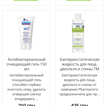
Антибактериальный
Бактериостатическая
очищающий гель 150
жидкость для лица,
мл
декольте и спины ТМ
Фармацерис/Pharmaceri
Антибактериальный
Бактериостатическая
190 мл
очищающий гель
жидкость для лица,
способен глубоко
декольте и спины от
очистить кожу, удалить
компании Pharmaceris
отмершие клетки
предназначена для пр...
эпидермиса ...
210 грн
425 грн