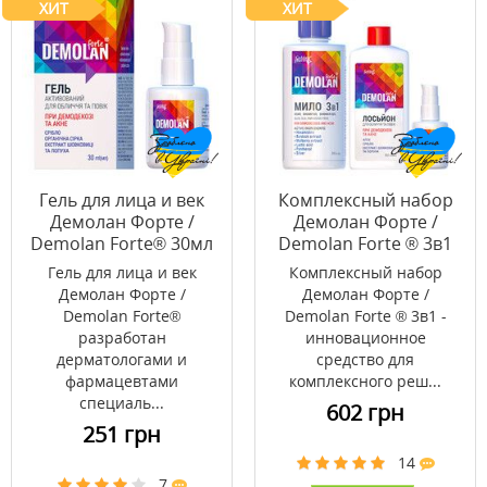
ХИТ
ХИТ
Гель для лица и век
Комплексный набор
Демолан Форте /
Демолан Форте /
Demolan Forte® 30мл
Demolan Forte ® 3в1
Гель для лица и век
Комплексный набор
Демолан Форте /
Демолан Форте /
Demolan Forte®
Demolan Forte ® 3в1 -
разработан
инновационное
дерматологами и
средство для
фармацевтами
комплексного реш...
специаль...
602 грн
251 грн
14
7