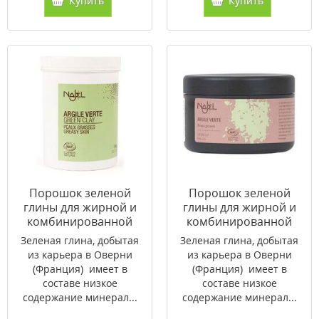
Купить
Купить
Порошок зеленой
Порошок зеленой
глины для жирной и
глины для жирной и
комбинированной
комбинированной
кожи Najel 1 кг
кожи Najel 150 г
Зеленая глина, добытая
Зеленая глина, добытая
из карьера в Оверни
из карьера в Оверни
(Франция) имеет в
(Франция) имеет в
составе низкое
составе низкое
содержание минерал...
содержание минерал...