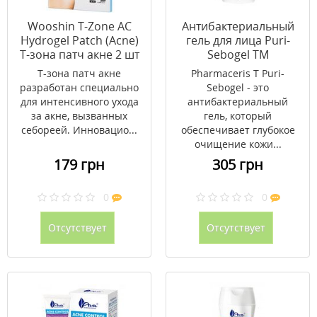
Wooshin T-Zone AC
Антибактериальный
Hydrogel Patch (Acne)
гель для лица Puri-
Т-зона патч акне 2 шт
Sebogel ТМ
Фармацерис /
Т-зона патч акне
Pharmaceris T Puri-
Pharmaceris 190 мл
разработан специально
Sebogel - это
для интенсивного ухода
антибактериальный
за акне, вызванных
гель, который
себореей. Инновацио...
обеспечивает глубокое
очищение кожи...
179 грн
305 грн
0
0
Отсутствует
Отсутствует