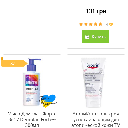
131 грн
4
Купить
ХИТ
Мыло Демолан Форте
АтопиКонтроль крем
3в1 / Demolan Forte®
успокаивающий для
300мл
атопической кожи ТМ