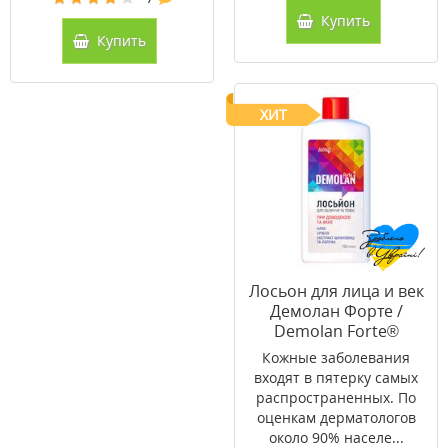
Купить
Купить
ХИТ
Лосьон для лица и век
Демолан Форте /
Demolan Forte®
150мл
Кожные заболевания
входят в пятерку самых
распространенных. По
оценкам дерматологов
около 90% населе...