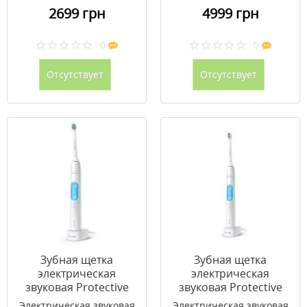
2699 грн
4999 грн
0
0
Отсутствует
Отсутствует
Зубная щетка
Зубная щетка
электрическая
электрическая
звуковая Protective
звуковая Protective
Clean 4500 White
Clean 4500 White
Электрическая звуковая
Электрическая звуковая