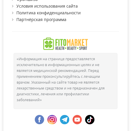
Условия использования сайта
Политика конфиденциальности
Партнёрская программа
Как правильно использовать
ополаскиватель?
«Информация на странице предоставляется
исключительно в информационных целях и не
Существует ряд правил, по которым проводится полоскание
является медицинской рекомендацией. Перед
ротовой полости, чтобы избежать негативного влияния этой
применением проконсультируйтесь с лечащим
процедуры. Слишком частое применение жидкости для
врачом. Указанный на сайте товар не является
ополаскивания или неграмотный ее выбор может
лекарственным средством и не предназначен для
значительно ухудшить состояние зубов. Итак, вам следует:
диагностики, лечения или профилактики
заболеваний»
Полоскать зубы после чистки зубов, чтобы продлить
свежесть и защитить их от кариеса.
В течении 20-30 минут после гигиенических процедур
не рекомендуется употреблять пищу и напитки.
Прежде чем использовать средство, ознакомьтесь с