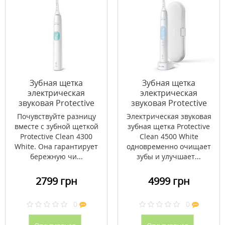
Зубная щетка
Зубная щетка
электрическая
электрическая
звуковая Protective
звуковая Protective
Clean 4300 White
Clean 4500 White
Почувствуйте разницу
Электрическая звуковая
HX6888/98
HX6839/28
вместе с зубной щеткой
зубная щетка Protective
Protective Clean 4300
Clean 4500 White
White. Она гарантирует
одновременно очищает
бережную чи...
зубы и улучшает...
2799 грн
4999 грн
0
0