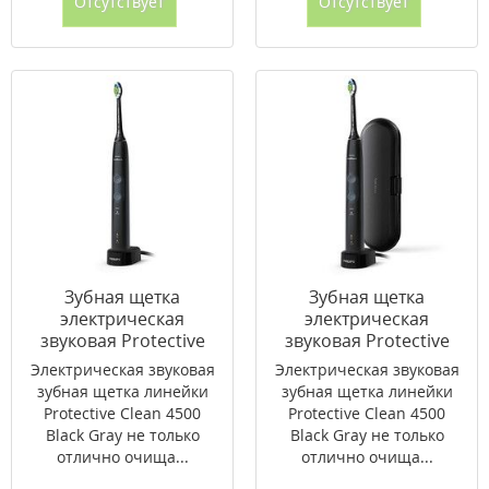
Отсутствует
Отсутствует
Зубная щетка
Зубная щетка
электрическая
электрическая
звуковая Protective
звуковая Protective
Clean 4500 Black Gray
Clean 4500 Black Gray
Электрическая звуковая
Электрическая звуковая
HX6830/44
HX6830/53
зубная щетка линейки
зубная щетка линейки
Protective Clean 4500
Protective Clean 4500
Black Gray не только
Black Gray не только
отлично очища...
отлично очища...