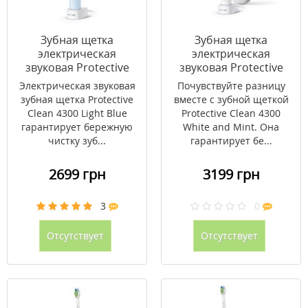
Зубная щетка
Зубная щетка
электрическая
электрическая
звуковая Protective
звуковая Protective
Clean 4300 Light Blue
Clean 4300 White and
Электрическая звуковая
Почувствуйте разницу
HX6803/04
Mint HX6807/28
зубная щетка Protective
вместе с зубной щеткой
Clean 4300 Light Blue
Protective Clean 4300
гарантирует бережную
White and Mint. Она
чистку зуб...
гарантирует бе...
2699 грн
3199 грн
3
0
Отсутствует
Отсутствует