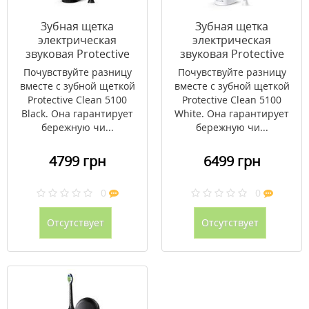
Зубная щетка
Зубная щетка
электрическая
электрическая
звуковая Protective
звуковая Protective
Clean 5100 Black
Clean 5100 White
Почувствуйте разницу
Почувствуйте разницу
HX6850/47
HX6859/29
вместе с зубной щеткой
вместе с зубной щеткой
Protective Clean 5100
Protective Clean 5100
Black. Она гарантирует
White. Она гарантирует
бережную чи...
бережную чи...
4799 грн
6499 грн
0
0
Отсутствует
Отсутствует