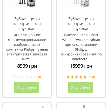
Зубная щетка
Зубная щетка
электрическая
электрическая
звуковая
звуковая
DiamondClean Smart
DiamondClean Smart
Инновационное
DiamondClean Smart
Black HX9924/17
White HX9924/07
многофункциональное
White - "умная" зубная
изобретение от
щетка от компании
компании Philips - умная
Philips,
электрическая звуковая
синхронизированная по
щет...
Bluetooth...
8999 грн
15999 грн
0
1
Отсутствует
Отсутствует