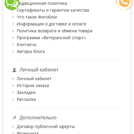
Редакционная политика
лечебные — для восстановления эмали, профилактики
Сертификаты и гарантии качества
зубного камня и гингивита;
Что такое Фитоблог
антибактериальные, отбеливающие и освежающие;
Информация о доставке и оплате
Политика возврата и обмена товара
без фтора для беременных, людей с чувствительными
Программа «Ветеранский спорт»
зубами и деснами;
Контакты
со спиртом или без него (для людей с повышенной
Авторы блога
сухостью во рту);
для устранения зубного налета и нежелательных
запахов;
Личный кабинет
на травах и с эфирными маслами;
Личный кабинет
История заказа
детские, с заботой о первых зубах.
Закладки
Рассылка
Дополнительно
Договор публичной оферты
Франшиза