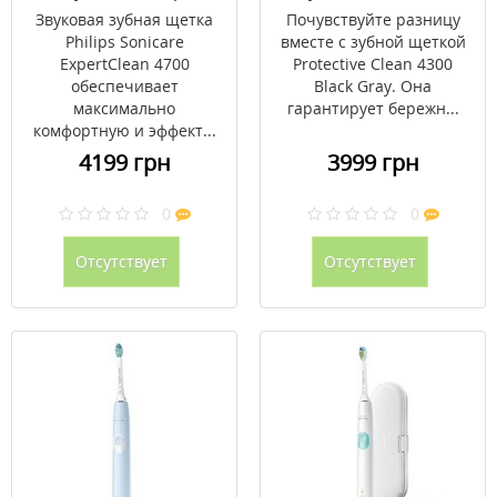
Sonicare ExpertClean
Clean 4300 Black Gray
Звуковая зубная щетка
Почувствуйте разницу
4700
HX6800/44
Philips Sonicare
вместе с зубной щеткой
ExpertClean 4700
Protective Clean 4300
обеспечивает
Black Gray. Она
максимально
гарантирует бережн...
комфортную и эффект...
4199 грн
3999 грн
0
0
Отсутствует
Отсутствует