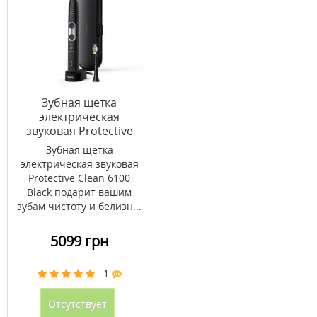
Зубная щетка
электрическая
звуковая Protective
Clean 6100 Black
Зубная щетка
HX6870/47
электрическая звуковая
Protective Clean 6100
Black подарит вашим
зубам чистоту и белизн...
5099 грн
1
Отсутствует