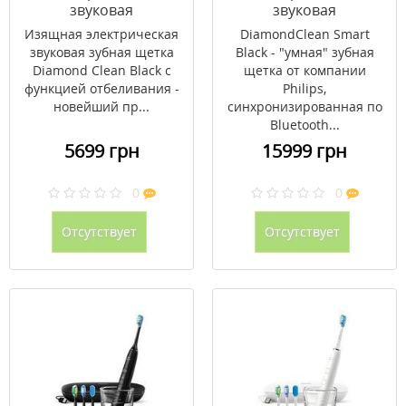
звуковая
звуковая
DiamondClean Black
DiamondClean Smart
Изящная электрическая
DiamondClean Smart
HX9352/04
Black HX9917/89
звуковая зубная щетка
Black - "умная" зубная
Diamond Clean Black с
щетка от компании
функцией отбеливания -
Philips,
новейший пр...
синхронизированная по
Bluetooth...
5699 грн
15999 грн
0
0
Отсутствует
Отсутствует