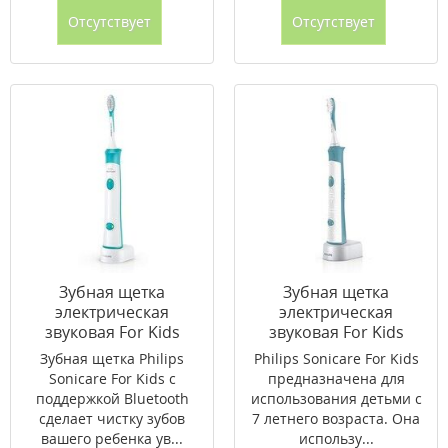
Отсутствует
Отсутствует
Зубная щетка
Зубная щетка
электрическая
электрическая
звуковая For Kids
звуковая For Kids
Connected HX6322/04
HX6311/07
Зубная щетка Philips
Philips Sonicare For Kids
Sonicare For Kids с
предназначена для
поддержкой Bluetooth
использования детьми с
сделает чистку зубов
7 летнего возраста. Она
вашего ребенка ув...
использу...