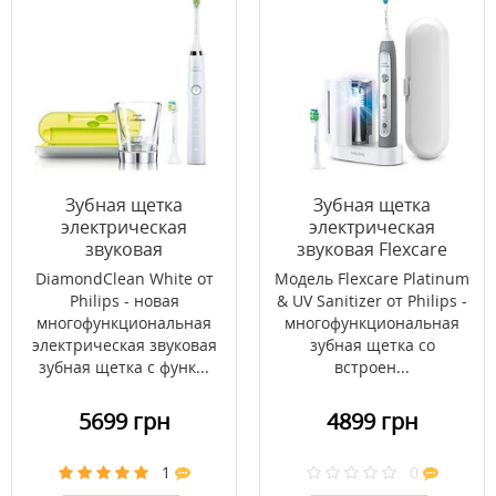
Зубная щетка
Зубная щетка
электрическая
электрическая
звуковая
звуковая Flexcare
DiamondClean White
Platinum & UV
DiamondClean White от
Модель Flexcare Platinum
HX9332/04
Sanitizer HX9172/14
Philips - новая
& UV Sanitizer от Philips -
многофункциональная
многофункциональная
электрическая звуковая
зубная щетка со
зубная щетка с функ...
встроен...
5699 грн
4899 грн
1
0