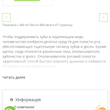
<
>
Показано с 484 по 504 из 968 (всего 47 страниц)
Чтобы поддерживать зубы в надлежащем виде,
человечество изобрело десятки средств для полости рта,
обеспечивающих тщательную гигиену зубов и десен. Кроме
щетки, сюда относятся различные гели, ополаскиватели,
зубочистки и флосс. Ополаскиватели ротовой полости
эффективный способ быстро освежить дыхание и избавится
от налета, после приема пищи.
Виды ополаскивателей для рта
Читать далее
Стоматологические ассоциации Британии и Америки
регулярно подтверждают, что использование
дополнительных средств для ухода за зубами и деснами
Информация
положительно сказывается на состоянии ротовой полости.
Потребителю доступны разнообразные ополаскиватели в
О компании
зависимости от предпочтений и потребностей: