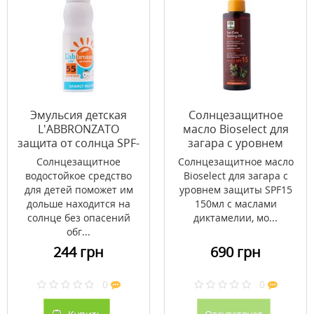
Эмульсия детская
Cолнцезащитное
L'ABBRONZATO
масло Bioselect для
защита от солнца SPF-
загара с уровнем
55 200 мл
защиты SPF15 150мл
Солнцезащитное
Cолнцезащитное масло
водостойкое средство
Bioselect для загара с
для детей поможет им
уровнем защиты SPF15
дольше находится на
150мл с маслами
солнце без опасений
диктамелии, мо...
обг...
244 грн
690 грн
0
0