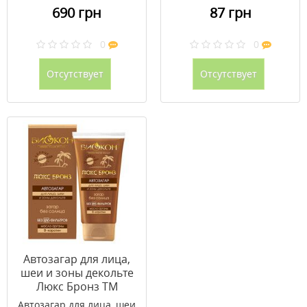
690 грн
87 грн
0
0
Отсутствует
Отсутствует
Автозагар для лица,
шеи и зоны декольте
Люкс Бронз ТМ
Биокон 75 мл
Автозагар для лица, шеи