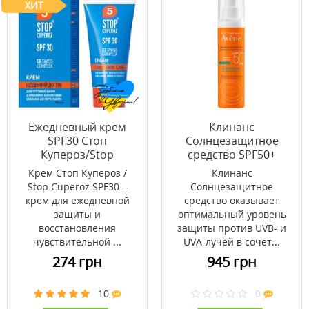
ХИТ
Ежедневный крем
Клинанс
SPF30 Стоп
Солнцезащитное
Купероз/Stop
средство SPF50+
Cuperoz® 50мл
Avene 50 мл
Крем Стоп Купероз /
Клинанс
Stop Cuperoz SPF30 –
Солнцезащитное
крем для ежедневной
средство оказывает
защиты и
оптимальный уровень
восстановления
защиты против UVB- и
чувствительной ...
UVA-лучей в сочет...
274 грн
945 грн
10
0