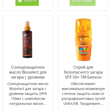
Купить
Отсутствует
Cолнцезащитное
Cпрей для
масло Bioselect для
безопасного загара
загара с уровнем
SPF-50+ ТМ Биокон
защиты SPF6 150мл
160мл
Cолнцезащитное масло
Обеспечивает
Bioselect для загара с
максимально возможную
уровнем защиты SPF6
степень защиты кожи от
150мл с комплексом
ультрафиолетовых лучей
натуральных масел...
UVA/UVB. Продлевает...