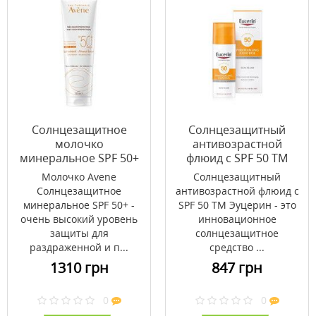
Солнцезащитное
Солнцезащитный
молочко
антивозрастной
минеральное SPF 50+
флюид с SPF 50 ТМ
Avene 100 мл
Эуцерин/Eucerin 50
Молочко Avene
Солнцезащитный
мл
Солнцезащитное
антивозрастной флюид с
минеральное SPF 50+ -
SPF 50 ТМ Эуцерин - это
очень высокий уровень
инновационное
защиты для
солнцезащитное
раздраженной и п...
средство ...
1310 грн
847 грн
0
0