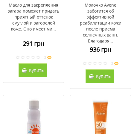
Avene для лица и тела
Масло для закрепления
Молочко Avene
200 мл
загара поможет придать
заботится об
приятный оттенок
эффективной
смуглой и загорелой
реабилитации кожи
коже. Оно имеет ми...
после приема
солнечных ванн.
Благодаря...
291 грн
936 грн
0
0
Купить
Купить