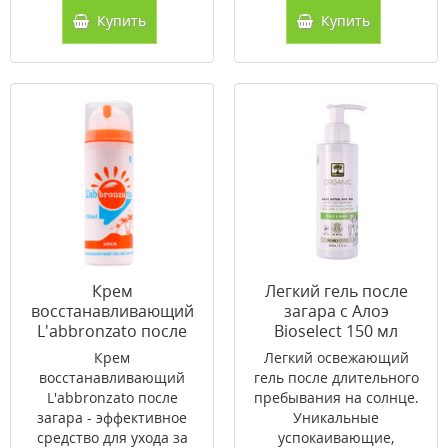
Купить
Купить
Крем
Легкий гель после
восстанавливающий
загара с Алоэ
L'abbronzato после
Bioselect 150 мл
загара 150 мл
Крем
Легкий освежающий
восстанавливающий
гель после длительного
L'abbronzato после
пребывания на солнце.
загара - эффективное
Уникальные
средство для ухода за
успокаивающие,