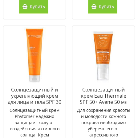
Купить
Купить
Солнцезащитный и
Солнцезащитный
укрепляющий крем
крем Eau Thermale
для лица и тела SPF 30
SPF 50+ Avene 50 мл
Phytomer 125 мл
Солнцезащитный крем
Для сохранения красоты
Phytomer надежно
и молодости кожного
защищает кожу от
покрова необходимо
воздействия активного
уберечь его от
солнца. Крем
агрессивного