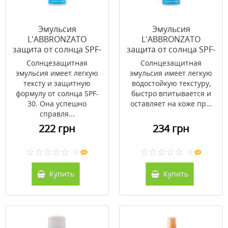
Эмульсия
Эмульсия
L'ABBRONZATO
L'ABBRONZATO
защита от солнца SPF-
защита от солнца SPF-
30 200 мл
50 200 мл
Солнцезащитная
Солнцезащитная
эмульсия имеет легкую
эмульсия имеет легкую
тексту и защитную
водостойкую текстуру,
формулу от солнца SPF-
быстро впитывается и
30. Она успешно
оставляет на коже пр...
справля...
222 грн
234 грн
0
0
Купить
Купить