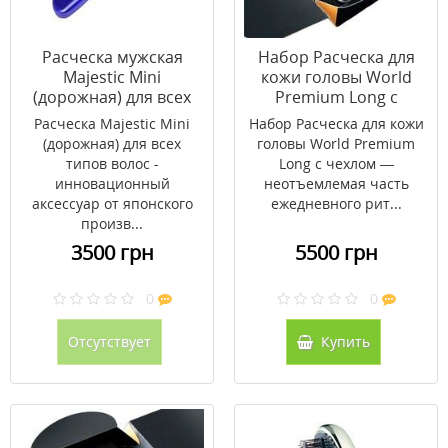
Расческа мужская
Набор Расческа для
Majestic Mini
кожи головы World
(дорожная) для всех
Premium Long с
типов волос
чехлом (шампань
Расческа Majestic Mini
Набор Расческа для кожи
золото)
(дорожная) для всех
головы World Premium
типов волос -
Long с чехлом —
инновационный
неотъемлемая часть
аксессуар от японского
ежедневного рит...
произв...
3500 грн
5500 грн
0
0
Отсутствует
Купить