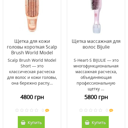
Щетка для кожи
Щетка массажная для
головы короткая Scalp
волос Bijulie
Brush World Model
Розовое золото (без
Scalp Brush World Model
S-Heart-S BIJULIE — это
упаковки)
Short — это
многофункциональная
классическая расческа
массажная расческа,
для волос и кожи головы,
объединяющая
она бережно распу...
профессиональную
щетку ...
4800 грн
5800 грн
0
0
Купить
Купить