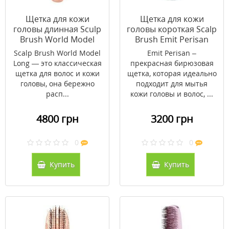
Щетка для кожи
Щетка для кожи
головы длинная Sculp
головы короткая Scalp
Brush World Model
Brush Emit Perisan
Розовое золото (без
(голубая)
Scalp Brush World Model
Emit Perisan –
упаковки)
Long — это классическая
прекрасная бирюзовая
щетка для волос и кожи
щетка, которая идеально
головы, она бережно
подходит для мытья
расп...
кожи головы и волос, ...
4800 грн
3200 грн
0
0
Купить
Купить