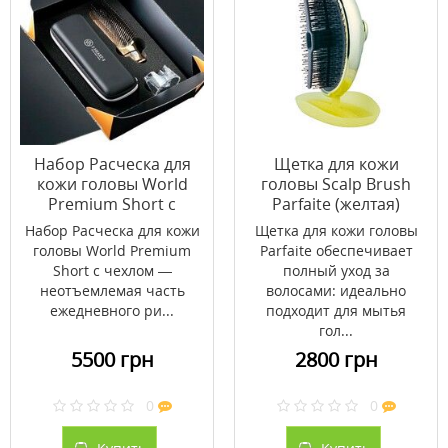
Набор Расческа для
Щетка для кожи
кожи головы World
головы Scalp Brush
Premium Short с
Parfaite (желтая)
чехлом (золото
Набор Расческа для кожи
Щетка для кожи головы
шампань)
головы World Premium
Parfaite обеспечивает
Short с чехлом —
полный уход за
неотъемлемая часть
волосами: идеально
ежедневного ри...
подходит для мытья
гол...
5500 грн
2800 грн
0
0