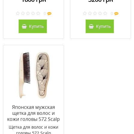
0
0
Купить
Купить
Японская мужская
щетка для волос и
кожи головы 572 Scalp
Shampoo Brush
Щетка для волос и кожи
Nouveau
головы 572 Scalp