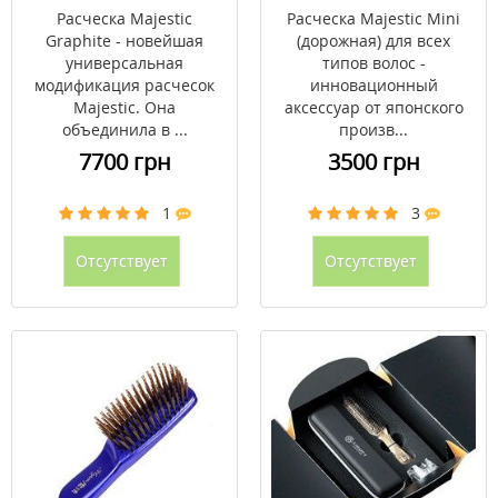
всех типов волос
Расческа Majestic
Расческа Majestic Mini
Graphite - новейшая
(дорожная) для всех
универсальная
типов волос -
модификация расчесок
инновационный
Majestic. Она
аксессуар от японского
объединила в ...
произв...
7700 грн
3500 грн
1
3
Отсутствует
Отсутствует