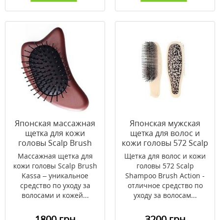
Японская массажная
Японская мужская
щетка для кожи
щетка для волос и
головы Scalp Brush
кожи головы 572 Scalp
Kassa Wooden
Shampoo Brush Action
Массажная щетка для
Щетка для волос и кожи
кожи головы Scalp Brush
головы 572 Scalp
Kassa – уникальное
Shampoo Brush Action -
средство по уходу за
отличное средство по
волосами и кожей...
уходу за волосам...
1800 грн
3200 грн