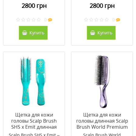
2800 грн
2800 грн
0
0
Купить
Купить
Щетка для кожи
Щетка для кожи
головы Scalp Brush
головы длинная Scalp
SHS x Emit длинная
Brush World Premium
(голубая)
Long фиолетовая (без
Scalp Brush SHS x Emit –
Scalp Brush World