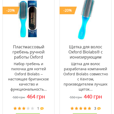
-20%
-20%
Пластмассовый
Щетка для волос
гребень ручной
Oxford Biolabs® с
работы Oxford
ионизирующим
Biolabs® в наборе с
эффектом
Набор гребень и
Щетка для волос
пилочкой для ногтей
пилочка для ногтей
разработана компанией
Oxford Biolabs –
Oxford Biolabs совместно
настоящее британское
с Кентом,
качество и
производителем лучших
функциональность...
щеток...
464 грн
440 грн
580 грн
550 грн
1
3