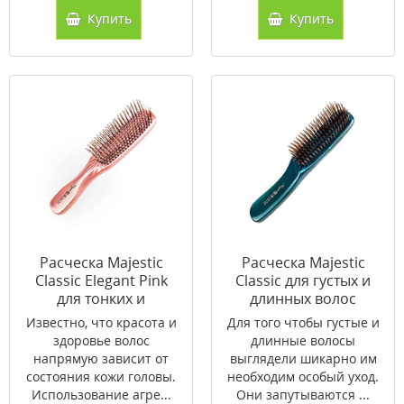
Купить
Купить
Расческа Majestic
Расческа Majestic
Classic Elegant Pink
Classic для густых и
для тонких и
длинных волос
ослабленных волос
Известно, что красота и
Для того чтобы густые и
здоровье волос
длинные волосы
напрямую зависит от
выглядели шикарно им
состояния кожи головы.
необходим особый уход.
Использование агре...
Они запутываются ...