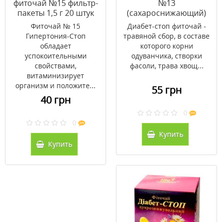
фиточай №15 фильтр-
№13
пакеты 1,5 г 20 штук
(сахароснижающий)
50 г
Фиточай № 15
Диабет-стоп фиточай -
Гипертония-Стоп
травяной сбор, в составе
обладает
которого корни
успокоительными
одуванчика, створки
свойствами,
фасоли, трава хвощ...
витаминизирует
организм и положите...
55 грн
40 грн
0
0
Купить
Купить