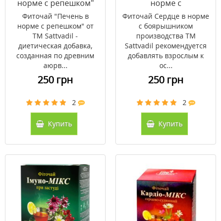
норме с репешком"
норме с
ТМ Sattvadil 20
боярышником ТМ
Фиточай "Печень в
Фиточай Сердце в норме
фильтр-пакетов по 3 г
Sattvadil 20 фильтр-
норме с репешком" от
с боярышником
пакетов по 3 г
ТМ Sattvadil -
производства ТМ
диетическая добавка,
Sattvadil рекомендуется
созданная по древним
добавлять взрослым к
аюрв...
ос...
250 грн
250 грн
2
2
Купить
Купить