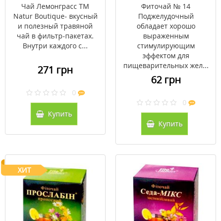
пакеты №20
штук
Чай Лемонграсс ТМ
Фиточай № 14
Natur Boutique- вкусный
Поджелудочный
и полезный травяной
обладает хорошо
чай в фильтр-пакетах.
выраженным
Внутри каждого с...
стимулирующим
эффектом для
пищеварительных жел...
271 грн
62 грн
0
0
Купить
Купить
ХИТ