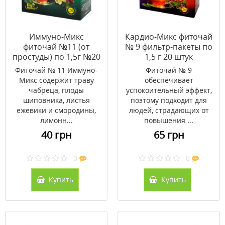
Иммуно-Микс
Кардио-Микс фиточай
фиточай №11 (от
№ 9 фильтр-пакеты по
простуды) по 1,5г №20
1,5 г 20 штук
Фиточай № 11 Иммуно-
Фиточай № 9
Микс содержит траву
обеспечивает
чабреца, плоды
успокоительный эффект,
шиповника, листья
поэтому подходит для
ежевики и смородины,
людей, страдающих от
лимонн...
повышения ...
40 грн
65 грн
0
0
Купить
Купить