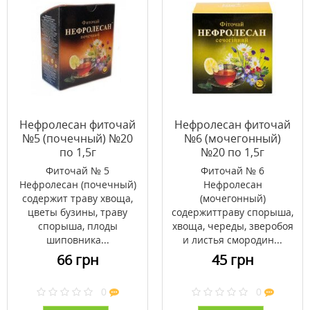
Нефролесан фиточай
Нефролесан фиточай
№5 (почечный) №20
№6 (мочегонный)
по 1,5г
№20 по 1,5г
Фиточай № 5
Фиточай № 6
Нефролесан (почечный)
Нефролесан
содержит траву хвоща,
(мочегонный)
цветы бузины, траву
содержиттраву спорыша,
спорыша, плоды
хвоща, череды, зверобоя
шиповника...
и листья смородин...
66 грн
45 грн
0
0