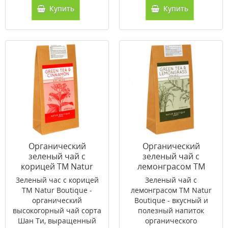
Купить
Купить
Органический
Органический
зеленый чай с
зеленый чай с
корицей ТМ Natur
лемонграсом ТМ
Boutiquе 50 г
Natur Boutiquе 50 г
Зеленый час с корицей
Зеленый чай с
ТМ Natur Boutiquе -
лемонграсом ТМ Natur
органический
Boutiquе - вкусный и
высокогорный чай сорта
полезный напиток
Шан Ти, выращенный
органического