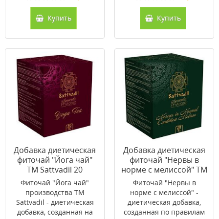
Купить
Купить
Добавка диетическая
Добавка диетическая
фиточай "Йога чай"
фиточай "Нервы в
ТМ Sattvadil 20
норме с мелиссой" ТМ
фильтр-пакетов по 3 г
Sattvadil 20 фильтр-
Фиточай "Йога чай"
Фиточай "Нервы в
пакетов по 3 г
производства ТМ
норме с мелиссой" -
Sattvadil - диетическая
диетическая добавка,
добавка, созданная на
созданная по правилам