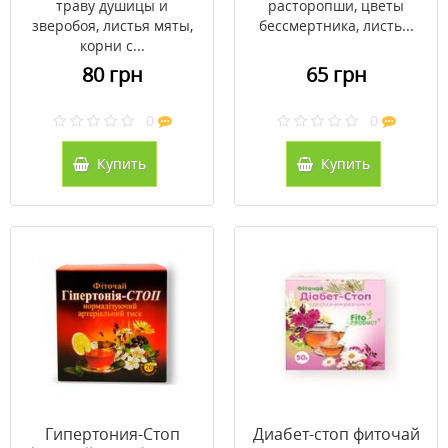
траву душицы и
расторопши, цветы
зверобоя, листья мяты,
бессмертника, листь...
корни с...
80 грн
65 грн
0
0
Купить
Купить
Гипертония-Стоп
Диабет-стоп фиточай