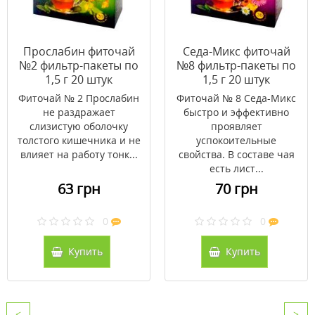
Прослабин фиточай
Седа-Микс фиточай
№2 фильтр-пакеты по
№8 фильтр-пакеты по
1,5 г 20 штук
1,5 г 20 штук
Фиточай № 2 Прослабин
Фиточай № 8 Седа-Микс
не раздражает
быстро и эффективно
слизистую оболочку
проявляет
толстого кишечника и не
успокоительные
влияет на работу тонк...
свойства. В составе чая
есть лист...
63 грн
70 грн
0
0
Купить
Купить
<
>