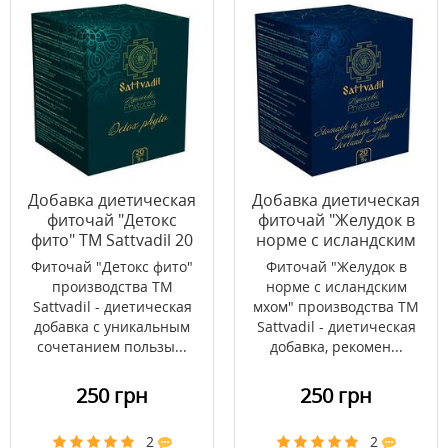
Добавка диетическая
Добавка диетическая
фиточай "Детокс
фиточай "Желудок в
фито" ТМ Sattvadil 20
норме с исландским
фильтр-пакетов по 3 г
мхом" ТМ Sattvadil 20
Фиточай "Детокс фито"
Фиточай "Желудок в
фильтр-пакетов по 3 г
производства ТМ
норме с исландским
Sattvadil - диетическая
мхом" производства ТМ
добавка с уникальным
Sattvadil - диетическая
сочетанием пользы...
добавка, рекомен...
250 грн
250 грн
2
2