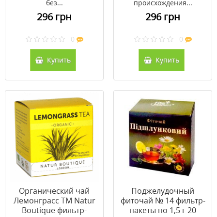
без...
происхождения...
296 грн
296 грн
0
0
Купить
Купить
Органический чай
Поджелудочный
Лемонграсс ТМ Natur
фиточай № 14 фильтр-
Boutiquе фильтр-
пакеты по 1,5 г 20