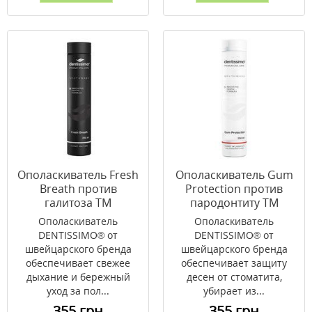
Ополаскиватель Fresh
Ополаскиватель Gum
Breath против
Protection против
галитоза ТМ
пародонтиту ТМ
Dentissimo 250 мл
Dentissimo 250 мл
Ополаскиватель
Ополаскиватель
DENTISSIMO® от
DENTISSIMO® от
швейцарского бренда
швейцарского бренда
обеспечивает свежее
обеспечивает защиту
дыхание и бережный
десен от стоматита,
уход за пол...
убирает из...
355 грн
355 грн