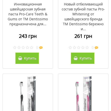
Инновационная
Новый отбеливающий
швейцарская зубная
состав зубной пасты Pro-
паста Pro-Care Teeth &
Whitening от
Gums от ТМ Dentissimo
швейцарского бренда
предназначена для...
ТМ Dentissimo бережно
и...
243 грн
261 грн
0
0
Купить
Купить