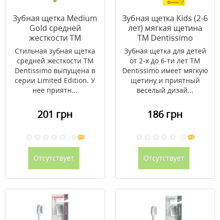
Зубная щeтка Medium
Зубная щетка Kids (2-6
Gold средней
лет) мягкая щетина
жесткости ТМ
ТМ Dentissimo
Dentissimo
Стильная зубная щетка
Зубная щетка для детей
средней жесткости ТМ
от 2-х до 6-ти лет ТМ
Dentissimo выпущена в
Dentissimo имеет мягкую
серии Limited Edition. У
щетину и приятный
нее приятн...
веселый дизай...
201 грн
186 грн
0
0
Отсутствует
Отсутствует