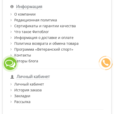
полостью рта предназначенную деткам от 2-х лет. Она
Информация
представлена в различной цветовой гамме как для
мальчиков, так и для девочек.
О компании
Купить продукцию ТМ Dentissimo по самой лучшей цене с
Редакционная политика
доставкой по Киеву и Украине и получить бесплатную
Сертификаты и гарантии качества
консультацию провизора Вы можете в нашем интернет-
Что такое Фитоблог
магазине "Фитомаркет".
Информация о доставке и оплате
Политика возврата и обмена товара
Программа «Ветеранский спорт»
Контакты
Авторы блога
Личный кабинет
Личный кабинет
История заказа
Закладки
Рассылка