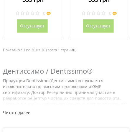
0
0
Отсутствует
Отсутствует
Показано с 1 по 20 из 20 (всего 1 страниц)
Дентиссимо / Dentissimo®
Продукция Dentissimo (Дентиссимо) выпускается
исключительно по высоким технологиям и GMP
сертификату. Доктор Регер лично принимал участие в
разработке рецептур чистящих средств для полости рта.
Сегодня в линейку известного бренда входят препараты для
чистки зубов с различным оздоровительным действием.
Читать далее
Бренд Dentissimo основан на сочетании биологически
активных натуральных ингредиентов и биомиметических
технологий. Дентиссимо выпускает продукцию для ухода за