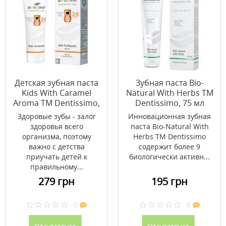
Детская зубная паста
Зубная паста Bio-
Kids With Caramel
Natural With Herbs ТМ
Aroma ТМ Dentissimo,
Dentissimo, 75 мл
50 мл
Здоровые зубы - залог
Инновационная зубная
здоровья всего
паста Bio-Natural With
организма, поэтому
Herbs ТМ Dentissimo
важно с детства
содержит более 9
приучать детей к
биологически активн...
правильному...
279 грн
195 грн
0
0