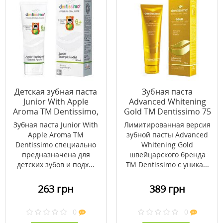
Детская зубная паста
Зубная паста
Junior With Apple
Advanced Whitening
Aroma ТМ Dentissimo,
Gold ТМ Dentissimo 75
50 мл
мл
Зубная паста Junior With
Лимитированная версия
Apple Aroma ТМ
зубной пасты Advanced
Dentissimo специально
Whitening Gold
предназначена для
швейцарского бренда
детских зубов и подх...
ТМ Dentissimo с уника...
263 грн
389 грн
0
0