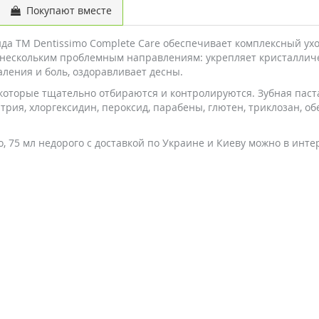
Покупают вместе
а ТМ Dentissimo Complete Care обеспечивает комплексный ухо
 нескольким проблемным направлениям: укрепляет кристалличес
аления и боль, оздоравливает десны.
которые тщательно отбираются и контролируются. Зубная паста
трия, хлоргексидин, пероксид, парабены, глютен, триклозан, 
o, 75 мл недорого с доставкой по Украине и Киеву можно в инт