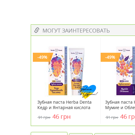
МОГУТ ЗАИНТЕРЕСОВАТЬ
-49%
-49%
Зубная паста Herba Denta
Зубная паста 
Кедр и Янтарная кислота
Мумие и Обле
100 г
46 грн
46 г
91 грн
91 грн