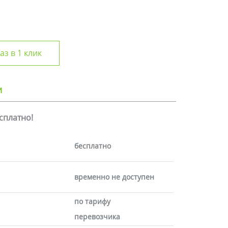
аз в 1 клик
и
есплатно!
бесплатно
временно не доступен
по тарифу
перевозчика