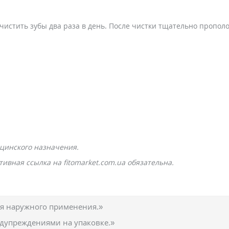
истить зубы два раза в день. После чистки тщательно прополос
цинского назначения.
ивная ссылка на fitomarket.com.ua обязательна.
ля наружного применения.»
едупреждениями на упаковке.»