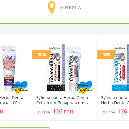
УКРПОЧТА
-50%
-50%
Herba Denta
Зубная паста Herba Denta
Зубная паста
пиха 100 г
Colostrum Полярная ночь
Herba Denta 
100 г
Полярный лед
рн
126 грн
126
251 грн
251 грн