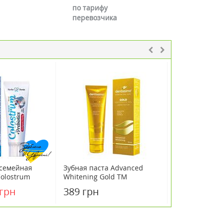
по тарифу
перевозчика
 семейная
Зубная паста Advanced
Зубная паста 
Colostrum
Whitening Gold ТМ
Whitening Bl
 100 г
Dentissimo 75 мл
Dentissimo, 7
 грн
389 грн
389 грн