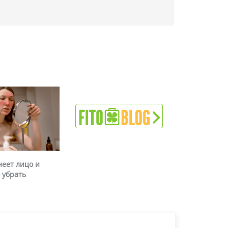
неет лицо и
 убрать