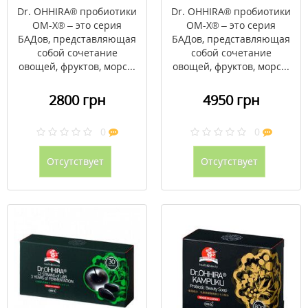
30 капсул
60 капсул
Dr. OHHIRA® пробиотики
Dr. OHHIRA® пробиотики
OM-X® – это серия
OM-X® – это серия
БАДов, представляющая
БАДов, представляющая
собой сочетание
собой сочетание
овощей, фруктов, морс...
овощей, фруктов, морс...
2800 грн
4950 грн
0
0
Отсутствует
Отсутствует