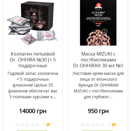
Коллаген питьевой
Маска MIZUKI с
Dr. OHHIRA №30 (+ 5
постбиотиками
подарочных
Dr.OHHIRA® 30 мл №1
флаконов)
Годовой запас коллагена
Листовая крем-маска для
+ 5 подарочных
лица от японского
флаконов! Целых 35
бренда Dr.OHHIRA®
флаконов обеспечат вас
MIZUKI с постбиотиками
3 полными курсами к...
для глубоког...
14000 грн
950 грн
0
0