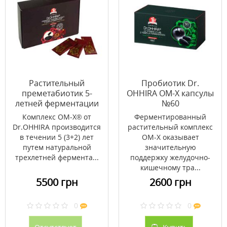
Растительный
Пробиотик Dr.
преметабиотик 5-
OHHIRA OM-X капсулы
летней ферментации
№60
ОМ-Х® от Dr.OHHIRA®
Комплекс OM-X® от
Ферментированный
30 саше
Dr.OHHIRА производится
растительный комплекс
в течении 5 (3+2) лет
ОМ-Х оказывает
путем натуральной
значительную
трехлетней фермента...
поддержку желудочно-
кишечному тра...
5500 грн
2600 грн
0
0