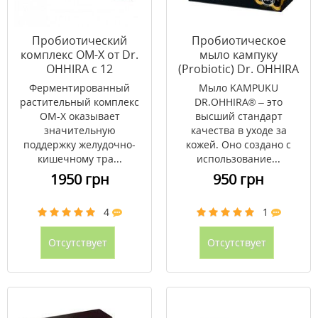
Пробиотический
Пробиотическое
комплекс ОМ-Х от Dr.
мыло кампуку
OHHIRA с 12
(Probiotic) Dr. OHHIRA
штаммами
80 г
Ферментированный
Мыло KAMPUKU
молочнокислых
растительный комплекс
DR.OHHIRA® – это
бактерий №30
ОМ-Х оказывает
высший стандарт
значительную
качества в уходе за
поддержку желудочно-
кожей. Оно создано с
кишечному тра...
использование...
1950 грн
950 грн
4
1
Отсутствует
Отсутствует