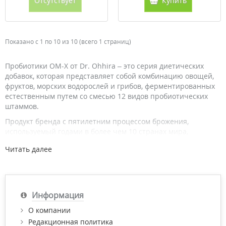
Отсутствует
Купить
Показано с 1 по 10 из 10 (всего 1 страниц)
Пробиотики OM-X от Dr. Ohhira – это серия диетических
добавок, которая представляет собой комбинацию овощей,
фруктов, морских водорослей и грибов, ферментированных
естественным путем со смесью 12 видов пробиотических
штаммов.
Продукт бренда с пятилетним процессом брожения,
используемый годами в более чем 10 странах мира,
является лучшим продуктом в этой серии.
Читать далее
Ингредиенты, используемые для брожения, на 100% состоят
из растительного материала, собранного в Японии. Этот
ферментированный экстракт содержит сбалансированные
питательные вещества, необходимые для поддержания
Информация
здоровья, такие как аминокислоты, витамины, минералы,
пищевые волокна, олигосахариды и органические кислоты.
О компании
Эта серия продуктов не содержит ГМО, гипоаллергенна, не
Редакционная политика