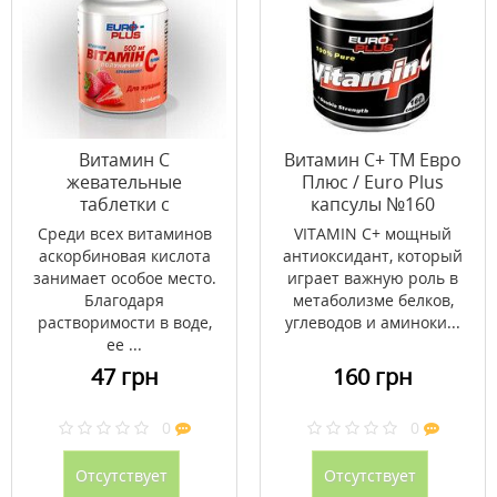
Витамин С
Витамин С+ ТМ Евро
жевательные
Плюс / Euro Plus
таблетки с
капсулы №160
клубничным вкусом
Среди всех витаминов
VITAMIN С+ мощный
500 мг N50
аскорбиновая кислота
антиоксидант, который
занимает особое место.
играет важную роль в
Благодаря
метаболизме белков,
растворимости в воде,
углеводов и аминоки...
ее ...
47 грн
160 грн
0
0
Отсутствует
Отсутствует