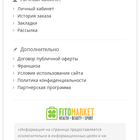
вдохновляют компанию на дальнейшее развитие и
Личный кабинет
увеличение ассортимента. Продукция изготавливается из
История заказа
натурального импортного (немецкого, американского) и
украинского сырья высокого качества.
Закладки
Рассылка
Потребителями их продукции являются как начинающие
спортсмены – любители, ведущие активный образ жизни,
так и спортсмены – профессионалы высокого уровня.
Дополнительно
Купить продукцию Евро Плюс по самой выгодной цене с
Договор публичной оферты
доставкой по Киеву и Украине Вы можете в нашем
Франшиза
интернет-магазине "Фитомаркет".
Условия использования сайта
Желаем Вам приятных покупок!
Политика конфиденциальности
Партнёрская программа
«Информация на странице предоставляется
исключительно в информационных целях и не