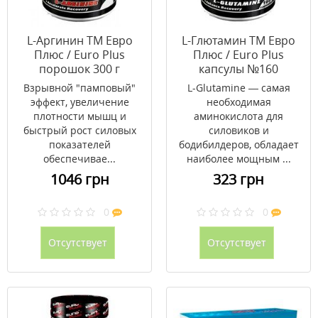
L-Аргинин ТМ Евро
L-Глютамин ТМ Евро
Плюс / Euro Plus
Плюс / Euro Plus
порошок 300 г
капсулы №160
Взрывной "памповый"
L-Glutamine — самая
эффект, увеличение
необходимая
плотности мышц и
аминокислота для
быстрый рост силовых
силовиков и
показателей
бодибилдеров, обладает
обеспечивае...
наиболее мощным ...
1046 грн
323 грн
0
0
Отсутствует
Отсутствует