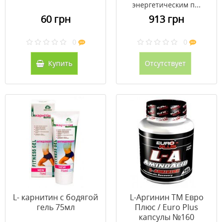
энергетическим п...
60 грн
913 грн
0
0
Купить
Отсутствует
L- карнитин с бодягой
L-Аргинин ТМ Евро
гель 75мл
Плюс / Euro Plus
капсулы №160