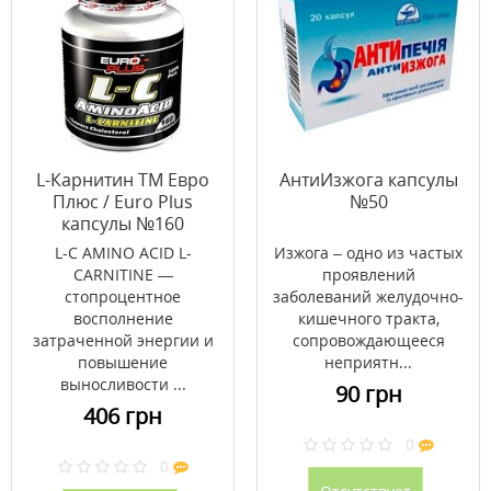
L-Карнитин ТМ Евро
АнтиИзжога капсулы
Плюс / Euro Plus
№50
капсулы №160
L-C AMINO ACID L-
Изжога – одно из частых
CARNITINE —
проявлений
стопроцентное
заболеваний желудочно-
восполнение
кишечного тракта,
затраченной энергии и
сопровождающееся
повышение
неприятн...
выносливости ...
90 грн
406 грн
0
0