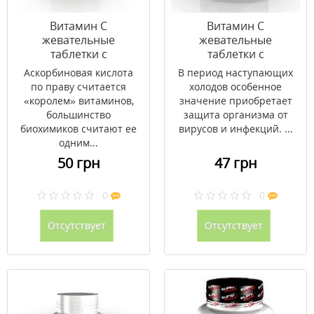
Витамин С
Витамин С
жевательные
жевательные
таблетки с
таблетки с
ананасовым вкусом
апельсиновым вкусом
Аскорбиновая кислота
В период наступающих
500 мг N50
500 мг №50
по праву считается
холодов особенное
«королем» витаминов,
значение приобретает
большинство
защита организма от
биохимиков считают ее
вирусов и инфекций. ...
одним...
50 грн
47 грн
0
0
Отсутствует
Отсутствует