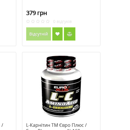
379 грн
0
відгуків
Відсутній
 /
L-Карнітин ТМ Євро Плюс /