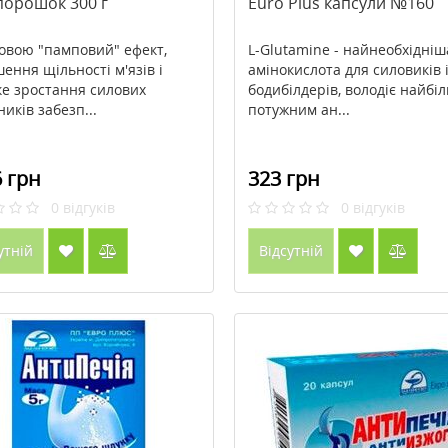
порошок 300 г
Euro Plus капсули №160
овою "памповий" ефект,
L-Glutamine - найнеобхідніш
шення щільності м'язів і
амінокислота для силовиків 
е зростання силових
бодибілдерів, володіє найбі
иків забезп...
потужним ан...
 грн
323 грн
0
відгуків
0
відгуків
утній
Відсутній