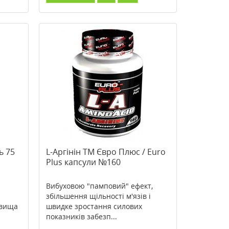
ь 75
L-Аргінін ТМ Євро Плюс / Euro
Plus капсули №160
Вибуховою "памповий" ефект,
збільшення щільності м'язів і
явища
швидке зростання силових
показників забезп...