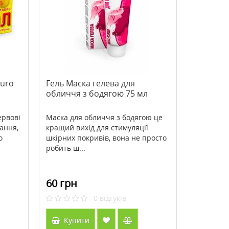
>Антивікова нічна маска для
>Маска-плівка для облич
обличчя Babor HSR Lifting
Maison очищуюча роже
Overnight Mask 50 мл
пудрою перлів 10 г
3947 грн
46 грн
4934 грн
58 грн
Euro
Гель Маска гелева для
обличчя з бодягою 75 мл
Купити
Купити
ервові
Маска для обличчя з бодягою це
ання,
кращий вихід для стимуляції
о
шкірних покривів, вона не просто
робить ш...
60 грн
0
відгуків
Купити