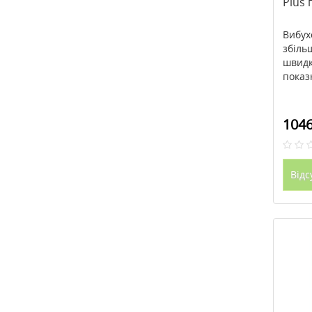
Plus 
Вибух
збіль
швидк
показн
1046
Відс