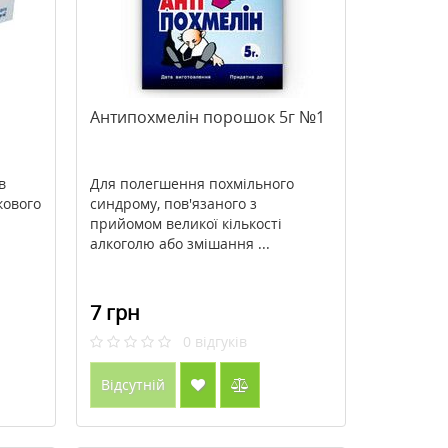
Антипохмелін порошок 5г №1
в
Для полегшення похмільного
кового
синдрому, пов'язаного з
прийомом великої кількості
алкоголю або змішання ...
7 грн
0
відгуків
Відсутній