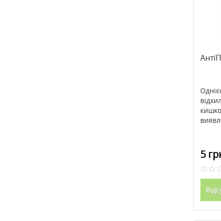
Анті
Одніє
відхи
кишко
виявля
5 гр
Відс