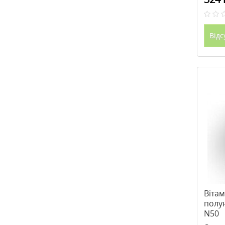
Відс
Вітам
полу
N50