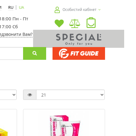
|
И
RU
UA
Особистий кабінет
 18:00 Пн - Пт
 17:00 Сб
едзвонити Вам?
-20%
-20%