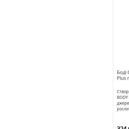
Боді 
Plus 
Створ
BODY 
джере
росли
324 