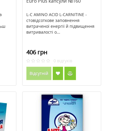
Euro Plus капсули №160
а
L-C AMINO ACID L-CARNITINE -
і
стовідсоткове заповнення
льш
витраченої енергії й підвищення
витривалості о...
406 грн
0
відгуків
Відсутній