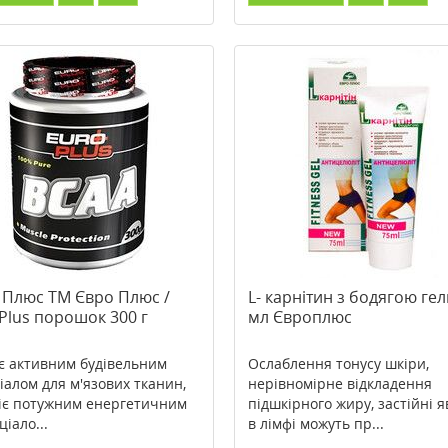
 Плюс ТМ Євро Плюс /
L- карнітин з бодягою гел
Plus порошок 300 г
мл Європлюс
є активним будівельним
Ослаблення тонусу шкіри,
іалом для м'язових тканин,
нерівномірне відкладення
іє потужним енергетичним
підшкірного жиру, застійні 
іало...
в лімфі можуть пр...