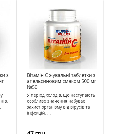
ки з
Вітамін С жувальні таблетки з
мг
апельсиновим смаком 500 мг
№50
ву
У період холодів, що наступають
нів,
особливе значення набуває
.
захист організму від вірусів та
інфекцій. ...
47 грн