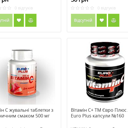
0
відгуків
0
відгуків
утній
Відсутній
ін С жувальні таблетки з
Вітамін С+ ТМ Євро Плюс 
ничним смаком 500 мг
Euro Plus капсули №160