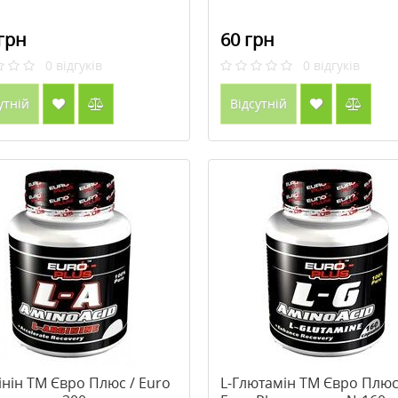
грн
60 грн
0
відгуків
0
відгуків
утній
Відсутній
інін ТМ Євро Плюс / Euro
L-Глютамін ТМ Євро Плюс