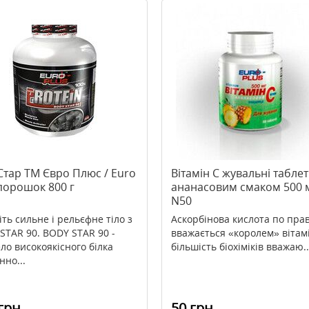
Стар ТМ Євро Плюс / Euro
Вітамін С жувальні таблет
порошок 800 г
ананасовим смаком 500 
N50
іть сильне і рельєфне тіло з
Аскорбінова кислота по пра
STAR 90. BODY STAR 90 -
вважається «королем» вітамі
ло високоякісного білка
більшість біохіміків вважаю..
нно...
грн
50 грн