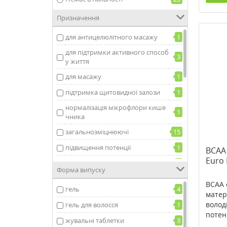
Призначення
для антицелюлітного масажу
1
для підтримки активного способ
3
у життя
для масажу
1
підтримка щитовидної залози
1
нормалізація мікрофлори кише
1
чника
загальнозміцнюючі
15
підвищення потенції
1
BCAA
Euro 
при алкогольної залежності
1
Форма випуску
при кашлі
1
BCAA 
гель
4
підтримка опорно-рухової систе
матер
2
ми
волод
гель для волосся
1
потенц
при проблемах горла
1
жувальні таблетки
3