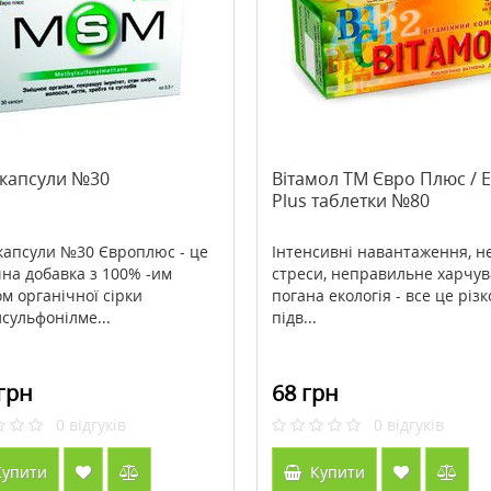
ipoic Acid (Ліпоєва
>Зволожуюча сироватка Doctor
 300 мг 60 таблеток ТМ
Babor Hydro Filler Serum 30 мл
йф / Country Life
869 грн
3034 грн
3792 грн
капсули №30
Вітамол ТМ Євро Плюс / 
Plus таблетки №80
ити
Купити
апсули №30 Європлюс - це
Інтенсивні навантаження, н
чна добавка з 100% -им
стреси, неправильне харчув
ом органічної сірки
погана екологія - все це різк
лсульфонілме...
підв...
грн
68 грн
0
відгуків
0
відгуків
упити
Купити