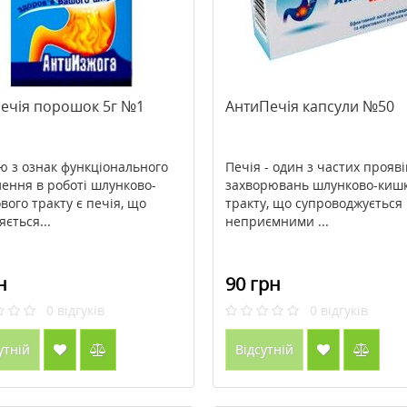
Печія порошок 5г №1
АнтиПечія капсули №50
ю з ознак функціонального
Печія - один з частих прояві
лення в роботі шлунково-
захворювань шлунково-киш
вого тракту є печія, що
тракту, що супроводжується
ється...
неприємними ...
н
90 грн
0
відгуків
0
відгуків
утній
Відсутній