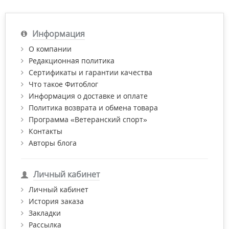
могут дышать, в их организме накапливаются жидкости и
газы, поэтому они гибнут.
Информация
Не стесняйтесь поговорить с ребенком об этой проблеме,
чтобы быстро и эффективно избавиться от навязчивых
О компании
вредителей. После обработки проблемных участков
Редакционная политика
специальным средством, вы забудете, что у вас были вши.
Сертификаты и гарантии качества
Что такое Фитоблог
Купить продукцию ХедРинг по самой лучшей цене с
доставкой по Киеву и Украине и получить бесплатную
Информация о доставке и оплате
консультацию провизора Вы можете в нашем интернет-
Политика возврата и обмена товара
магазине "Фитомаркет".
Программа «Ветеранский спорт»
Контакты
Авторы блога
Личный кабинет
Личный кабинет
История заказа
Закладки
Рассылка