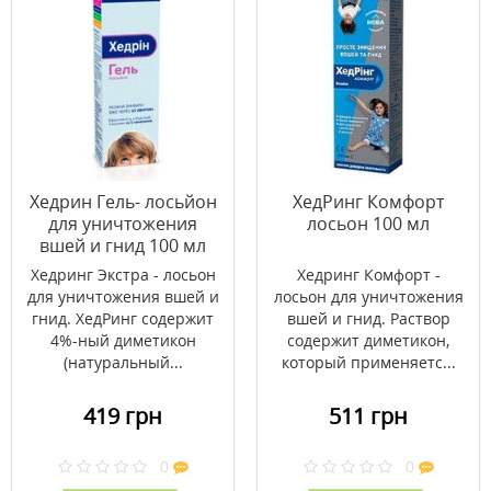
Хедрин Гель- лосьйон
ХедРинг Комфорт
для уничтожения
лосьон 100 мл
вшей и гнид 100 мл
Хедринг Экстра - лосьон
Хедринг Комфорт -
для уничтожения вшей и
лосьон для уничтожения
гнид. ХедРинг содержит
вшей и гнид. Раствор
4%-ный диметикон
содержит диметикон,
(натуральный...
который применяетс...
419 грн
511 грн
0
0