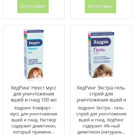
Отсутствует
Отсутствует
ХедРинг Некст мусс
ХедРинг Экстра гель-
для уничтожения
спрей для
вшей и гнид 100 мл
уничтожения вшей и
гнид 60 мл
Хедринг Комфорт -
Хедринг Экстра - гель-
мусс для уничтожения
спрей для уничтожения
вшей и гнид. Раствор
вшей и гнид. ХедРинг
содержит диметикон,
содержит 4%-ный
который применя...
диметикон (натураль...