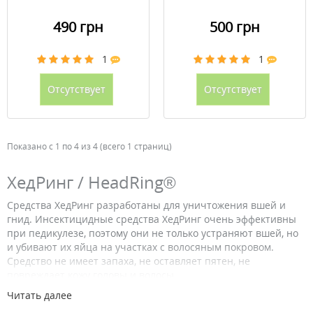
490 грн
500 грн
1
1
Отсутствует
Отсутствует
Показано с 1 по 4 из 4 (всего 1 страниц)
ХедРинг / HeadRing®
Средства ХедРинг разработаны для уничтожения вшей и
гнид. Инсектицидные средства ХедРинг очень эффективны
при педикулезе, поэтому они не только устраняют вшей, но
и убивают их яйца на участках с волосяным покровом.
Средство не имеет запаха, не оставляет пятен, не
повреждает кожу головы и волосы.
Читать далее
Вши, на жизнедеятельность которых повлияло средство, не