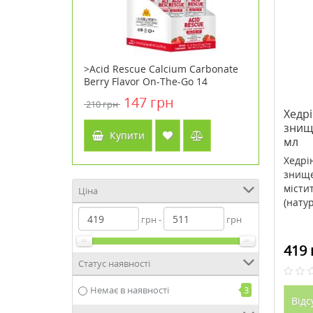
аска для
>Acid Rescue Calcium Carbonate
>Babor B
fting
Berry Flavor On-The-Go 14
Soul&Roo
л
жувальних таблеток ТМ Кантрі
н
147 грн
210 грн
3009 грн
Лайф / Country Life
Хедрі
знищ
Купити
Куп
мл
Хедрі
знище
місти
Ціна
(натур
грн -
грн
419 
Статус наявності
Немає в наявності
3
Відс