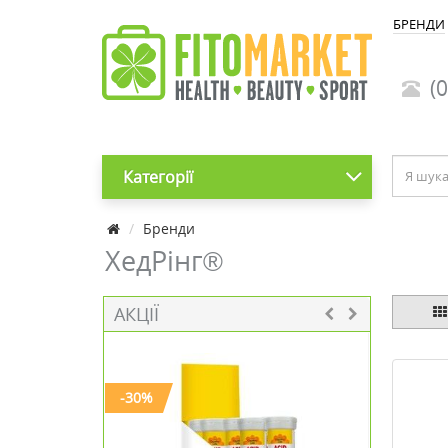
БРЕНДИ
(0
Категорії
Бренди
ХедРінг®
АКЦІЇ
-30%
-20%