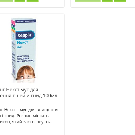
нг Некст мус для
ення вшей и гнид 100мл
нг Некст - мус для знищення
 і гнид. Розчин містить
икон, який застосовуєть...