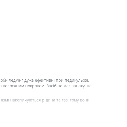
оби ХедРінг дуже ефективні при педикульозі,
з волосяним покровом. Засіб не має запаху, не
анізмі накопичуються рідина та газ, тому вони
ктивно позбутися від нав'язливих шкідників.
 у вас були воші.