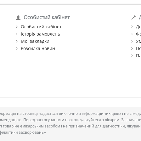
продукцію ХедРінг за найкращою ціною з доставкою по Києву т
ра Ви можете в нашому інтернет-магазині "Фітомаркет".
Особистий кабінет
Особистий кабінет
До
Історія замовлень
Ф
Мої закладки
Ум
Розсилка новин
По
П
формація на сторінці надається виключно в інформаційних цілях і не є ме
омендацією. Перед застосуванням проконсультуйтеся з лікарем. Зазначен
ті товар не є лікарським засобом і не призначений для діагностики, лікува
філактики захворювань»