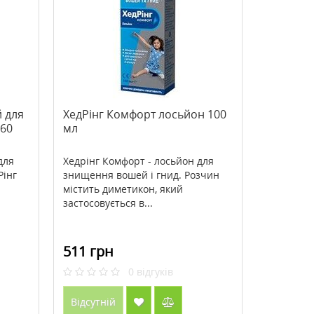
>Маска-плівка для обличчя Petite
>Крем для обличчя Bio
Maison очищуюча рожева з
(Біовен) проти зморщок
пудрою перлів 10 г
зволожувальний нічний
46 грн
274 грн
58 грн
343 грн
й для
ХедРінг Комфорт лосьйон 100
 60
мл
Купити
Купити
для
Хедрінг Комфорт - лосьйон для
Рінг
знищення вошей і гнид. Розчин
містить диметикон, який
застосовується в...
511 грн
0
відгуків
Відсутній