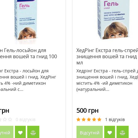
ody Grounding
>Cholarest (Холарест) Metagenics
m Fragrance 220 мл
60 таблеток
2407 грн
1793 грн
2988 грн
н Гель-лосьйон для
ХедРінг Екстра гель-спре
ення вошей та гнид 100
знищення вошей та гнид
ити
Купити
мл
нг Екстра - лосьйон для
Хедрінг Екстра - гель-спрей 
ння вошей і гнид. ХедРінг
знищення вошей і гнид. Хед
ть 4% -ний диметикон
містить 4% -ий диметикон
альний с...
(натуральний...
грн
500 грн
0
відгуків
1
відгуків
утній
Відсутній