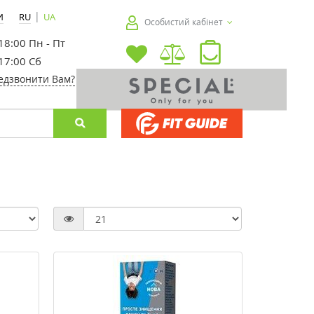
|
И
RU
UA
Особистий кабінет
 18:00 Пн - Пт
 17:00 Сб
едзвонити Вам?
-20%
-20%