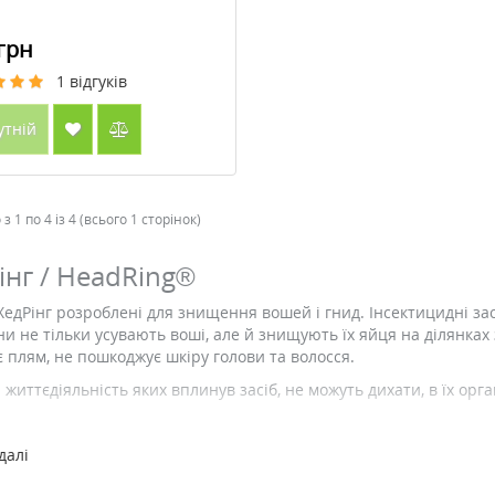
грн
1
відгуків
утній
з 1 по 4 із 4 (всього 1 сторінок)
інг / HeadRing®
ХедРінг розроблені для знищення вошей і гнид. Інсектицидні зас
ни не тільки усувають воші, але й знищують їх яйця на ділянках 
 плям, не пошкоджує шкіру голови та волосся.
а життєдіяльність яких вплинув засіб, не можуть дихати, в їх орг
мтеся поговорити з дитиною про цю проблему, щоб швидко й ефе
далі
бробки проблемних ділянок спеціальним засобом, ви забудете, що