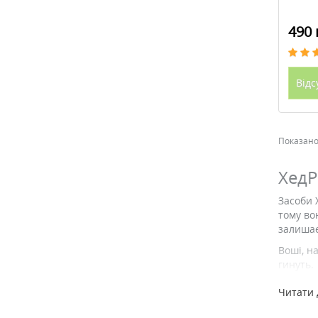
490 
Відс
Показано 
ХедР
Засоби 
тому во
залишає
Воші, н
гинуть.
Не соро
Читати 
Після о