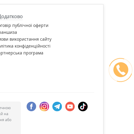
а Україні й отримати безкоштовну консультацію
Додатково
говір публічної оферти
раншиза
ови використання сайту
літика конфіденційності
артнерська програма
дичною
ий на
ння або