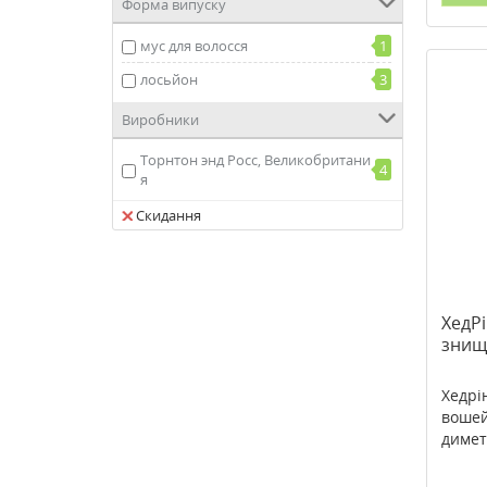
Форма випуску
мус для волосся
1
лосьйон
3
Виробники
Торнтон энд Росс, Великобритани
4
я
Скидання
ХедРі
знищ
Хедрі
вошей
димет