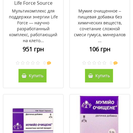
Life Force Source
Naturals 120 капсул
Мультикомплекс для
Мумие очищенное –
поддержки энергии Life
пищевая добавка без
Force — научно
химических веществ,
разработанный
сочетание сложной
комплекс, работающий
смеси гумуса, минералов
на клето...
...
951 грн
106 грн
0
0
Купить
Купить