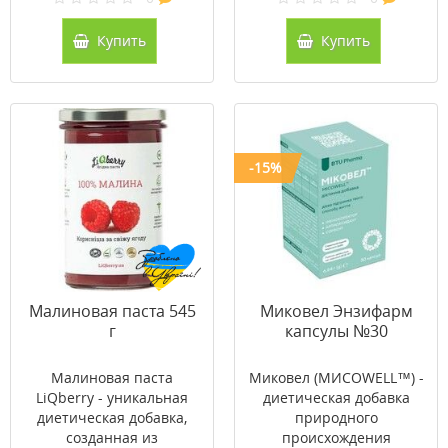
Купить
Купить
-15%
Малиновая паста 545
Миковел Энзифарм
г
капсулы №30
Малиновая паста
Миковел (МИСОWELL™) -
LiQberry - уникальная
диетическая добавка
диетическая добавка,
природного
созданная из
происхождения