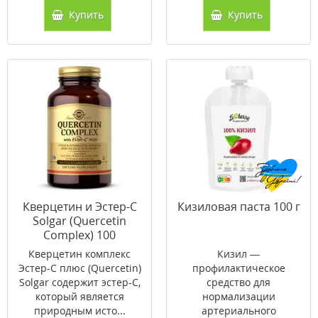
Купить
Купить
Кверцетин и Эстер-С
Кизиловая паста 100 г
Solgar (Quercetin
Complex) 100
растительных капсул
Кверцетин комплекс
Кизил —
Эстер-C плюс (Quercetin)
профилактическое
Solgar содержит эстер-C,
средство для
который является
нормализации
природным исто...
артериального