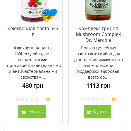
Клюквенная паста 545
Комплекс грибов
г
Mushroom Complex
Dr. Mercola
ферментированный
Клюквенная паста
Польза целебных
90 капсул
LiQberry обладает
азиатских грибов для
выраженными
укрепления иммунитета
противовоспалительными
и комплексной
и антибактериальными
поддержки здоровья
свойствам...
всего ор...
430 грн
1113 грн
0
0
Купить
Купить