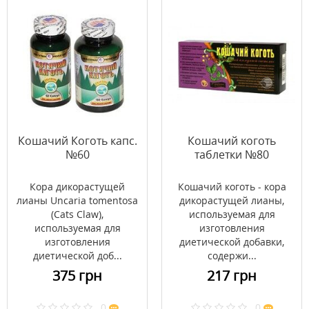
Кошачий Коготь капс.
Кошачий коготь
№60
таблетки №80
Кора дикорастущей
Кошачий коготь - кора
лианы Uncaria tomentosa
дикорастущей лианы,
(Cats Claw),
используемая для
используемая для
изготовления
изготовления
диетической добавки,
диетической доб...
содержи...
375 грн
217 грн
0
0