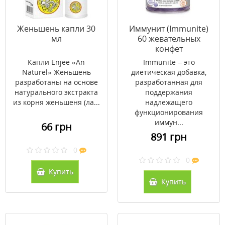
Женьшень капли 30
Иммунит (Immunite)
мл
60 жевательных
конфет
Капли Enjee «An
Immunite – это
Naturel» Женьшень
диетическая добавка,
разработаны на основе
разработанная для
натурального экстракта
поддержания
из корня женьшеня (ла...
надлежащего
функционирования
иммун...
66 грн
891 грн
0
0
Купить
Купить