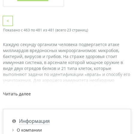
<
Показано с 463 по 481 из 481 (всего 23 страниц)
Каждую секунду организм человека подвергается атаке
миллиардов вредоносных микроорганизмов: микробов,
бактерий, вирусов и грибов. На страже здоровья стоит
иммунная система, в арсенале которой мощное оружие в
виде двух отрядов белков и 21 типа клеток, которые
выполняют задачи по идентификации «врага» и способу его
уничтожения. Для хорошего иммунитета необходимо
употребление пищи, стимулирующей выработку таких
клеток, ослаблению способствует неправильный образ
Читать далее
жизни, стрессы, чрезмерные нагрузки, частые переезды,
плохая экология.
Фагоциты и лимфоциты – боевой
отряд иммунной системы
Информация
Защита человека держится на миллионах белых кровяных
О компании