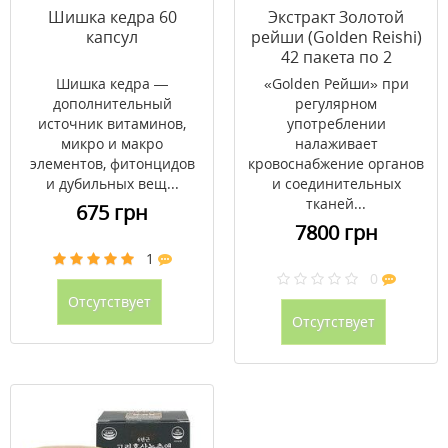
Шишка кедра 60
Экстракт Золотой
капсул
рейши (Golden Reishi)
42 пакета по 2
таблетки
Шишка кедра —
«Golden Рейши» при
дополнительный
регулярном
источник витаминов,
употреблении
микро и макро
налаживает
элементов, фитонцидов
кровоснабжение органов
и дубильных вещ...
и соединительных
тканей...
675 грн
7800 грн
1
0
Отсутствует
Отсутствует