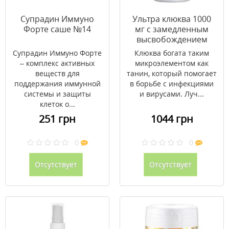
Супрадин Иммуно
Ультра клюква 1000
Форте саше №14
мг с замедленным
высвобождением
Ultra Cranberry
Супрадин Иммуно Форте
Клюква богата таким
Natures Plus 120
– комплекс активных
микроэлементом как
таблеток
веществ для
танин, который помогает
поддержания иммунной
в борьбе с инфекциями
системы и защиты
и вирусами. Луч...
клеток о...
251 грн
1044 грн
0
0
Отсутствует
Отсутствует