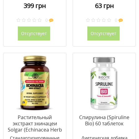
399 грн
63 грн
0
0
Отсутствует
Отсутствует
Растительный
Спирулина (Spiruline
экстракт эхинацеи
Bio) 60 таблеток
Solgar (Echinacea Herb
Extract) 60 вег капсул
Стандартизированные
Диетическая добавка