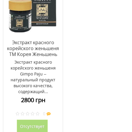
Экстракт красного
корейского женьшеня
ТМ Корея Женьшень
Корпорейшин/Korea
Экстракт красного
Gimpo Paju 120 г
корейского женьшеня
Gimpo Paju –
натуральный продукт
высокого качества,
содержащий...
2800 грн
0
Отсутствует