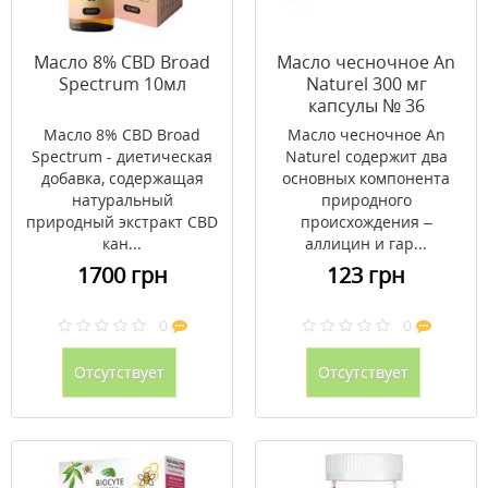
Масло 8% СBD Broad
Масло чесночное An
Spectrum 10мл
Naturel 300 мг
капсулы № 36
Масло 8% СBD Broad
Масло чесночное An
Spectrum - диетическая
Naturel содержит два
добавка, содержащая
основных компонента
натуральный
природного
природный экстракт СBD
происхождения –
кан...
аллицин и гар...
1700 грн
123 грн
0
0
Отсутствует
Отсутствует