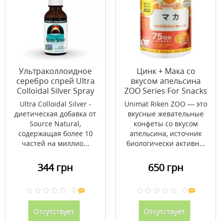
Ультраколлоидное
Цинк + Мака со
серебро спрей Ultra
вкусом апельсина
Colloidal Silver Spray
ZOO Series For Snacks
Source Naturals 29,57
Maca Unimat Riken 150
Ultra Colloidal Silver -
Unimat Riken ZOO — это
мл
таблеток
диетическая добавка от
вкусные жевательные
Source Natural,
конфеты со вкусом
содержащая более 10
апельсина, источник
частей на миллио...
биологически активн...
344 грн
650 грн
0
0
Отсутствует
Отсутствует