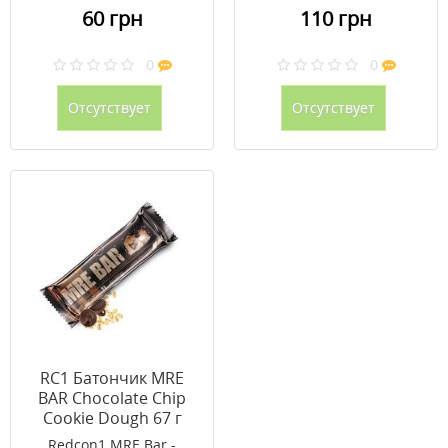
60 грн
110 грн
0
0
Отсутствует
Отсутствует
RC1 Батончик MRE
BAR Chocolate Chip
Cookie Dough 67 г
(1/12)
Redcon1 MRE Bar -