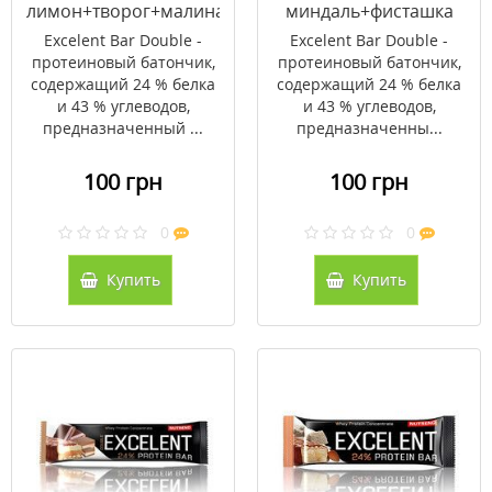
лимон+творог+малина
миндаль+фисташка
с клюквой ТМ Нутренд
ТМ Нутренд / Nutrend
Excelent Bar Double -
Excelent Bar Double -
/ Nutrend 85г
85г
протеиновый батончик,
протеиновый батончик,
содержащий 24 % белка
содержащий 24 % белка
и 43 % углеводов,
и 43 % углеводов,
предназначенный ...
предназначенны...
100 грн
100 грн
0
0
Купить
Купить