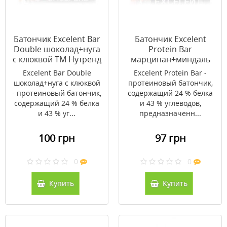
Батончик Excelent Bar
Батончик Excelent
Double шоколад+нуга
Protein Bar
с клюквой ТМ Нутренд
марципан+миндаль
/ Nutrend 85г
ТМ Нутренд / Nutrend
Excelent Bar Double
Excelent Protein Bar -
85г
шоколад+нуга с клюквой
протеиновый батончик,
- протеиновый батончик,
содержащий 24 % белка
содержащий 24 % белка
и 43 % углеводов,
и 43 % уг...
предназначенн...
100 грн
97 грн
0
0
Купить
Купить