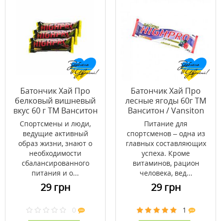
Батончик Хай Про
Батончик Хай Про
белковый вишневый
лесные ягоды 60г ТМ
вкус 60 г ТМ Ванситон
Ванситон / Vansiton
/ Vansiton
Спортсмены и люди,
Питание для
ведущие активный
спортсменов – одна из
образ жизни, знают о
главных составляющих
необходимости
успеха. Кроме
сбалансированного
витаминов, рацион
питания и о...
человека, вед...
29 грн
29 грн
0
1