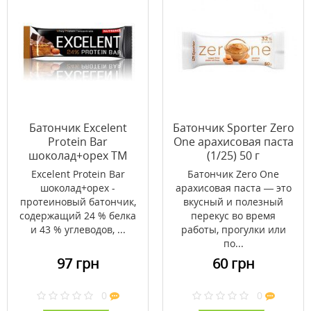
Батончик Excelent
Батончик Sporter Zero
Protein Bar
One арахисовая паста
шоколад+орех ТМ
(1/25) 50 г
Нутренд / Nutrend 85г
Excelent Protein Bar
Батончик Zero One
шоколад+орех -
арахисовая паста — это
протеиновый батончик,
вкусный и полезный
содержащий 24 % белка
перекус во время
и 43 % углеводов, ...
работы, прогулки или
по...
97 грн
60 грн
0
0