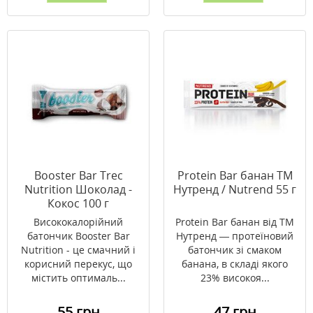
Booster Bar Trec
Protein Bar банан ТМ
Nutrition Шоколад -
Нутренд / Nutrend 55 г
Кокос 100 г
Висококалорійний
Protein Bar банан від ТМ
батончик Booster Bar
Нутренд — протеїновий
Nutrition - це смачний і
батончик зі смаком
корисний перекус, що
банана, в складі якого
містить оптималь...
23% високоя...
55 грн
47 грн