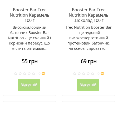
Booster Bar Trec
Booster Bar Trec
Nutrition Карамель
Nutrition Карамель
100 г
Шоколад 100 г
Висококалорійний
Trec Nutrition Booster Bar
батончик Booster Bar
- це чудовий
Nutrition - це смачний і
високоенергетичний
корисний перекус, що
протеїновий батончик,
містить оптималь...
на основі сироватко...
55 грн
69 грн
0
0
Відсутній
Відсутній