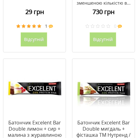
зменшеною кількістю в...
29 грн
730 грн
1
0
Відсутній
Відсутній
Батончик Excelent Bar
Батончик Excelent Bar
Double лимон + сир +
Double мигдаль +
малина з журавлиною
фісташка ТМ Нутренд /