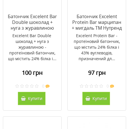
Батончик Excelent Bar
Батончик Excelent
Double шоколад +
Protein Bar марципан
нуга з журавлиною
+ мигдаль ТМ Нутренд
ТМ Нутренд / Nutrend
/ Nutrend 85г
Excelent Bar Double
Excelent Protein Bar -
85г
шоколад + нуга з
протеїновий батончик,
журавлиною -
що містить 24% білка і
протеїновий батончик,
43% вуглеводів,
що містить 24% білка і...
призначений дл...
100 грн
97 грн
0
0
Купити
Купити