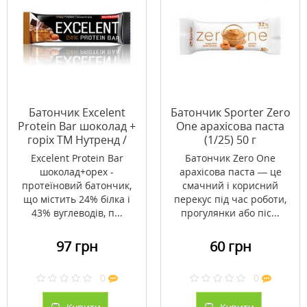
Батончик Excelent
Батончик Sporter Zero
Protein Bar шоколад +
One арахісова паста
горіх ТМ Нутренд /
(1/25) 50 г
Nutrend 85г
Excelent Protein Bar
Батончик Zero One
шоколад+орех -
арахісова паста — це
протеїновий батончик,
смачний і корисний
що містить 24% білка і
перекус під час роботи,
43% вуглеводів, п...
прогулянки або піс...
97 грн
60 грн
0
0