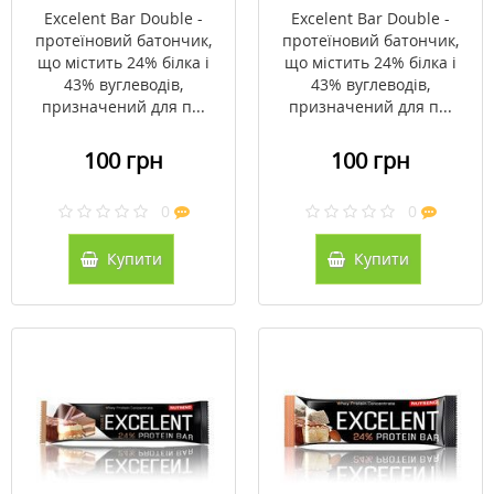
ТМ Нутренд / Nutrend
Nutrend 85г
Excelent Bar Double -
Excelent Bar Double -
85г
протеїновий батончик,
протеїновий батончик,
що містить 24% білка і
що містить 24% білка і
43% вуглеводів,
43% вуглеводів,
призначений для п...
призначений для п...
100 грн
100 грн
0
0
Купити
Купити