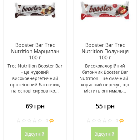
Booster Bar Trec
Booster Bar Trec
Nutrition Марципан
Nutrition Полуниця
100 г
100 г
Trec Nutrition Booster Bar
Висококалорійний
- це чудовий
батончик Booster Bar
високоенергетичний
Nutrition - це смачний і
протеїновий батончик,
корисний перекус, що
на основі сироватко...
містить оптималь...
69 грн
55 грн
0
0
Відсутній
Відсутній