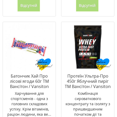
Відсутній
Відсутній
Батончик Хай Про
Протеїн Ультра-Про
лісові ягоди 60г ТМ
450г Яблучний пиріг
Вансітон / Vansiton
ТМ Вансітон / Vansiton
Харчування для
Комбінація
спортсменів - одна з
сироваткового
головних складових
концентрату та ізоляту з
успіху. Крім вітамінів,
пришвидшеним
раціон людини, яка ве...
початком дії та