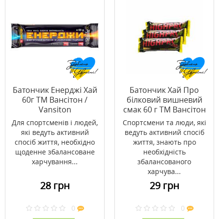
Батончик Енерджі Хай
Батончик Хай Про
60г ТМ Вансітон /
білковий вишневий
Vansiton
смак 60 г ТМ Вансітон
/ Vansiton
Для спортсменів і людей,
Спортсмени та люди, які
які ведуть активний
ведуть активний спосіб
спосіб життя, необхідно
життя, знають про
щоденне збалансоване
необхідність
харчування...
збалансованого
харчува...
28 грн
29 грн
0
0