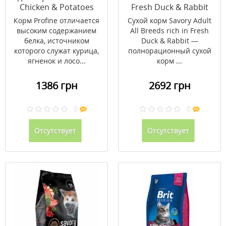
Chicken & Potatoes
Fresh Duck & Rabbit
15+2 кг
для собак всех пород
Корм Profine отличается
Сухой корм Savory Adult
12 кг
высоким содержанием
All Breeds rich in Fresh
белка, источником
Duck & Rabbit —
которого служат курица,
полнорационный сухой
ягненок и лосо...
корм ...
1386 грн
2692 грн
0
0
Отсутствует
Отсутствует