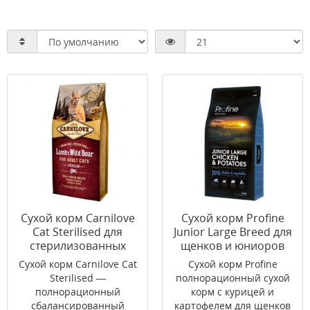
Сухой корм Carnilove
Сухой корм Profine
Cat Sterilised для
Junior Large Breed для
стерилизованных
щенков и юниоров
кошек ягненок, дикий
крупных пород с
Сухой корм Carnilove Cat
Сухой корм Profine
кабан 6 кг
курицей 15 кг
Sterilised —
полнорационный сухой
полнорационный
корм с курицей и
сбалансированный
картофелем для щенков