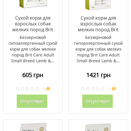
Сухой корм для
Сухой корм для
взрослых собак
взрослых собак
мелких пород Brit
мелких пород Brit
Care Adult Small Breed
Care Adult Small Breed
Беззерновой
Беззерновой
Lamb & Rice 3 кг
Lamb & Rice 7,5 кг
гипоаллергенный сухой
гипоаллергенный сухой
корм для собак мелких
корм для собак мелких
пород Brit Care Adult
пород Brit Care Adult
Small Breed Lamb &...
Small Breed Lamb &...
605 грн
1421 грн
0
0
Отсутствует
Отсутствует