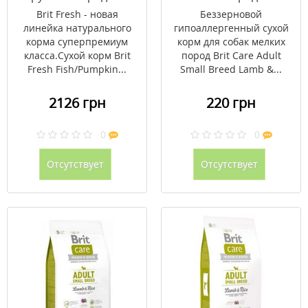
Fresh Fish/Pumpkin
Care Adult Small Breed
Brit Fresh - новая
Беззерновой
Adult Large 12 кг
Lamb & Rice 1 кг
линейка натурального
гипоаллергенный сухой
(рыба + тыква)
корма суперпремиум
корм для собак мелких
класса.Сухой корм Brit
пород Brit Care Adult
Fresh Fish/Pumpkin...
Small Breed Lamb &...
2126 грн
220 грн
0
0
Отсутствует
Отсутствует