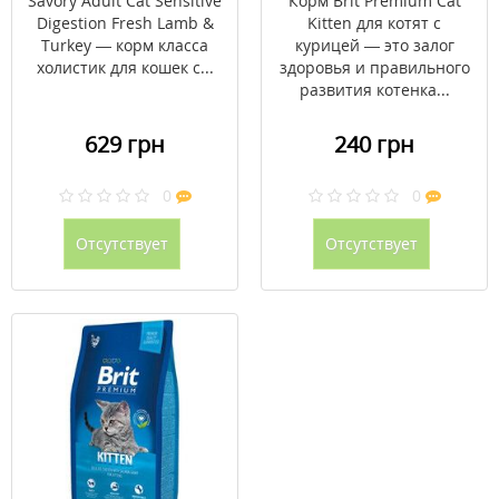
Savory Adult Cat Sensitive
Корм Brit Premium Cat
кг
Digestion Fresh Lamb &
Kitten для котят с
Turkey — корм класса
курицей ― это залог
холистик для кошек с...
здоровья и правильного
развития котенка...
629 грн
240 грн
0
0
Отсутствует
Отсутствует