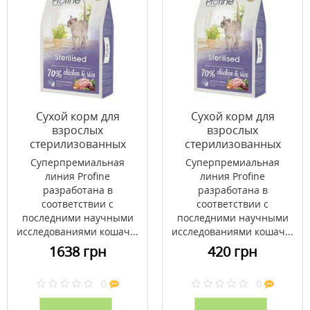
Сухой корм для
Сухой корм для
взрослых
взрослых
стерилизованных
стерилизованных
котов Profine Cat
котов Profine Cat
Суперпремиальная
Суперпремиальная
Sterilised с курицей и
Sterilised с курицей и
линия Profine
линия Profine
рисом 10 кг
рисом 2 кг
разработана в
разработана в
соответствии с
соответствии с
последними научными
последними научными
исследованиями кошач...
исследованиями кошач...
1638 грн
420 грн
0
0