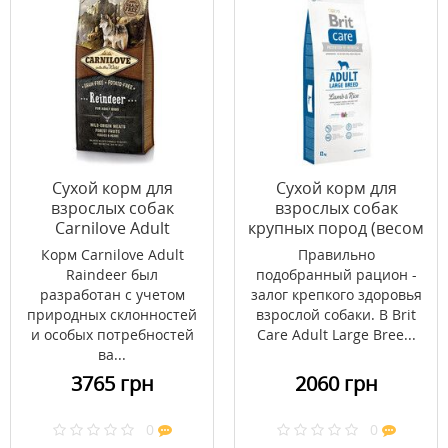
Сухой корм для
Сухой корм для
взрослых собак
взрослых собак
Carnilove Adult
крупных пород (весом
Reindeer 12 кг
от 25 кг) Brit Care
Корм Carnilove Adult
Правильно
Adult Large Breed
Raindeer был
подобранный рацион -
Lamb & Rice 12 кг
разработан с учетом
залог крепкого здоровья
(ягненок и рис)
природных склонностей
взрослой собаки. В Brit
и особых потребностей
Care Adult Large Bree...
ва...
3765 грн
2060 грн
0
0