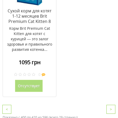
Сухой корм для котят
1-12 месяцев Brit
Premium Cat Kitten 8
кг
Корм Brit Premium Cat
Kitten для котят с
курицей ― это залог
здоровья и правильного
развития котенка...
1095 грн
0
Отсутствует
<
>
Показано с 400 по 420 из 596 (всего 29 страниц)