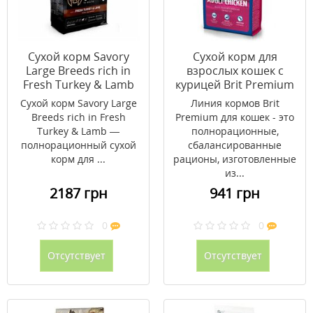
Сухой корм Savory
Сухой корм для
Large Breeds rich in
взрослых кошек с
Fresh Turkey & Lamb
курицей Brit Premium
для взрослых собак
Cat Adult Chicken 8 кг
Сухой корм Savory Large
Линия кормов Brit
крупных пород 12 кг
Breeds rich in Fresh
Premium для кошек - это
Turkey & Lamb —
полнорационные,
полнорационный сухой
сбалансированные
корм для ...
рационы, изготовленные
из...
2187 грн
941 грн
0
0
Отсутствует
Отсутствует