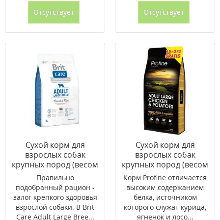
Отсутствует
Отсутствует
Сухой корм для
Сухой корм для
взрослых собак
взрослых собак
крупных пород (весом
крупных пород (весом
от 25 кг) Brit Care
от 25 кг) Profine Adult
Правильно
Корм Profine отличается
Adult Large Breed
Large Breed Chicken 15
подобранный рацион -
высоким содержанием
Lamb & Rice 3 кг
+ 2 кг (курица)
залог крепкого здоровья
белка, источником
(ягненок и рис)
взрослой собаки. В Brit
которого служат курица,
Care Adult Large Bree...
ягненок и лосо...