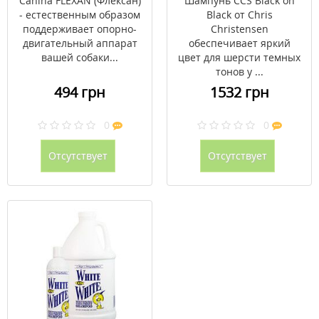
Canina FLEXAN (Флексан)
Шампунь CCS Black on
- естественным образом
Black от Chris
поддерживает опорно-
Christensen
двигательный аппарат
обеспечивает яркий
вашей собаки...
цвет для шерсти темных
тонов у ...
494 грн
1532 грн
0
0
Отсутствует
Отсутствует