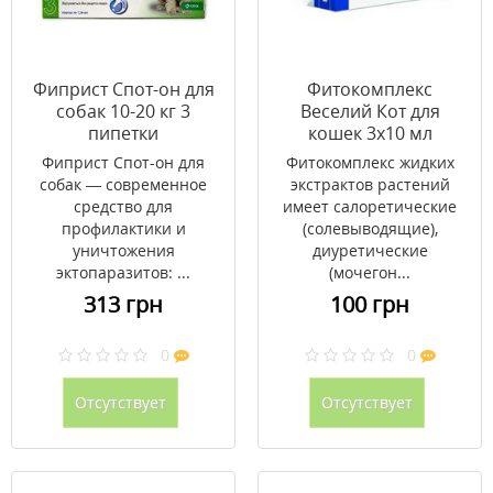
Фиприст Спот-он для
Фитокомплекс
собак 10-20 кг 3
Веселий Кот для
пипетки
кошек 3х10 мл
(инсектоакарицид)
Фиприст Спот-он для
Фитокомплекс жидких
собак — современное
экстрактов растений
средство для
имеет салоретические
профилактики и
(солевыводящие),
уничтожения
диуретические
эктопаразитов: ...
(мочегон...
313 грн
100 грн
0
0
Отсутствует
Отсутствует