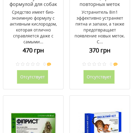
формулой для собак
повторных меток
спрей 8in1 946 мл
собак 8in1 спрей 710
Средство имеет био-
Устранитель 8in1
мл
энзимную формулу с
эффективно устраняет
активным кислородом,
пятна и запахи, а также
которая отлично
предотвращает
справляется даже с
появление новых меток.
самыми...
С...
470 грн
370 грн
0
0
Отсутствует
Отсутствует