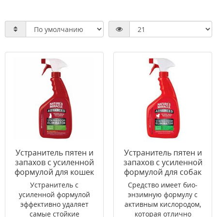
Устранитель пятен и
Устранитель пятен и
запахов с усиленной
запахов с усиленной
формулой для кошек
формулой для собак
спрей Лимон 8in1 946
8in1 473 мл
Устранитель с
Средство имеет био-
мл
усиленной формулой
энзимную формулу с
эффективно удаляет
активным кислородом,
самые стойкие
которая отлично