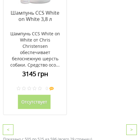
Шампунь CCS White
on White 3,8 л
Шампунь CCS White on
White от Chris
Christensen
обеспечивает
белоснежную шерсть
собаки. Средство осо...
3145 грн
0
Отсутствует
<
>
Показано с 505 по 525 из 596 (всего 29 страниц)