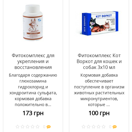
Фитокомплекс для
Фитокомплекс Кот
укрепления и
Воркот для кошек и
восстановления
собак 3х10 мл
суставов и связок для
Благодаря содержанию
Кормовая добавка
собак №100
глюкозамина
обеспечивает
гидрохлорид и
поступление в организм
хондроитина сульфата,
животных растительных
кормовая добавка
микронутриентов,
положительно в...
которые ...
173 грн
100 грн
0
0