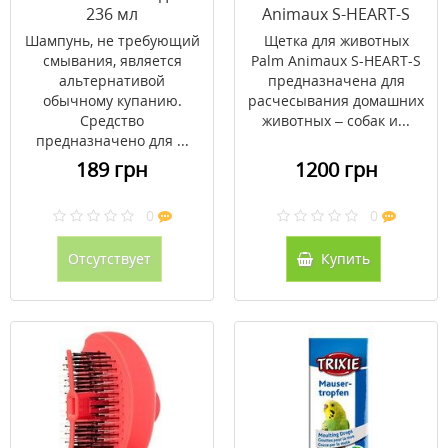
236 мл
Animaux S-HEART-S
(зеленая)
Шампунь, не требующий
Щетка для животных
смывания, является
Palm Animaux S-HEART-S
альтернативой
предназначена для
обычному купанию.
расчесывания домашних
Средство
животных – собак и...
предназначено для ...
189 грн
1200 грн
0
0
Отсутствует
Купить