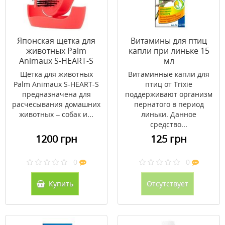
Японская щетка для
Витамины для птиц
животных Palm
капли при линьке 15
Animaux S-HEART-S
мл
(розовая)
Щетка для животных
Витаминные капли для
Palm Animaux S-HEART-S
птиц от Trixie
предназначена для
поддерживают организм
расчесывания домашних
пернатого в период
животных – собак и...
линьки. Данное
средство...
1200 грн
125 грн
0
0
Купить
Отсутствует