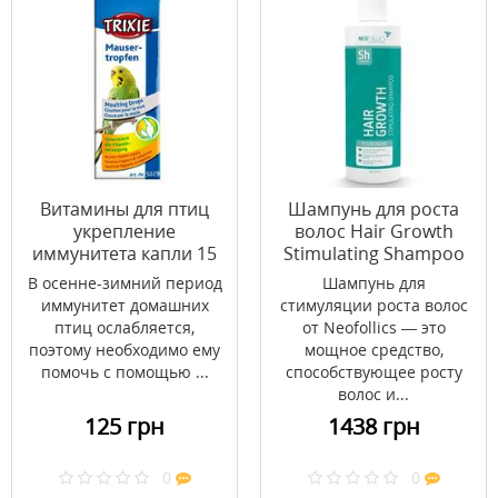
Витамины для птиц
Шампунь для роста
укрепление
волос Hair Growth
иммунитета капли 15
Stimulating Shampoo
мл
Neofollics 250 мл
В осенне-зимний период
Шампунь для
иммунитет домашних
стимуляции роста волос
птиц ослабляется,
от Neofollics — это
поэтому необходимо ему
мощное средство,
помочь с помощью ...
способствующее росту
волос и...
125 грн
1438 грн
0
0