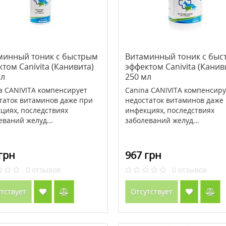
минный тоник с быстрым
Витаминный тоник с быс
том Canivita (Канивита)
эффектом Canivita (Канив
мл
250 мл
a CANIVITA компенсирует
Canina CANIVITA компенсиру
таток витаминов даже при
недостаток витаминов даже
циях, последствиях
инфекциях, последствиях
еваний желуд...
заболеваний желуд...
грн
967 грн
0
отзывов
0
отзывов
тствует
Отсутствует