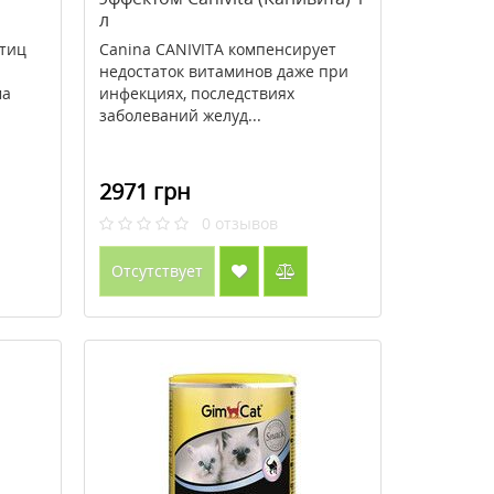
л
тиц
Canina CANIVITA компенсирует
недостаток витаминов даже при
ма
инфекциях, последствиях
заболеваний желуд...
2971 грн
0
отзывов
Отсутствует