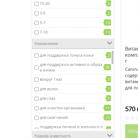
15-20
3
3-5
2
5-7
10
7-10
13
Назначение
Вита
компл
для поддержки тонуса кожи
2
г
для поддержки активного образ
35
Canina
а жизни
содер
вокруг глаз
3
витам
для п
для волос
1
для глаз
5
570 
для очистки организма
11
для смягчения
25
поддержка печени и желчного п
2
Отсу
узыря
Размер животного