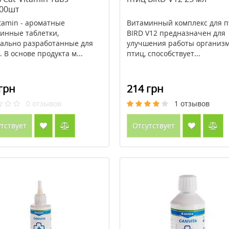
100шт
itamin - ароматные
Витаминный комплекс для п
инные таблетки,
BIRD V12 предназначен для
ально разработанные для
улучшения работы организ
. В основе продукта м...
птиц, способствует...
грн
214 грн
0
отзывов
1
отзывов
тствует
Отсутствует