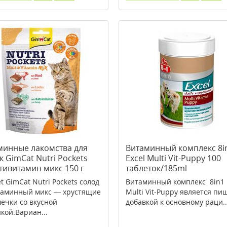
минные лакомства для
Витаминный комплекс 8i
 GimCat Nutri Pockets
Excel Multi Vit-Puppy 100
тивитамин микс 150 г
таблеток/185ml
t GimCat Nutri Pockets солод
Витаминный комплекс 8in1 
аминный микс — хрустящие
Multi Vit-Puppy является пи
ечки со вкусной
добавкой к основному раци..
кой.Вариан...