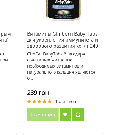
трым
Витамины Gimborn Baby-Tabs
ита)
для укрепления иммунитета и
здорового развития котят 240
таблеток
ет
GimCat BabyTabs благодаря
 при
сочетанию жизненно
необходимых витаминов и
натурального кальция являются
о...
239 грн
1
отзывов
Отсутствует