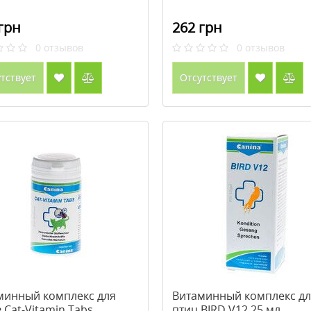
грн
262 грн
0
отзывов
0
отзывов
тствует
Отсутствует
минный комплекс для
Витаминный комплекс дл
 Cat-Vitamin Tabs
птиц BIRD V12 25 мл