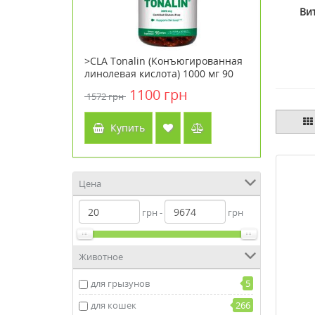
Ви
) Metagenics
>CLA Tonalin (Конъюгированная
> Увлаж
-сосудистой
линолевая кислота) 1000 мг 90
Doctor Ba
капсул ТМ Кантри Лайф / Country
30 мл
н
1100 грн
1572 грн
3792 грн
Life
Купить
Куп
Цена
грн -
грн
Животное
для грызунов
5
для кошек
266