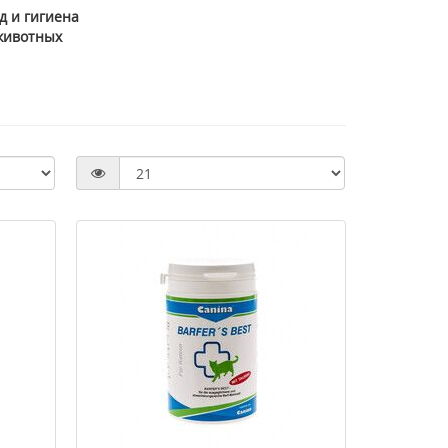
д и гигиена
животных
>DLPA (DL-фенилаланин) 1000 мг
> Антивозрастная ночн
60 капсул ТМ Кантри Лайф /
для лица Babor HSR Lift
Country Life
Overnight Mask 50 мл
1063 грн
3947 грн
1518 грн
4934 грн
Купить
Купить