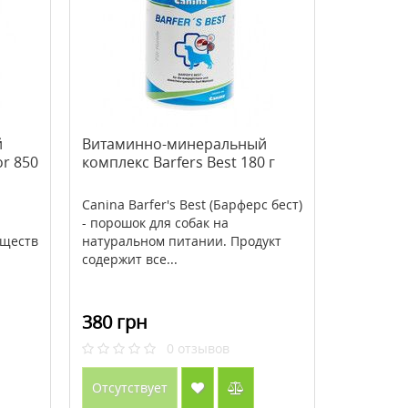
й
Витаминно-минеральный
or 850
комплекс Barfers Best 180 г
Canina Barfer's Best (Барферс бест)
- порошок для собак на
еществ
натуральном питании. Продукт
содержит все...
380 грн
0
отзывов
Отсутствует