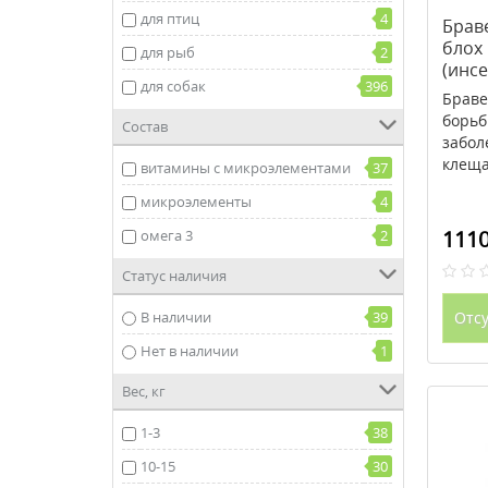
для птиц
4
Браве
блох
для рыб
2
(инс
для собак
396
Браве
борьб
Состав
забол
клеща
витамины с микроэлементами
37
микроэлементы
4
1110
омега 3
2
Статус наличия
В наличии
39
Отсу
Нет в наличии
1
Вес, кг
1-3
38
10-15
30