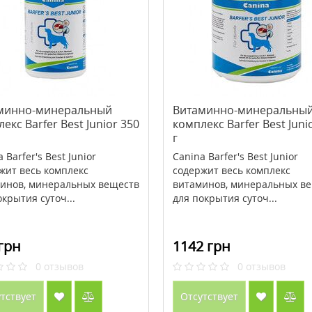
минно-минеральный
Витаминно-минеральны
екс Barfer Best Junior 350
комплекс Barfer Best Juni
г
 Barfer's Best Junior
Canina Barfer's Best Junior
жит весь комплекс
содержит весь комплекс
инов, минеральных веществ
витаминов, минеральных в
окрытия суточ...
для покрытия суточ...
грн
1142 грн
0
отзывов
0
отзывов
тствует
Отсутствует