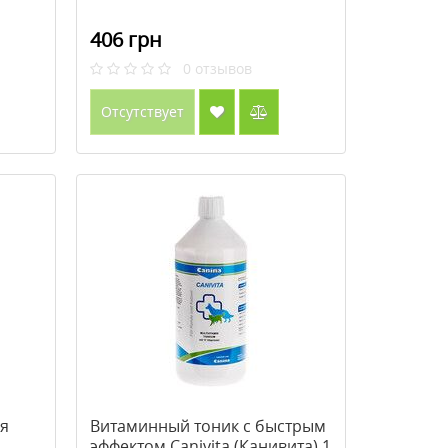
406 грн
0
отзывов
Отсутствует
я
Витаминный тоник с быстрым
эффектом Canivita (Канивита) 1