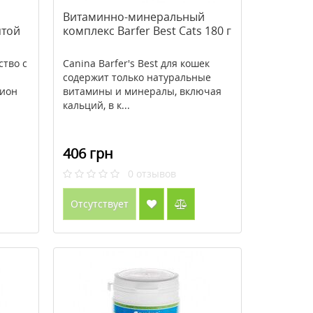
Витаминно-минеральный
ятой
комплекс Barfer Best Cats 180 г
тво с
Canina Barfer's Best для кошек
содержит только натуральные
цион
витамины и минералы, включая
кальций, в к...
406 грн
0
отзывов
Отсутствует