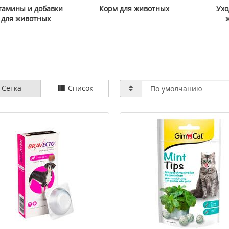
тамины и добавки
Корм для животных
Ухо
для животных
няющая сыворотка
>Cenitol® Metagenics (Ценитол)
bor Hydro Filler Serum
222 г
3034 грн
2518 грн
3357 грн
Сетка
Список
ить
Купить