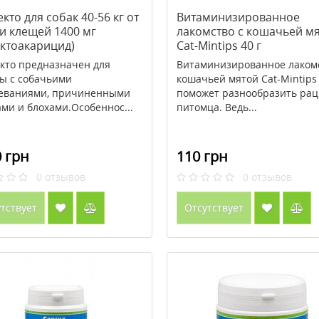
кто для собак 40-56 кг от
Витаминизированное
 и клещей 1400 мг
лакомство с кошачьей м
ектоакарицид)
Cat-Mintips 40 г
кто предназначен для
Витаминизированное лакомс
ы с собачьими
кошачьей мятой Cat-Mintips
еваниями, причиненными
поможет разнообразить ра
ми и блохами.Особеннос...
питомца. Ведь...
 грн
110 грн
0
отзывов
0
отзывов
тствует
Отсутствует