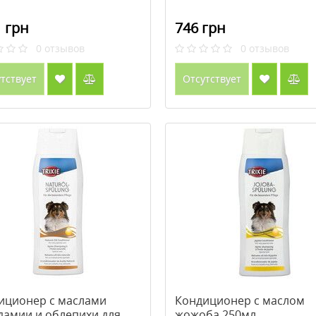
 грн
746 грн
0
отзывов
0
отзывов
тствует
Отсутствует
иционер с маслами
Кондиционер с маслом
дамии и облепихи для
жожоба 250мл