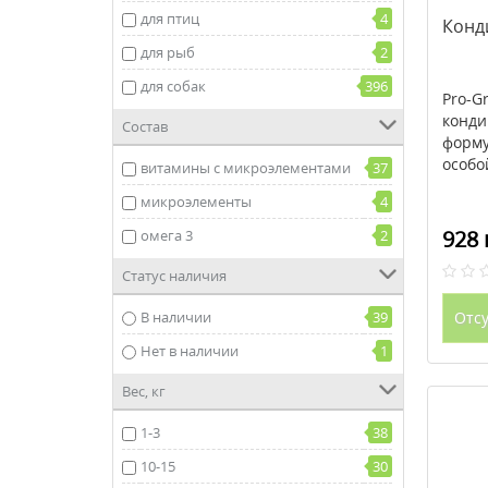
для птиц
4
Конд
для рыб
2
для собак
396
Pro-G
конди
Состав
форму
особо
витамины с микроэлементами
37
микроэлементы
4
928 
омега 3
2
Статус наличия
В наличии
39
Отсу
Нет в наличии
1
Вес, кг
1-3
38
10-15
30