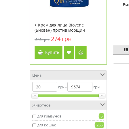
Ви
ing
> Крем для лица Biovene
> Увлаж
e 220 мл
(Биовен) против морщин
Doctor Ba
увлажняющий ночной 50 мл
30 мл
н
274 грн
343 грн
3792 грн
Купить
Куп
Цена
грн -
грн
Животное
для грызунов
5
для кошек
266