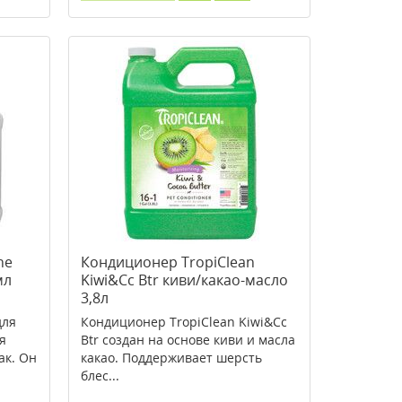
ne
Кондиционер TropiClean
мл
Kiwi&Cc Btr киви/какао-масло
3,8л
для
Кондиционер TropiClean Kiwi&Cc
я
Btr создан на основе киви и масла
ак. Он
какао. Поддерживает шерсть
блес...