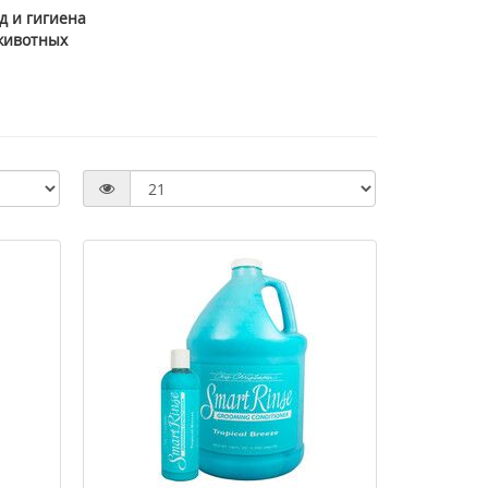
д и гигиена
животных
>Cenitol® Metagenics (Ценитол)
> Маска-пленка для лица
222 г
Maison очищающая роз
пудрой жемчуга 10 г
2518 грн
46 грн
3357 грн
58 грн
Купить
Купить