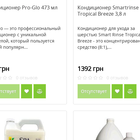
иционер Pro-Glo 473 мл
Кондиционер Smartrinse
Tropical Breeze 3,8 л
ro — это профессиональный
Кондиционер для ухода за
ционер с уникальной
шерстью Smart Rinse Tropica
лой, который пользуется
Breeze - это концентрирова
й популярн...
средство (8:1),...
грн
1392 грн
0
отзывов
0
отзывов
тствует
Отсутствует