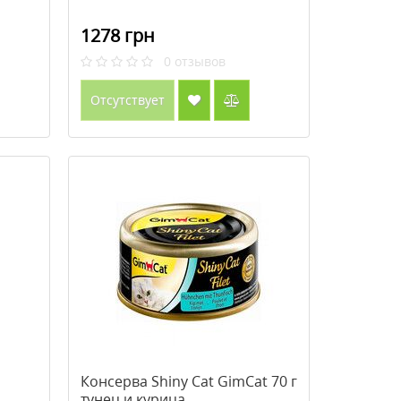
1278 грн
0
отзывов
Отсутствует
Консерва Shiny Cat GimCat 70 г
тунец и курица