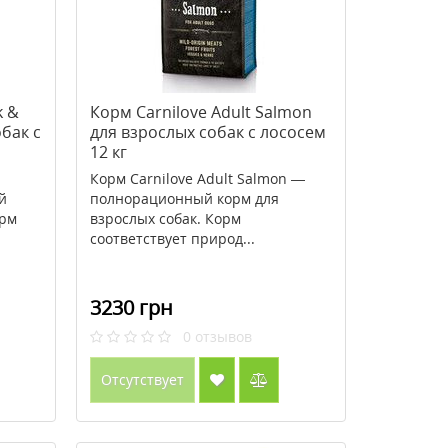
k &
Корм Carnilove Adult Salmon
бак с
для взрослых собак с лососем
12 кг
Корм Carnilove Adult Salmon —
й
полнорационный корм для
орм
взрослых собак. Корм
соответствует природ...
3230 грн
0
отзывов
Отсутствует