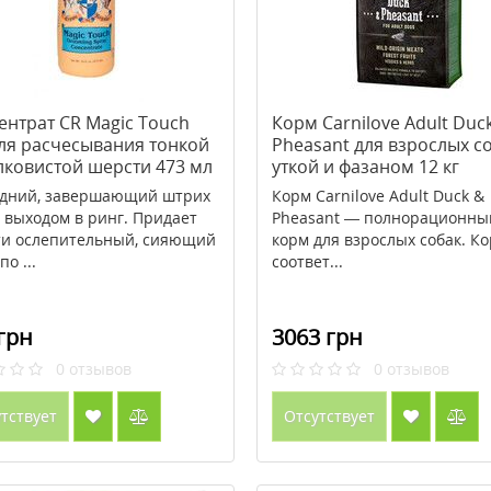
ентрат CR Magic Touch
Корм Carnilove Adult Duc
ля расчесывания тонкой
Pheasant для взрослых со
лковистой шерсти 473 мл
уткой и фазаном 12 кг
дний, завершающий штрих
Корм Carnilove Adult Duck &
 выходом в ринг. Придает
Pheasant — полнорационны
и ослепительный, сияющий
корм для взрослых собак. К
по ...
соответ...
грн
3063 грн
0
отзывов
0
отзывов
тствует
Отсутствует