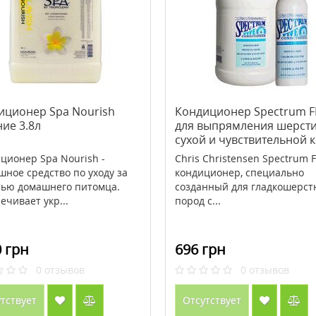
иционер Spa Nourish
Кондиционер Spectrum F
ие 3.8л
для выпрямления шерсти
сухой и чувствительной 
473 мл
ционер Spa Nourish -
Chris Christensen Spectrum F
шное средство по уходу за
кондиционер, специально
ью домашнего питомца.
созданный для гладкошерст
ечивает укр...
пород с...
 грн
696 грн
0
отзывов
0
отзывов
тствует
Отсутствует