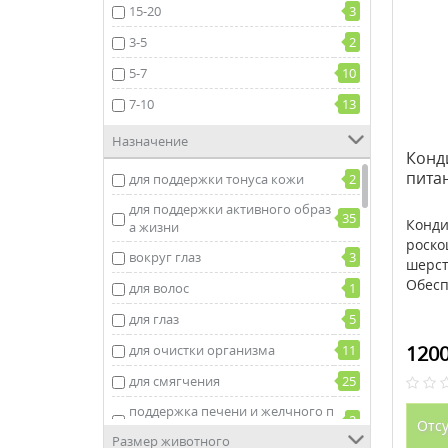
15-20
3
3-5
2
5-7
10
7-10
13
Назначение
Конд
питан
для поддержки тонуса кожи
2
для поддержки активного образ
35
Конди
а жизни
роско
вокруг глаз
3
шерст
Обесп
для волос
1
для глаз
5
1200
для очистки организма
11
для смягчения
25
поддержка печени и желчного п
2
Отсу
узыря
Размер животного