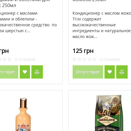
к 250мл
ционер с маслами
Кондиционер с маслом жожо
амии и облепихи -
Trixi содержит
окачественное средство по
высококачественные
за шерстью с...
ингредиенты и натуральное
масло жож...
грн
125 грн
0
отзывов
0
отзывов
тствует
Отсутствует