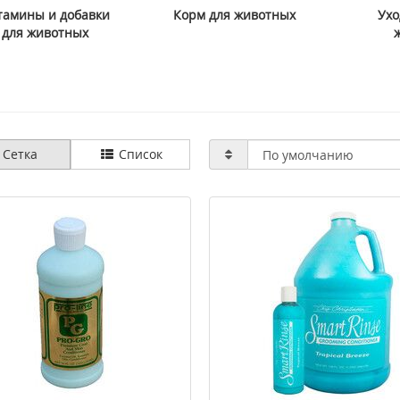
тамины и добавки
Корм для животных
Ухо
для животных
няющая сыворотка
>Active Lipoic Acid (Липоевая
bor Hydro Filler Serum
кислота) 300 мг 60 таблеток ТМ
Кантри Лайф / Country Life
3034 грн
869 грн
1242 грн
Сетка
Список
ить
Купить