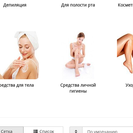
Депиляция
Для полости рта
Космет
ody Grounding
> Антивозрастная ночная маска
m Fragrance 220 мл
для лица Babor HSR Lifting
Overnight Mask 50 мл
2407 грн
3947 грн
4934 грн
ить
Купить
редства для тела
Средства личной
Ухо
гигиены
Сетка
Список