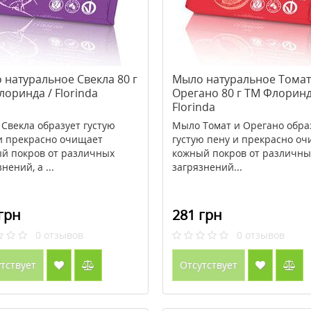
 натуральное Свекла 80 г
Мыло натуральное Томат
оринда / Florinda
Орегано 80 г ТМ Флоринд
Florinda
Свекла образует густую
Мыло Томат и Орегано обра
и прекрасно очищает
густую пену и прекрасно о
й покров от различных
кожный покров от различны
нений, а ...
загрязнений...
грн
281 грн
0
отзывов
0
отзывов
тствует
Отсутствует