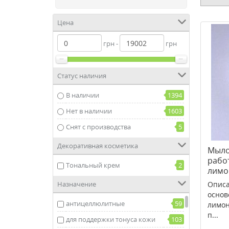
Цена
грн -
грн
Статус наличия
В наличии
1394
Нет в наличии
1603
Снят с производства
5
Декоративная косметика
Мыло
рабо
Тональный крем
2
лимон
Назначение
Описа
основ
антицеллюлитные
59
лимон
п...
для поддержки тонуса кожи
103