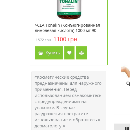
оротка
>CLA Tonalin (Конъюгированная
>Babor B
iller Serum
линолевая кислота) 1000 мг 90
Soul&Roo
капсул ТМ Кантри Лайф / Country
н
1100 грн
1572 грн
3009 грн
Life
Купить
Куп
«Косметические средства
предназначены для наружного
С
применения. Перед
использованием ознакомьтесь
с предупреждениями на
упаковке. В случае
раздражения прекратите
использование и обратитесь к
дерматологу.»