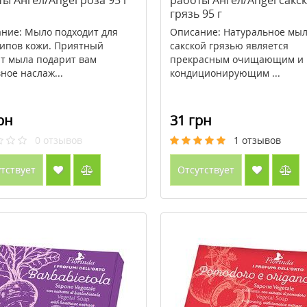
ы Ангел/Angel роза 95 г
работы Ангел/Angel сакс
грязь 95 г
ние: Мыло подходит для
Описание: Натуральное мыл
типов кожи. Приятный
сакской грязью является
т мыла подарит вам
прекрасным очищающим и
ное наслаж...
кондиционирующим ...
рн
31 грн
0
отзывов
1
отзывов
тствует
Отсутствует