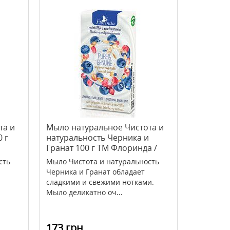
та и
Мыло натуральное Чистота и
 г
натуральность Черника и
Гранат 100 г TM Флоринда /
Florinda
сть
Мыло Чистота и натуральность
Черника и Гранат обладает
сладкими и свежими нотками.
Мыло деликатно оч...
173 грн