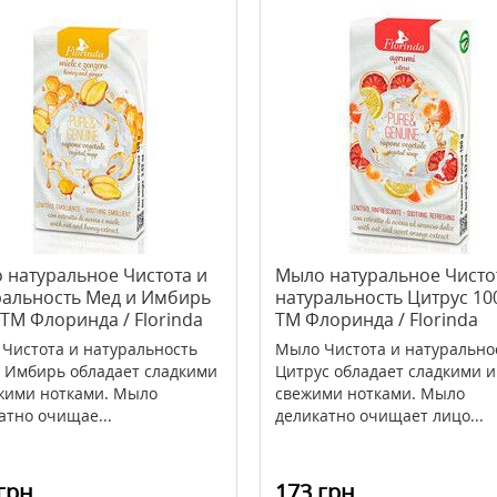
 натуральное Чистота и
Мыло натуральное Чисто
ральность Мед и Имбирь
натуральность Цитрус 100
 TM Флоринда / Florinda
TM Флоринда / Florinda
Чистота и натуральность
Мыло Чистота и натурально
 Имбирь обладает сладкими
Цитрус обладает сладкими и
жими нотками. Мыло
свежими нотками. Мыло
атно очищае...
деликатно очищает лицо...
грн
173 грн