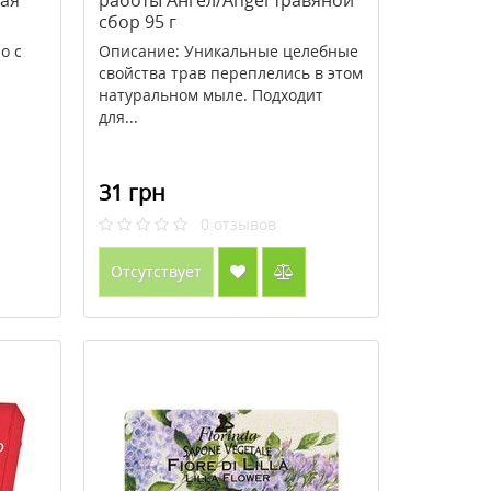
кая
работы Ангел/Angel травяной
сбор 95 г
о с
Описание: Уникальные целебные
свойства трав переплелись в этом
натуральном мыле. Подходит
для...
31 грн
0
отзывов
Отсутствует