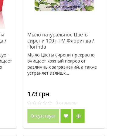
 и
Мыло натуральное Цветы
а /
сирени 100 г TM Флоринда /
Florinda
зует
Мыло Цветы сирени прекрасно
чищает
очищает кожный покров от
х
различных загрязнений, а также
устраняет излишк...
173 грн
0
отзывов
Отсутствует