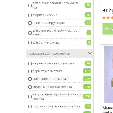
для антицеллюлитного масса
10
жа
31 г
аюрведические
16
венотонизирующие
42
Отсу
для укрепления кожи, волос, н
1
огтей
для бани и сауны
3
для волос
35
Классификация косметики
для коррекции веса
17
аюрведическая косметика
20
для коррекции фигуры
59
дерматокосметика
162
для лица
174
масс маркет косметика
779
для массажа
56
миддл маркет косметика
270
для ног
83
натуральная, органическая кос
970
для ногтей
36
метика
для смягчения
390
профессиональная косметика
31
Мыло
для тела
512