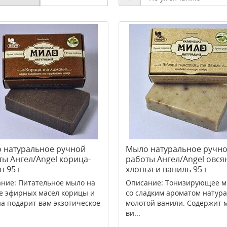
 натуральное ручной
Мыло натуральное ручн
ты Ангел/Angel корица-
работы Ангел/Angel овся
 95 г
хлопья и ваниль 95 г
ние: Питательное мыло на
Описание: Тонизирующее 
е эфирных масел корицы и
со сладким ароматом натур
а подарит вам экзотическое
молотой ванили. Содержит 
ви...