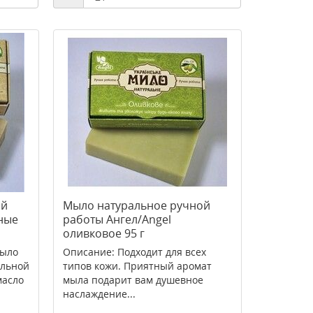
ой
Мыло натуральное ручной
ные
работы Ангел/Angel
оливковое 95 г
мыло
Описание: Подходит для всех
альной
типов кожи. Приятный аромат
масло
мыла подарит вам душевное
наслаждение...