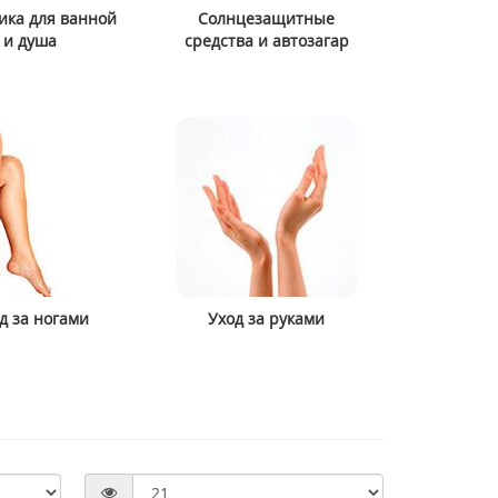
ика для ванной
Солнцезащитные
и душа
средства и автозагар
>Cenitol® Metagenics (Ценитол)
>Cholarest (Холарест) M
222 г
поддержка сердечно-со
системы 60 таблеток
2518 грн
1793 грн
3357 грн
2988 грн
Купить
Купить
д за ногами
Уход за руками