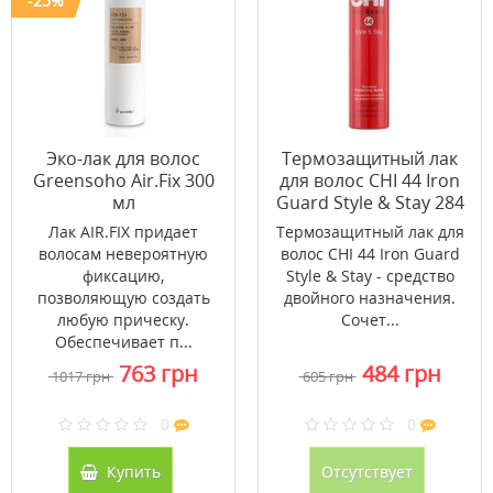
-25%
Эко-лак для волос
Tермозащитный лак
Greensoho Air.Fix 300
для волос CHI 44 Iron
мл
Guard Style & Stay 284
мл
Лак AIR.FIX придает
Термозащитный лак для
волосам невероятную
волос CHI 44 Iron Guard
фиксацию,
Style & Stay - средство
позволяющую создать
двойного назначения.
любую прическу.
Сочет...
Обеспечивает п...
763 грн
484 грн
1017 грн
605 грн
0
0
Купить
Отсутствует