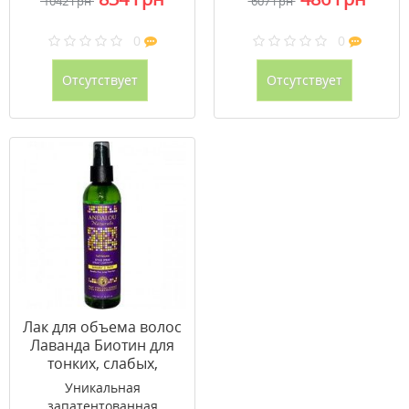
1042 грн
607 грн
0
0
Отсутствует
Отсутствует
Лак для объема волос
Лаванда Биотин для
тонких, слабых,
истощенных волос ТМ
Уникальная
Андалу
запатентованная