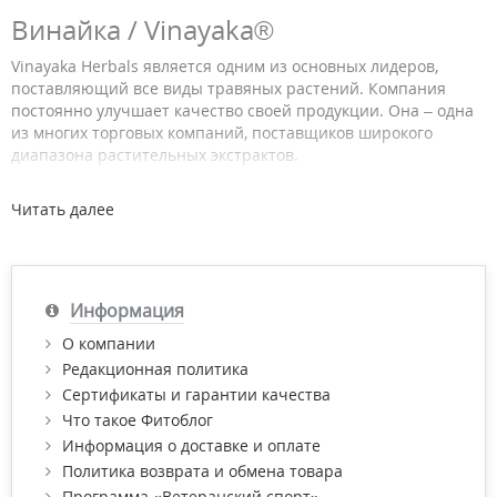
Винайка / Vinayaka®
Vinayaka Herbals является одним из основных лидеров,
поставляющий все виды травяных растений. Компания
постоянно улучшает качество своей продукции. Она – одна
из многих торговых компаний, поставщиков широкого
диапазона растительных экстрактов.
Препараты Винайка производятся согласно древнему
Читать далее
индийскому учению аюрведы. Аюрведические методы
лечения и оздоровления хорошо зарекомендовали себя.
Они дают надежные и долгосрочные результаты, поэтому в
настоящее время система популярна во всем мире.
Информация
Винайка производит абсолютно натуральные продукты,
которые сочетают в себе лучшие аюрведические традиции,
О компании
высокое качество и приемлимую цену.
Редакционная политика
Купить продукцию Винайка с доставкой по Киеву и Украине
Сертификаты и гарантии качества
вы можете в нашем интернет-магазине "Фитомаркет".
Что такое Фитоблог
Информация о доставке и оплате
Политика возврата и обмена товара
Программа «Ветеранский спорт»