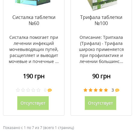
Систалка таблетки
Трифала таблетки
№60
№100
Систалка помогает при
Описание: Трипхала
лечении инфекций
(Трифала) - Трифала
мочевыводящих путей,
широко применяется
расщепляет и выводит
при профилактике и
мочевые и почечные ...
лечении большинс...
190 грн
90 грн
0
3
Отсутствует
Отсутствует
Показано с 1 по 7 из 7 (всего 1 страниц)