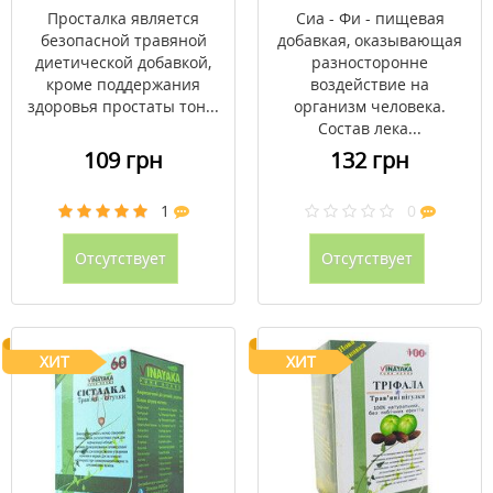
Просталка является
Сиа - Фи - пищевая
безопасной травяной
добавкая, оказывающая
диетической добавкой,
разносторонне
кроме поддержания
воздействие на
здоровья простаты тон...
организм человека.
Состав лека...
109 грн
132 грн
1
0
Отсутствует
Отсутствует
ХИТ
ХИТ