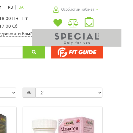
|
И
RU
UA
Особистий кабінет
 18:00 Пн - Пт
 17:00 Сб
едзвонити Вам?
-20%
-30%