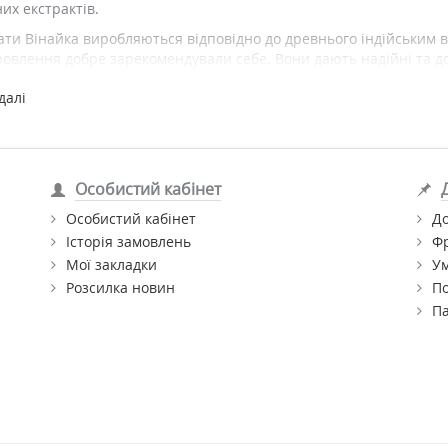
их екстрактів.
ти Вінайка виробляються відповідно до древнього індійським 
ровлення добре зарекомендували себе. Вони дають надійні та до
ня та профілактики популярна у всьому світі.
далі
 виробляє абсолютно натуральні продукти, які поєднують в собі 
ну ціну.
продукцію Вінайка з доставкою по Києву та Україні ви можете в
Особистий кабінет
Особистий кабінет
До
Історія замовлень
Ф
Мої закладки
Ум
Розсилка новин
По
П