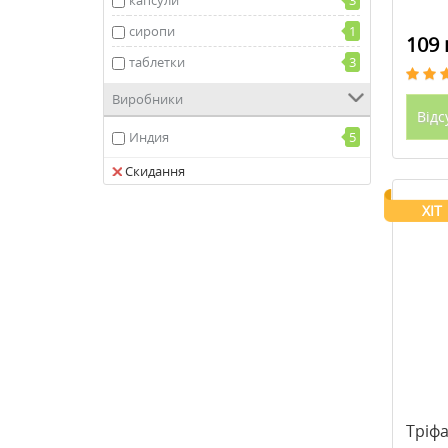
капсули
3
для вагітних
1
сиропи
1
109 
таблетки
3
Виробники
Відс
Индия
5
Скидання
ХІТ
Тріф