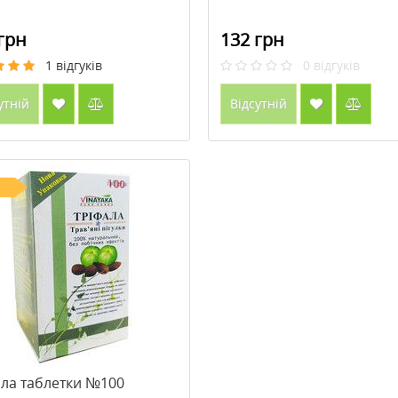
грн
132 грн
1
відгуків
0
відгуків
утній
Відсутній
ала таблетки №100