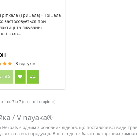
Тріпхала (Трифала) - Тріфала
о застосовується при
лактиці та лікуванні
сті захв...
рн
3
відгуків
утній
з 1 по 7 із 7 (всього 1 сторінок)
йка / Vinayaka®
a Herbals є одним з основних лідерів, що поставляє всі види тр
є якість своєї продукції. Вона - одна з багатьох торгових компа