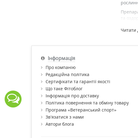
рослинн
Препара
та оздо
лікуван
Читати 
Вінайка
прийнят
Купити 
Інформація
Про компанію
Редакційна політика
Сертифікати та гарантії якості
Що таке Фітоблог
Інформація про доставку
Політика повернення та обміну товару
Програма «Ветеранський спорт»
Зв’язатися з нами
Автори блога