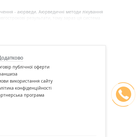
вчення - аюрведи. Аюрведичні методи лікування
вгострокові результати, тому зараз ця система
кращі аюрведичні традиції, високу якість і
 нашому інтернет-магазині "Фітомаркет".
Додатково
говір публічної оферти
раншиза
ови використання сайту
літика конфіденційності
артнерська програма