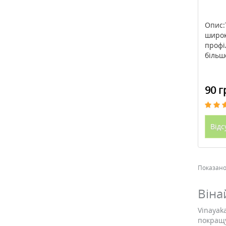
Опис:
широк
профі
більшо
90 г
Відс
Показано 
Віна
Vinayak
покращу