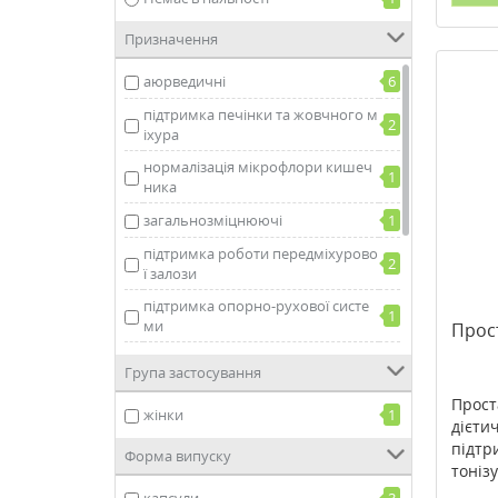
Призначення
аюрведичні
6
підтримка печінки та жовчного м
2
іхура
нормалізація мікрофлори кишеч
1
ника
загальнозміцнюючі
1
підтримка роботи передміхурово
2
ї залози
підтримка опорно-рухової систе
1
ми
Прос
підтримка чоловічого здоров'я
2
Група застосування
протипаразитарні
1
Прост
жінки
1
дієти
поліпшення пам'яті і роботи мозк
1
у
підтр
Форма випуску
тонізу
відновлення
1