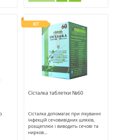
ХІТ
Сісталка таблетки №60
о
Сісталка допомагає при лікуванні
інфекцій сечовивідних шляхів,
розщеплює і виводить сечові та
нирков...