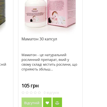
>Антивікова нічна маска для
>Bee Propolis (Бджолин
обличчя Babor HSR Lifting
прополіс) 500 мг 100 ка
Overnight Mask 50 мл
Кантрі Лайф / Country Li
3947 грн
571 грн
4934 грн
816 грн
Маматон 30 капсул
Купити
Купити
Маматон - це натуральний
рослинний препарат, який у
сній
свому складі містить рослини, що
сприяють збільш...
105 грн
0
відгуків
Відсутній