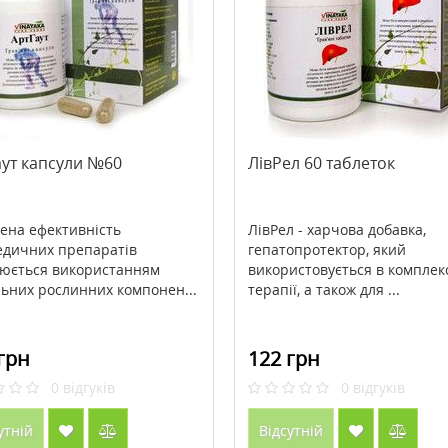
L-фенілаланін) 1000 мг
>Cenitol® Metagenics (Ценітол)
л ТМ Кантрі Лайф /
222 г
ife
1063 грн
2518 грн
3357 грн
аут капсули №60
ЛівРел 60 таблеток
ити
Купити
ена ефективність
ЛівРел - харчова добавка,
дичних препаратів
гепатопротектор, який
юється використанням
використовується в комплек
льних рослинних компонен...
терапії, а також для ...
грн
122 грн
0
відгуків
0
відгуків
утній
Відсутній