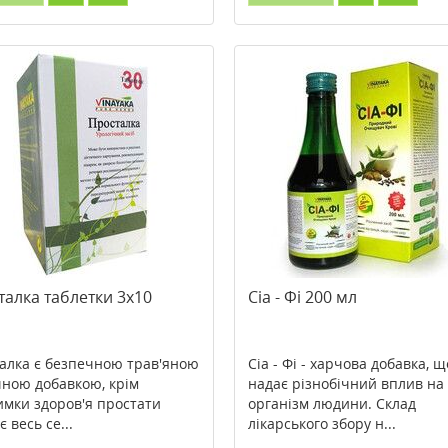
талка таблетки 3х10
Сіа - Фі 200 мл
алка є безпечною трав'яною
Сіа - Фі - харчова добавка, щ
чною добавкою, крім
надає різнобічний вплив на
имки здоров'я простати
організм людини. Склад
є весь се...
лікарського збору н...