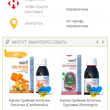
НОВА ПОШТА
перевозчика
(почтомат)
по тарифу
УКРПОЧТА
перевозчика
МОГУТ ЗАИНТЕРЕСОВАТЬ
ХИТ
Капли Грибная Аптечка
Капли Грибная Аптечка
Лисички (Cantharellus
Трутовик (Fomitopsis
cibarius) 50мл
officinalis) 100мл